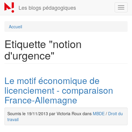
Aller
Les blogs pédagogiques
Toggl
au
navig
contenu
principal
Accueil
Etiquette "notion
d'urgence"
Le motif économique de
licenciement - comparaison
France-Allemagne
Soumis le 19/11/2013 par Victoria Roux dans
MBDE
/
Droit du
travail