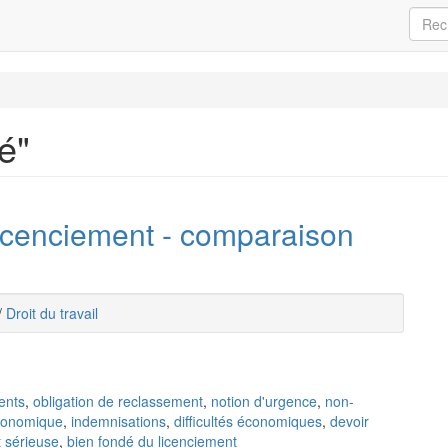
é"
icenciement - comparaison
/
Droit du travail
ents
,
obligation de reclassement
,
notion d'urgence
,
non-
conomique
,
indemnisations
,
difficultés économiques
,
devoir
t sérieuse
,
bien fondé du licenciement