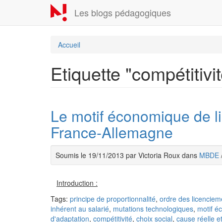
Aller
Les blogs pédagogiques
au
contenu
principal
Accueil
Etiquette "compétitivit
Le motif économique de l
France-Allemagne
Soumis le 19/11/2013 par Victoria Roux dans
MBDE
Introduction :
Tags:
principe de proportionnalité
,
ordre des licenciem
inhérent au salarié
,
mutations technologiques
,
motif é
d'adaptation
,
compétitivité
,
choix social
,
cause réelle e