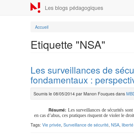
Aller
Les blogs pédagogiques
au
contenu
principal
Accueil
Etiquette "NSA"
Les surveillances de sécuri
fondamentaux : perspecti
Soumis le 08/05/2014 par Manon Fouques dans
MB
Résumé:
Les surveillances de sécurités sont
en cas d’abus, ces pratiques risquent de violer le dro
Tags:
Vie privée
,
Surveillance de sécurité
,
NSA
,
libert