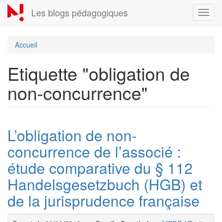
Aller
Les blogs pédagogiques
Toggl
au
navig
contenu
principal
Accueil
Etiquette "obligation de
non-concurrence"
L’obligation de non-
concurrence de l’associé :
étude comparative du § 112
Handelsgesetzbuch (HGB) et
de la jurisprudence française