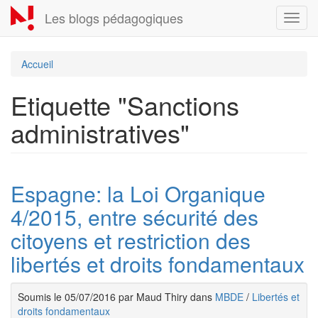
Aller
Les blogs pédagogiques
Toggl
au
navig
contenu
principal
Accueil
Etiquette "Sanctions
administratives"
Espagne: la Loi Organique
4/2015, entre sécurité des
citoyens et restriction des
libertés et droits fondamentaux
Soumis le 05/07/2016 par Maud Thiry dans
MBDE
/
Libertés et
droits fondamentaux