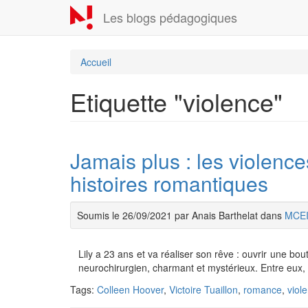
Aller
Les blogs pédagogiques
au
contenu
principal
Accueil
Etiquette "violence"
Jamais plus : les violenc
histoires romantiques
Soumis le 26/09/2021 par Anais Barthelat dans
MCE
Lily a 23 ans et va réaliser son rêve : ouvrir une bou
neurochirurgien, charmant et mystérieux. Entre eux, 
Tags:
Colleen Hoover
,
Victoire Tuaillon
,
romance
,
viol