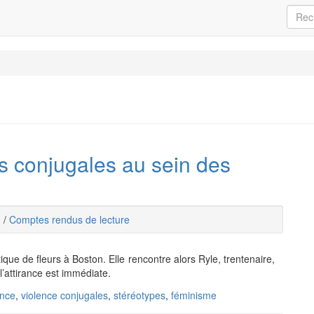
es conjugales au sein des
I
/
Comptes rendus de lecture
tique de fleurs à Boston. Elle rencontre alors Ryle, trentenaire,
l’attirance est immédiate.
ence
,
violence conjugales
,
stéréotypes
,
féminisme