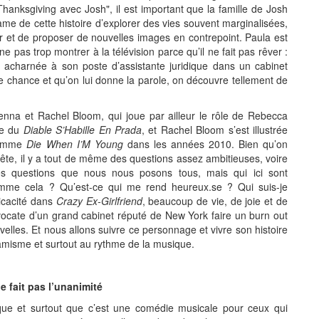
Thanksgiving avec Josh", il est important que la famille de Josh
trame de cette histoire d’explorer des vies souvent marginalisées,
oir et de proposer de nouvelles images en contrepoint. Paula est
pas trop montrer à la télévision parce qu’il ne fait pas rêver :
 acharnée à son poste d’assistante juridique dans un cabinet
ne chance et qu’on lui donne la parole, on découvre tellement de
enna et Rachel Bloom, qui joue par ailleur le rôle de Rebecca
te du
Diable S’Habille En Prada
, et Rachel Bloom s’est illustrée
 comme
Die When I’M Young
dans les années 2010. Bien qu’on
tête, il y a tout de même des questions assez ambitieuses, voire
Des questions que nous nous posons tous, mais qui ici sont
comme cela ? Qu’est-ce qui me rend heureux.se ? Qui suis-je
icacité dans
Crazy Ex-Girlfriend
, beaucoup de vie, de joie et de
avocate d’un grand cabinet réputé de New York faire un burn out
elles. Et nous allons suivre ce personnage et vivre son histoire
namisme et surtout au rythme de la musique.
 fait pas l’unanimité
ique et surtout que c’est une comédie musicale pour ceux qui