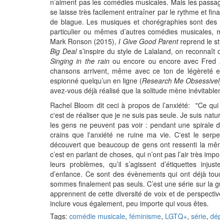
n’aiment pas les comédies musicales. Mais les passage
se laisse très facilement entraîner par le rythme et f
de blague. Les musiques et chorégraphies sont des 
particulier ou mêmes d’autres comédies musicales, 
Mark Ronson (2015),
I Give Good Parent
reprend le st
Big Deal
s’inspire du style de Lalaland, on reconnaît
Singing in the rain
ou encore ou encore avec Fred 
chansons arrivent, même avec ce ton de légèreté et
espionné quelqu’un en ligne (
Research Me Obsessivel
avez-vous déjà réalisé que la solitude mène inévitab
Rachel Bloom dit ceci à propos de l’anxiété: "Ce qu
c'est de réaliser que je ne suis pas seule. Je suis natu
les gens ne peuvent pas voir : pendant une spirale dé
crains que l'anxiété ne ruine ma vie. C'est le serp
découvert que beaucoup de gens ont ressenti la m
c’est en parlant de choses, qui n’ont pas l’air très 
leurs problèmes, qu’il s’agissent d’étiquettes inj
d’enfance. Ce sont des évènements qui ont déjà tou
sommes finalement pas seuls. C’est une série sur la g
apprennent de cette diversité de voix et de perspective
inclure vous également, peu importe qui vous êtes.
Tags:
comédie musicale
,
féminisme
,
LGTQ+
,
série
,
dé