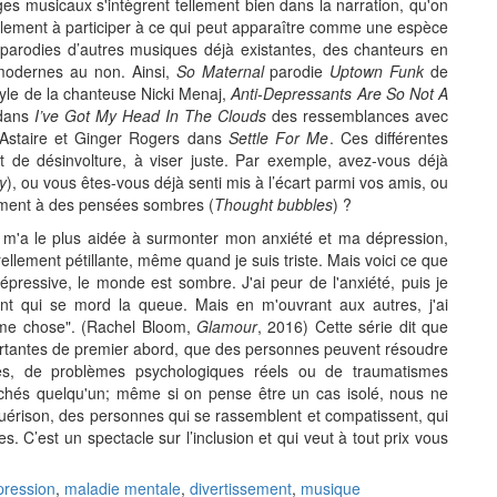
s musicaux s'intègrent tellement bien dans la narration, qu'on
inalement à participer à ce qui peut apparaître comme une espèce
parodies d’autres musiques déjà existantes, des chanteurs en
modernes au non. Ainsi,
So Maternal
parodie
Uptown Funk
de
yle de la chanteuse Nicki Menaj,
Anti-Depressants Are So Not A
 dans
I’ve Got My Head In The Clouds
des ressemblances avec
Astaire et Ginger Rogers dans
Settle For Me
. Ces différentes
 de désinvolture, à viser juste. Par exemple, avez-vous déjà
y
), ou vous êtes-vous déjà senti mis à l’écart parmi vos amis, ou
lement à des pensées sombres (
Thought bubbles
) ?
i m'a le plus aidée à surmonter mon anxiété et ma dépression,
rellement pétillante, même quand je suis triste. Mais voici ce que
pressive, le monde est sombre. J'ai peur de l'anxiété, puis je
ent qui se mord la queue. Mais en m'ouvrant aux autres, j'ai
ême chose". (Rachel Bloom,
Glamour
, 2016) Cette série dit que
importantes de premier abord, que des personnes peuvent résoudre
ustes, de problèmes psychologiques réels ou de traumatismes
chés quelqu'un; même si on pense être un cas isolé, nous ne
uérison, des personnes qui se rassemblent et compatissent, qui
s. C’est un spectacle sur l’inclusion et qui veut à tout prix vous
pression
,
maladie mentale
,
divertissement
,
musique