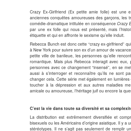
Crazy Ex-Girlfriend (Ex petite amie folle) est une 
anciennes conquêtes amoureuses des garçons, les trai
comédie-dramatique intitulée en conséquence
Crazy E
par une ex folle qui nous est présenté, mais l’his
étiquette et qui en affronte le sexisme qu’elle induit.
Rebecca Bunch est donc cette “crazy ex-girlfriend” qu
à New York pour suivre son ex d’un amour de vacances 
petite ville de banlieue, les personnes qu’elle renco
romantique. Mais plus Rebecca interagit avec eux, pl
personnes avec ce changement “insensé”, en se me
aussi à s’interroger et reconnaître qu’ils ne sont
pa
changer cela. Cette série met également en lumières d
toucher à la dépression et aux autres maladies men
amicale ou amoureuse, l'héritage juif ou encore la que
C’est la vie dans toute sa diversité et sa complexi
La distribution est extrêmement diversifiée et co
bisexuels ou les Américains d’origine asiatique. Il y a 
stéréotypes. Il ne s’agit pas seulement de remplir u