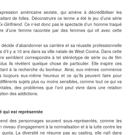
expression américaine sexiste, qui amène à décrédibiliser les
tant de folles. Déconstruire ce terme a été le jeu d’une série
x-Girlfriend
. Ce n’est donc pas le spectacle d’un homme traqué
toire d’une femme racontée par des femmes qui vit avec cette
i décide d’abandonner sa carrière et sa réussite professionnelle
d’il y a 10 ans dans sa ville natale de West Covina. Dans cette
ntre semblent correspondre à tel stéréotype de série ou de film
us ils révèlent quelque chose de particulier. Elle inspire ces
ttant à la recherche du bonheur. Ainsi, eux-mêmes commence
s toujours eux-même heureux et ce qu’ils peuvent faire pour
ifférents sujets plus ou moins sensibles, comme tout ce qui va
tales, des problèmes que l'ont peut vivre dans une relation
stion des addictions.
té qui est représentée
mprend des personnages souvent sous-représentés, comme les
un niveau d’engagement à la normalisation et à la lutte contre les
n quota. La diversité ne résume pas au casting, elle naît dans