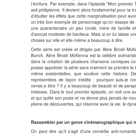
l’écriture. Par exemple, dans l’épisode "Mon premier 
soit philipienne. Il devient alors fondamental pour la 
d’étudier les effets que cette marginalisation peut av
un très bon exemple de personnage qu’on essaye de ne 
une quarantenaire un peu ronde, mère de famille et
d’avocat modeste de banlieue. Mais si on lui laisse u
choses sur elle et elle-même a beaucoup à dire.
Cette série est créée et dirigée par Aline Brosh McK
Bunch. Aline Brosh McKenna est la célèbre scénaris
dans la création de plusieurs chansons comiques
puisse apprécier la série sans vraiment se prendre la 
même existentielles, que soulève cette histoire. 
représentées de façon inédite : pourquoi suis-je 
censé.e être ? Il y a beaucoup de beauté et de persp
tristesse. Dans le tout premier épisode, on voit une 
et qui quitte son poste
et ne donne plus jamais de nouv
pleine de découvertes, qui résonne avec la vie, le dy
Rassembler par un genre cinématographique qui ne
On peut dire qu’il s’agit d’une comédie anti-romant