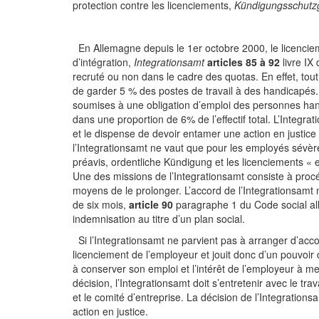
protection contre les licenciements,
Kündigungsschutz
En Allemagne depuis le 1er octobre 2000, le licenciem
d’intégration,
Integrationsamt
articles 85 à 92
livre IX
recruté ou non dans le cadre des quotas. En effet, tou
de garder 5 % des postes de travail à des handicapés.
soumises à une obligation d’emploi des personnes han
dans une proportion de 6% de l’effectif total. L’Integr
et le dispense de devoir entamer une action en justice 
l’Integrationsamt ne vaut que pour les employés sévè
préavis, ordentliche Kündigung et les licenciements « 
Une des missions de l’Integrationsamt consiste à procé
moyens de le prolonger. L’accord de l’Integrationsamt
de six mois,
article 90
paragraphe 1 du Code social all
indemnisation au titre d’un plan social.
Si l’Integrationsamt ne parvient pas à arranger d’acc
licenciement de l’employeur et jouit donc d’un pouvoir 
à conserver son emploi et l’intérêt de l’employeur à me
décision, l’Integrationsamt doit s’entretenir avec le tr
et le comité d’entreprise. La décision de l’Integration
action en justice.