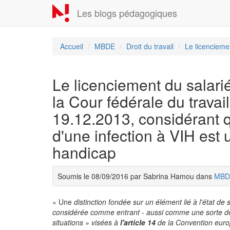
Aller
Les blogs pédagogiques
au
contenu
principal
Accueil
MBDE
Droit du travail
Le licencieme
Le licenciement du salari
la Cour fédérale du trava
19.12.2013, considérant q
d'une infection à VIH est 
handicap
Soumis le 08/09/2016 par Sabrina Hamou dans
MBD
« Une
distinction fondée sur un élément lié à l'état de sa
considérée comme entrant - aussi comme une sorte de 
situations » visées à
l'article 14
de la Convention euro