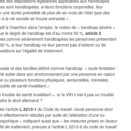
té des dispositions législatives applicables aux handicapés
es sont handicapées, si leurs fonctions corporelles, leur
 une durée prévisible de plus de six mois de l’état type des
à la vie sociale se trouve entravée ».
tif à l’insertion dans l’emploi, la notion de « handicap sévère »
 que le degré de handicap est d’au moins 50 %,
article 2
rées comme sévèrement handicapées les personnes présentant
 30 %, si leur handicap ne leur permet pas d’obtenir ou de
sitions sur l’égalité de traitement.
ociale et des familles définit comme handicap «
toute limitation
société subie dans son environnement par une personne en raison
une ou plusieurs fonctions physiques, sensorielles, mentales,
ouble de santé invalidant
.»
rouble de santé invalidant », or le VIH n’est-il pas un trouble
indre le droit allemand ?
s l'article
L.5213-1
du Code du travail
«toute personne dont
t effectivement réduites par suite de l'altération d'une ou
 psychique »
indiquant aussi que
« les mesures prises en faveur
té de traitement, prévues à l'article L.5213-6 du code du travail