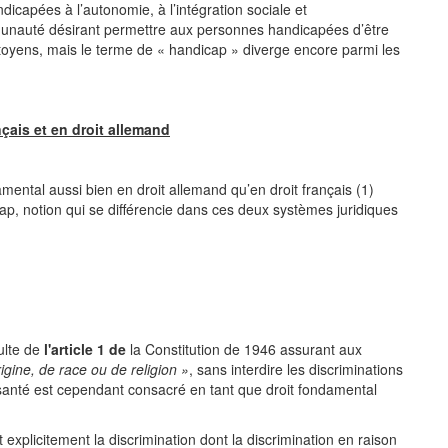
dicapées à l’autonomie, à l’intégration sociale et
ommunauté désirant permettre aux personnes handicapées d’être
itoyens, mais le terme de « handicap » diverge encore parmi les
nçais et en droit allemand
amental aussi bien en droit allemand qu’en droit français (1)
cap, notion qui se différencie dans ces deux systèmes juridiques
sulte de
l'article 1 de
la Constitution de 1946 assurant aux
rigine, de race ou de religion »
, sans interdire les discriminations
a santé est cependant consacré en tant que droit fondamental
xplicitement la discrimination dont la discrimination en raison