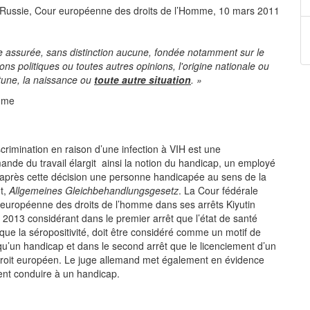
e Russie, Cour européenne des droits de l’Homme, 10 mars 2011
tre assurée, sans distinction aucune, fondée notamment sur le
nions politiques ou toutes autres opinions, l'origine nationale ou
rtune, la naissance ou
toute autre situation
. »
mme
crimination en raison d’une infection à VIH est une
mande du travail élargit ainsi la notion du handicap, un employé
après cette décision une personne handicapée au sens de la
nt,
Allgemeines Gleichbehandlungsgesetz
. La Cour fédérale
ur européenne des droits de l’homme dans ses arrêts Kiyutin
 2013 considérant dans le premier arrêt que l’état de santé
e la séropositivité, doit être considéré comme un motif de
qu’un handicap et dans le second arrêt que le licenciement d’un
u droit européen. Le juge allemand met également en évidence
ent conduire à un handicap.