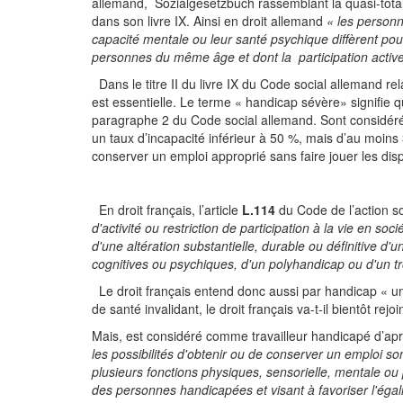
allemand, Sozialgesetzbuch rassemblant la quasi-totali
dans son livre IX. Ainsi en droit allemand
« les personn
capacité mentale ou leur santé psychique diffèrent pour
personnes du même âge et dont la participation active 
Dans le titre II du livre IX du Code social allemand rela
est essentielle. Le terme « handicap sévère» signifie
paragraphe 2 du Code social allemand. Sont considé
un taux d’incapacité inférieur à 50 %, mais d’au moins
conserver un emploi approprié sans faire jouer les dispo
En droit français, l’article
L.114
du Code de l’action s
d'activité ou restriction de participation à la vie en 
d'une altération substantielle, durable ou définitive d'
cognitives ou psychiques, d'un polyhandicap ou d'un tr
Le droit français entend donc aussi par handicap « un t
de santé invalidant, le droit français va-t-il bientôt rejo
Mais, est considéré comme travailleur handicapé d’aprè
les possibilités d'obtenir ou de conserver un emploi son
plusieurs fonctions physiques, sensorielle, mentale ou
des personnes handicapées et visant à favoriser l'égali