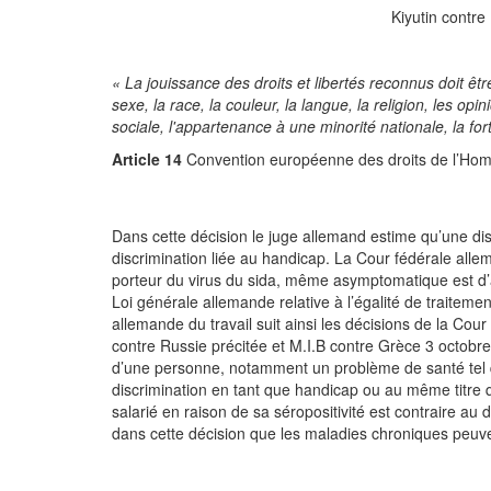
Kiyutin contr
« La jouissance des droits et libertés reconnus doit ê
sexe, la race, la couleur, la langue, la religion, les opi
sociale, l'appartenance à une minorité nationale, la fo
Article 14
Convention européenne des droits de l’Ho
Dans cette décision le juge allemand estime qu’une dis
discrimination liée au handicap. La Cour fédérale alle
porteur du virus du sida, même asymptomatique est d’
Loi générale allemande relative à l’égalité de traiteme
allemande du travail suit ainsi les décisions de la Co
contre Russie précitée et M.I.B contre Grèce 3 octobre
d’une personne, notamment un problème de santé tel qu
discrimination en tant que handicap ou au même titre 
salarié en raison de sa séropositivité est contraire a
dans cette décision que les maladies chroniques peuv