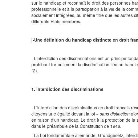
sur le handicap et reconnaît le droit des personnes han
professionnelle et à la participation à la vie de la c
socialement intégrées, au même titre que les autres c
différents Etats membres.
I-Une définition du handicap distincte en droit fra
L’interdiction des discriminations est un principe fond
prohibant formellement la discrimination liée au handi
(2).
1. Interdiction des discriminations
L'interdiction des discriminations en droit français ré
citoyens une égalité devant la loi
« sans distinction d'o
en raison d'un handicap. Le droit à la protection de l
dans le préambule de la Constitution de 1946.
La Loi fondamentale allemande, Grundgesetz, interdit e