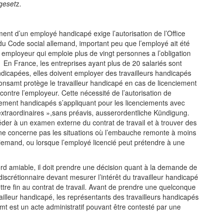
geset
z.
ent d’un employé handicapé exige l’autorisation de l’Office
 du Code social allemand, important peu que l’employé ait été
t employeur qui emploie plus de vingt personnes a l’obligation
 En France, les entreprises ayant plus de 20 salariés sont
dicapées, elles doivent employer des travailleurs handicapés
ationsamt protège le travailleur handicapé en cas de licenciement
contre l’employeur. Cette nécessité de l’autorisation de
rement handicapés s’appliquant pour les licenciements avec
extraordinaires »,sans préavis, ausserordentliche Kündigung.
der à un examen externe du contrat de travail et à trouver des
 ne concerne pas les situations où l’embauche remonte à moins
emand, ou lorsque l’employé licencié peut prétendre à une
ord amiable, il doit prendre une décision quant à la demande de
discrétionnaire devant mesurer l’intérêt du travailleur handicapé
ttre fin au contrat de travail. Avant de prendre une quelconque
availleur handicapé, les représentants des travailleurs handicapés
samt est un acte administratif pouvant être contesté par une