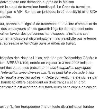
doivent faire une demande auprès de la Maison
r le statut de travailleur handicapé. Le Code du travail ne
ction par le VIH. Sur le plan juridique, la séropositivité et le SIDA
aladies.
portant sur l'égalité de traitement en matière d'emploi et de
 des employeurs afin de garantir l'égalité de traitement entre
avail en faveur des personnes handicapées, ainsi dans ses
ur le handicap est discriminatoire mais n’explicite pas le terme
e représente le handicap dans le milieu du travail.
dicapées des Nations Unies, adoptée par l’Assemblée Générale
ion A/RES/61/106, entrée en vigueur le 3 mai 2008 indique,
sont des personnes présentant
« des incapacités physiques,
l’interaction avec diverses barrières peut faire obstacle à leur
 de l’égalité avec les autres »
. Cette convention a été signée par
handicap diffère cependant en droit français et en droit
particulière est accordée aux travailleurs handicapés en cas de
ux de l’Union Européenne interdit toute discrimination fondée