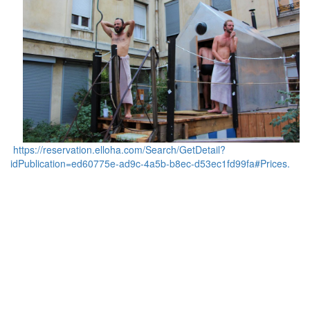
https://reservation.elloha.com/Search/GetDetail?
idPublication=ed60775e-ad9c-4a5b-b8ec-d53ec1fd99fa#Prices.