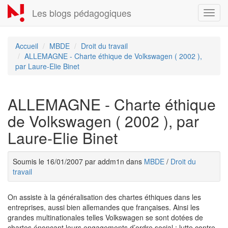
Aller
Les blogs pédagogiques
Toggl
au
navig
contenu
principal
Accueil
MBDE
Droit du travail
ALLEMAGNE - Charte éthique de Volkswagen ( 2002 ),
par Laure-Elie Binet
ALLEMAGNE - Charte éthique
de Volkswagen ( 2002 ), par
Laure-Elie Binet
Soumis le 16/01/2007 par addm1n dans
MBDE
/
Droit du
travail
On assiste à la généralisation des chartes éthiques dans les
entreprises, aussi bien allemandes que françaises. Ainsi les
grandes multinationales telles Volkswagen se sont dotées de
chartes énonçant leurs engagements d’ordre social : lutte contre