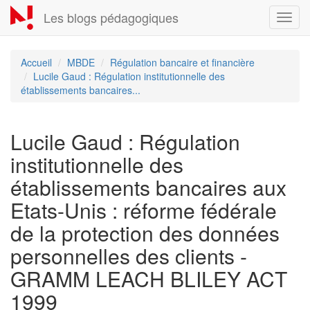
Aller
Les blogs pédagogiques
Toggl
au
navig
contenu
principal
Accueil
MBDE
Régulation bancaire et financière
Lucile Gaud : Régulation institutionnelle des
établissements bancaires...
Lucile Gaud : Régulation
institutionnelle des
établissements bancaires aux
Etats-Unis : réforme fédérale
de la protection des données
personnelles des clients -
GRAMM LEACH BLILEY ACT
1999