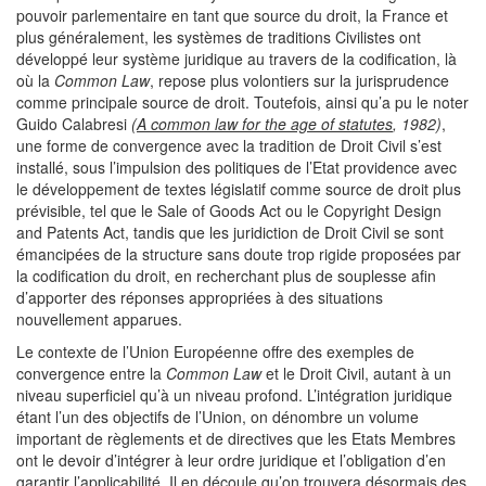
pouvoir parlementaire en tant que source du droit, la France et
plus généralement, les systèmes de traditions Civilistes ont
développé leur système juridique au travers de la codification, là
où la
Common Law
, repose plus volontiers sur la jurisprudence
comme principale source de droit. Toutefois, ainsi qu’a pu le noter
Guido Calabresi
(
A common law for the age of statutes
, 1982)
,
une forme de convergence avec la tradition de Droit Civil s’est
installé, sous l’impulsion des politiques de l’Etat providence avec
le développement de textes législatif comme source de droit plus
prévisible, tel que le Sale of Goods Act ou le Copyright Design
and Patents Act, tandis que les juridiction de Droit Civil se sont
émancipées de la structure sans doute trop rigide proposées par
la codification du droit, en recherchant plus de souplesse afin
d’apporter des réponses appropriées à des situations
nouvellement apparues.
Le contexte de l’Union Européenne offre des exemples de
convergence entre la
Common Law
et le Droit Civil, autant à un
niveau superficiel qu’à un niveau profond. L’intégration juridique
étant l’un des objectifs de l’Union, on dénombre un volume
important de règlements et de directives que les Etats Membres
ont le devoir d’intégrer à leur ordre juridique et l’obligation d’en
garantir l’applicabilité. Il en découle qu’on trouvera désormais des