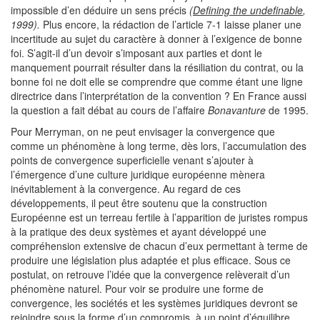
impossible d’en déduire un sens précis
(
Defining the undefinable
,
1999).
Plus encore, la rédaction de l’article 7-1 laisse planer une
incertitude au sujet du caractère à donner à l’exigence de bonne
foi. S’agit-il d’un devoir s’imposant aux parties et dont le
manquement pourrait résulter dans la résiliation du contrat, ou la
bonne foi ne doit elle se comprendre que comme étant une ligne
directrice dans l’interprétation de la convention ? En France aussi
la question a fait débat au cours de l’affaire
Bonavanture
de 1995.
Pour Merryman, on ne peut envisager la convergence que
comme un phénomène à long terme, dès lors, l’accumulation des
points de convergence superficielle venant s’ajouter à
l’émergence d’une culture juridique européenne mènera
inévitablement à la convergence. Au regard de ces
développements, il peut être soutenu que la construction
Européenne est un terreau fertile à l’apparition de juristes rompus
à la pratique des deux systèmes et ayant développé une
compréhension extensive de chacun d’eux permettant à terme de
produire une législation plus adaptée et plus efficace. Sous ce
postulat, on retrouve l’idée que la convergence relèverait d’un
phénomène naturel. Pour voir se produire une forme de
convergence, les sociétés et les systèmes juridiques devront se
rejoindre sous la forme d’un compromis, à un point d’équilibre