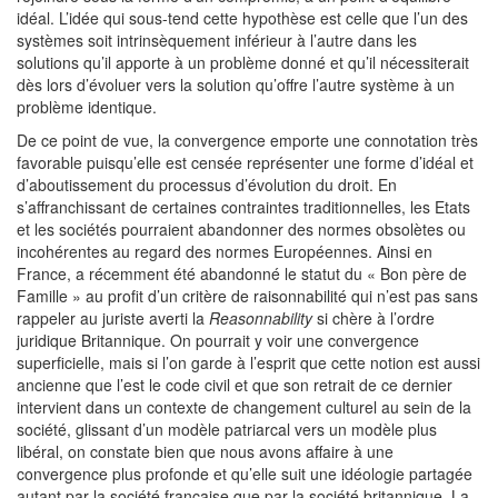
idéal. L’idée qui sous-tend cette hypothèse est celle que l’un des
systèmes soit intrinsèquement inférieur à l’autre dans les
solutions qu’il apporte à un problème donné et qu’il nécessiterait
dès lors d’évoluer vers la solution qu’offre l’autre système à un
problème identique.
De ce point de vue, la convergence emporte une connotation très
favorable puisqu’elle est censée représenter une forme d’idéal et
d’aboutissement du processus d’évolution du droit. En
s’affranchissant de certaines contraintes traditionnelles, les Etats
et les sociétés pourraient abandonner des normes obsolètes ou
incohérentes au regard des normes Européennes. Ainsi en
France, a récemment été abandonné le statut du « Bon père de
Famille » au profit d’un critère de raisonnabilité qui n’est pas sans
rappeler au juriste averti la
Reasonnability
si chère à l’ordre
juridique Britannique. On pourrait y voir une convergence
superficielle, mais si l’on garde à l’esprit que cette notion est aussi
ancienne que l’est le code civil et que son retrait de ce dernier
intervient dans un contexte de changement culturel au sein de la
société, glissant d’un modèle patriarcal vers un modèle plus
libéral, on constate bien que nous avons affaire à une
convergence plus profonde et qu’elle suit une idéologie partagée
autant par la société française que par la société britannique. La