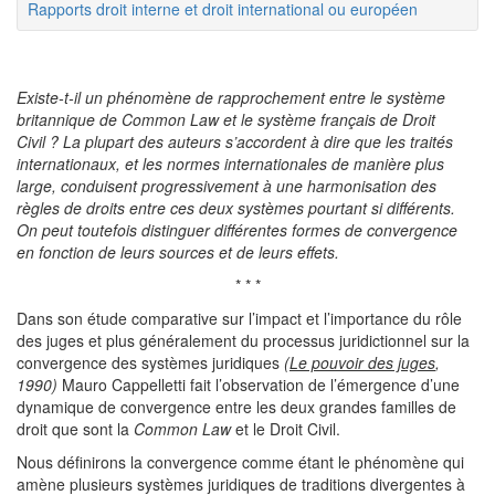
Rapports droit interne et droit international ou européen
Existe-t-il un ph
é
nom
è
ne de rapprochement entre le syst
è
me
britannique de Common Law et le syst
è
me fran
ç
ais de Droit
Civil
? La plupart des auteurs s
’
accordent
à
dire que les trait
é
s
internationaux, et les normes internationales de mani
è
re plus
large, conduisent progressivement
à
une harmonisation des
r
è
gles de droits entre ces deux syst
è
mes pourtant si diff
é
ren
ts.
On peut toutefois distinguer différentes formes de convergence
en fonction de leurs sources et de leurs effets.
* * *
Dans son étude comparative sur l’impact et l’importance du rôle
des juges et plus généralement du processus juridictionnel sur la
convergence des systèmes juridiques
(
Le pouvoir des juges
,
1990)
Mauro Cappelletti fait l’observation de l’émergence d’une
dynamique de convergence entre les deux grandes familles de
droit que sont la
Common Law
et le Droit Civil.
Nous définirons la convergence comme étant le phénomène qui
amène plusieurs systèmes juridiques de traditions divergentes à