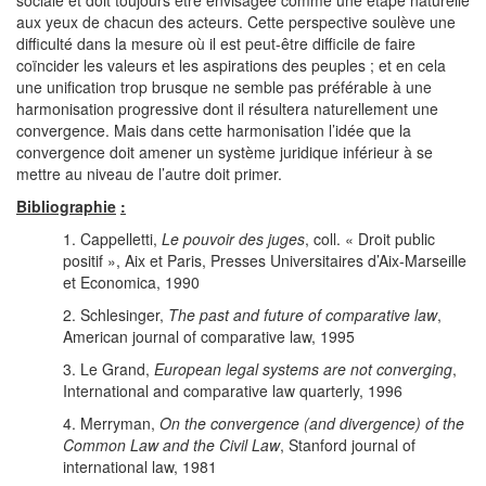
sociale et doit toujours être envisagée comme une étape naturelle
aux yeux de chacun des acteurs. Cette perspective soulève une
difficulté dans la mesure où il est peut-être difficile de faire
coïncider les valeurs et les aspirations des peuples ; et en cela
une unification trop brusque ne semble pas préférable à une
harmonisation progressive dont il résultera naturellement une
convergence. Mais dans cette harmonisation l’idée que la
convergence doit amener un système juridique inférieur à se
mettre au niveau de l’autre doit primer.
Bibliographie
:
1. Cappelletti,
Le pouvoir des juges
, coll. « Droit public
positif », Aix et Paris, Presses Universitaires d’Aix-Marseille
et Economica, 1990
2. Schlesinger,
The past and future of comparative law
,
American journal of comparative law, 1995
3. Le Grand,
European legal systems are not converging
,
International and comparative law quarterly, 1996
4. Merryman,
On the convergence (and divergence) of the
Common Law and the Civil Law
, Stanford journal of
international law, 1981