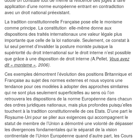
doute on constate tout de même la réticence des juges à faire
application d’une norme européenne entrant en contradiction
avec un droit national préexistant.
La tradition constitutionnelle Française pose elle le monisme
comme principe. La constitution elle-même donne aux
dispositions des traités internationaux une valeur légale plus
importante que celle de la loi nationale. Seulement, ce constat à
lui seul permet d’invalider la posture moniste puisque la
supériorité du droit international sur le droit interne n’est possible
que grâce à une disposition de droit interne
(
A
.
Pellet
,
Vous avez
dit « monisme »
, 2006).
Ces exemples démontrent l’évolution des positions Britannique et
Française au sujet des normes externes et nous voyons une
tendance pour ces modèles à adopter des approches similaires
qui ne sont plus seulement superficielles au sens où l’on
retrouvera les dispositions de la norme Européenne dans chacun
des ordres juridiques nationaux, mais plus profondes puisqu’elles
touchent à la tradition constitutionnelle de ces Etats. D’une part le
Royaume-Uni pour se plier aux exigences qui accompagnent le
statut de membre de l’Union a démontré une volonté de dépasser
les divergences fondamentales qui le séparait de la vision
continentale de l’Union Européenne quand d’autre part, les Cours