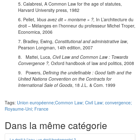
5. Calabresi, A Common Law for the age of statutes,
Harvard University press, 1982
6. Pellet,
Vous avez dit « monisme » ?,
In L’architecture du
droit – Mélanges en l’honneur du professeur Michel Troper,
Economica, 2006
7. Bradley, Ewing,
Constitutional and administrative law
,
Pearson Longman, 14th edition, 2007
8. Mattei, Luca,
Civil Law and Common Law : Towards
Convergence ?,
Oxford handbook of law and politics, 2008
9. Powers,
Defining the undefinable : Good faith and the
United Nations Convention on the Contracts for
International Sale of Goods
, 18 J.L. & Com. 1999
Tags:
Union européenne;Common Law; Civil Law; convergence;
Royaume-Uni; France
Dans la même catégorie
Le droit à l’eau : un droit fondamental ?