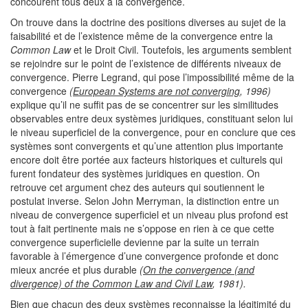
concourent tous deux à la convergence.
On trouve dans la doctrine des positions diverses au sujet de la
faisabilité et de l’existence même de la convergence entre la
Common Law
et le Droit Civil. Toutefois, les arguments semblent
se rejoindre sur le point de l’existence de différents niveaux de
convergence. Pierre Legrand, qui pose l’impossibilité même de la
convergence
(
European Systems are not converging
, 1996)
explique qu’il ne suffit pas de se concentrer sur les similitudes
observables entre deux systèmes juridiques, constituant selon lui
le niveau superficiel de la convergence, pour en conclure que ces
systèmes sont convergents et qu’une attention plus importante
encore doit être portée aux facteurs historiques et culturels qui
furent fondateur des systèmes juridiques en question. On
retrouve cet argument chez des auteurs qui soutiennent le
postulat inverse. Selon John Merryman, la distinction entre un
niveau de convergence superficiel et un niveau plus profond est
tout à fait pertinente mais ne s’oppose en rien à ce que cette
convergence superficielle devienne par la suite un terrain
favorable à l’émergence d’une convergence profonde et donc
mieux ancrée et plus durable
(
On the convergence (and
divergence) of the Common Law and Civil Law
, 1981).
Bien que chacun des deux systèmes reconnaisse la légitimité du