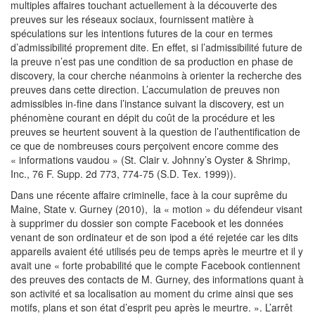
multiples affaires touchant actuellement à la découverte des
preuves sur les réseaux sociaux, fournissent matière à
spéculations sur les intentions futures de la cour en termes
d’admissibilité proprement dite. En effet, si l’admissibilité future de
la preuve n’est pas une condition de sa production en phase de
discovery, la cour cherche néanmoins à orienter la recherche des
preuves dans cette direction. L’accumulation de preuves non
admissibles in-fine dans l’instance suivant la discovery, est un
phénomène courant en dépit du coût de la procédure et les
preuves se heurtent souvent à la question de l’authentification de
ce que de nombreuses cours perçoivent encore comme des
« informations vaudou » (St. Clair v. Johnny’s Oyster & Shrimp,
Inc., 76 F. Supp. 2d 773, 774-75 (S.D. Tex. 1999)).
Dans une récente affaire criminelle, face à la cour suprême du
Maine, State v. Gurney (2010), la « motion » du défendeur visant
à supprimer du dossier son compte Facebook et les données
venant de son ordinateur et de son ipod a été rejetée car les dits
appareils avaient été utilisés peu de temps après le meurtre et il y
avait une « forte probabilité que le compte Facebook contiennent
des preuves des contacts de M. Gurney, des informations quant à
son activité et sa localisation au moment du crime ainsi que ses
motifs, plans et son état d’esprit peu après le meurtre. ». L’arrêt