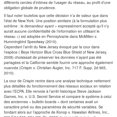
différents cercles d’intimes de l’usager du réseau, au profit d’une
obligation globale de prudence.
Il faut noter toutefois que cette décision n’a de valeur que dans
l’état de New-York. Une position similaire (à la formulation plus
extrême : le demandeur ayant « expressément accepté qu’il n’y
aurait aucune confidentialité de l’information en utilisant le
réseau ») est adoptée en Pennsylvanie dans McMillen v.
Hummingbird Speedway (2010).
Cependant l’arrêt du New Jersey évoqué par la cour dans
l’espèce ( Beye Horizon Blue Cross Blue Shield of New Jersey,
2008) choisissait de préserver les données n’ayant pas été
partagées et la Californie semble fournir une approche également
nuancée (Crispin v. Christian Augier, Inc. 717 F. Supp. 2d 965,
2010).
La cour de Crispin rentre dans une analyse technique nettement
plus détaillée du fonctionnement des réseaux sociaux en relation
avec l’ECPA. Elle renvoie à l’arrêt historique Steve Jackson
Games, Inc. v. U.S. Secret Service et compare le système à celui
des anciennes « bulletin boards » dont certaines avait un
caractère privé ou des paramètres de sécurité variables. Se
fondant alors sur l’approche de Konop v. Hawaiian Airlines, Inc.,