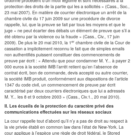
ordonne procèdent d'un motif légitime et sont nécessaires à la
protection des droits de la partie qui les a sollicités » (Cass., Soc.,
23 mai 2007). En matière de courrier électronique un arrêt de la
chambre civile du 17 juin 2009 sur une procédure de divorce
rappelle, lui, que la preuve se fait par tous les moyens et que le
juge « ne peut écarter des débats un élément de preuve que s’il a
été obtenu par la violence ou la fraude » (Cass., Civ., 17 juin
er
2009). De plus le 20 mai 2010, la 1
chambre civile de la Cour de
cassation a implicitement reconnu le fait que de simples emails
non authentifiés puissent constituer des commencements de
preuve par écrit : « Attendu que pour condamner M. Y... à payer 2
000 euros à la société IMB l’arrêt retient qu’en l’absence de
contrat écrit, bon de commande, devis accepté ou autre courrier,
la société IMB produit, conformément aux dispositions de l’article
1347 du code civil, un commencement de preuve par écrit
caractérisé par deux courriers électroniques que lui a adressés
M. Y... les 8 et 9 octobre 2003 » (Cass., Civ.1., 20 mai 2010).
II. Les écueils de la protection du caractère privé des
communications effectuées sur les réseaux sociaux
La cour rappelle tout d’abord qu’il n’y a pas de droit au respect à
la vie privée établi en common law dans l’état de New-York. La
cour applique à l’espèce une règle de droit fédéral, le Stored