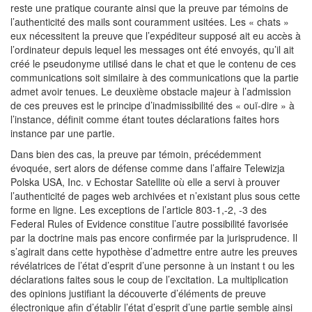
reste une pratique courante ainsi que la preuve par témoins de
l’authenticité des mails sont couramment usitées. Les « chats »
eux nécessitent la preuve que l’expéditeur supposé ait eu accès à
l’ordinateur depuis lequel les messages ont été envoyés, qu’il ait
créé le pseudonyme utilisé dans le chat et que le contenu de ces
communications soit similaire à des communications que la partie
admet avoir tenues. Le deuxième obstacle majeur à l’admission
de ces preuves est le principe d’inadmissibilité des « ouï-dire » à
l’instance, définit comme étant toutes déclarations faites hors
instance par une partie.
Dans bien des cas, la preuve par témoin, précédemment
évoquée, sert alors de défense comme dans l’affaire Telewizja
Polska USA, Inc. v Echostar Satellite où elle a servi à prouver
l’authenticité de pages web archivées et n’existant plus sous cette
forme en ligne. Les exceptions de l’article 803-1,-2, -3 des
Federal Rules of Evidence constitue l’autre possibilité favorisée
par la doctrine mais pas encore confirmée par la jurisprudence. Il
s’agirait dans cette hypothèse d’admettre entre autre les preuves
révélatrices de l’état d’esprit d’une personne à un instant t ou les
déclarations faites sous le coup de l’excitation. La multiplication
des opinions justifiant la découverte d’éléments de preuve
électronique afin d’établir l’état d’esprit d’une partie semble ainsi