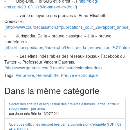
- Blog-Dmi, « le SMS et le droit », (
http://blog-
dmi.com/2010/11/18/le-sms-et-le-droit/
)
- « vérité et loyauté des preuves », Anne-Elisabeth
Credeville,
(
http://www.courdecassation.fr/publications_cour_26/rapport_a
- Jurispedia, De la « preuve classique » à la « preuve
numérique »,
(
http://fr.jurispedia.org/index.php/Droit_de_la_preuve_sur_l%27int
- « Les effets indésirables des réseaux sociaux Facebook ou
Twitter », Professeur Vincent Gautrais,
(
http://www.gautrais.com/Les-effets-indesirables-des
)
Tags:
Vie privée
,
Recevabilité
,
Preuve électronique
Dans la même catégorie
Secret des affaires et acquisition des preuves à travers l’arrêt Laffitte v.
Bridgestone - par Jean...
par Jean-eric Brin le 13/07/2011
Quelques difficultés rencontrées par la commission d'enquête (l'UNIIIC)
et le Tribunal...