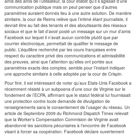
amis des amis de l’utilisateur, la cour établit qu’il s’agissait d’une
communication publique mais on peut penser que d’autres
paramètres auraient donnés lieu à une autre solution. De manière
similaire, la cour de Reims relève que l’intimé étant journaliste, il
devrait être au fait des tenants et des aboutissants des réseaux
sociaux et que le fait d’avoir posté un message sur un mur d’amis
Facebook sur lequel il n’avait aucun contrôle plutôt que par
courrier électronique, permettait de qualifier le message de
public. L’équilibre recherché par les cours françaises entre
respect du caractère privé des communications et admissibilité
des preuves, ainsi que l’attention qu’elles ont portée aux
paramètres exacts des comptes, semble pour l’instant indiquer
une approche similaire à celle adoptée par la cour de Crispin.
Pour finir, il est intéressant de noter qu’aux Etats-Unis Facebook a
récemment résisté à un subpoena d’une cour de Virginie sur le
fondement de l’ECPA, affirmant que le statut fédéral lui fournissait
une protection contre toute demande de divulgation de
renseignements sans le consentement de l’usager du réseau. Un
article de Septembre 2009 du Richmond Dispatch Times relevait
que la Worker’s Compensation Commision de Virginie avait
abandonné les sanctions pécuniaires à l’encontre de Facebook
visant à forcer sa coopération. Facebook déclare ouvertement