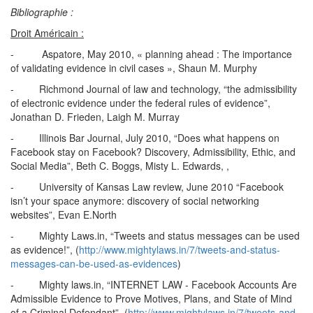
Bibliographie :
Droit Américain :
- Aspatore, May 2010, « planning ahead : The importance
of validating evidence in civil cases », Shaun M. Murphy
- Richmond Journal of law and technology, “the admissibility
of electronic evidence under the federal rules of evidence”,
Jonathan D. Frieden, Laigh M. Murray
- Illinois Bar Journal, July 2010, “Does what happens on
Facebook stay on Facebook? Discovery, Admissibility, Ethic, and
Social Media”, Beth C. Boggs, Misty L. Edwards, ,
- University of Kansas Law review, June 2010 “Facebook
isn’t your space anymore: discovery of social networking
websites”, Evan E.North
- Mighty Laws.in, “Tweets and status messages can be used
as evidence!”, (
http://www.mightylaws.in/7/tweets-and-status-
messages-can-be-used-as-evidences
)
- Mighty laws.in, “INTERNET LAW - Facebook Accounts Are
Admissible Evidence to Prove Motives, Plans, and State of Mind
of a Criminal Defendant”, (
http://www.mightylaws.in/7/tweets-and-