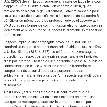
U.S. (2007) devant la cour suprême à la suite de laquelle la cour
ème
d’appel du 6
District a établi, en décembre 2010, qu’en
matière de saisie par le gouvernement, il était raisonnable pour
les utilisateurs de services d’e-mails à distance, de s’attendre à
bénéficier du même degré de protection que celui accordé aux
SMS ou autres formes de communication électronique conservée
localement –en l’occurrence, la nécessité d’obtenir un mandat de
perquisition.
L’espèce implique une compagnie privée et un individu. Le
standard utilisé par la cour est donc celui établi en 1967 par Katz
v. United States, (38 U.S. 347). Le critère de Katz envisage la
protection du respect de la vie privée sous l’angle de l’individu.
N’est pas protégé « tout ce qu’une personne expose au public en
connaissance de cause ». ainsi les 2 critères à prendre en
compte sont de savoir d’abord si la personne pouvait
subjectivement s’attendre à ce que l’on respecte son droit, puis si
la société est préparée à percevoir cette attente comme
raisonnable.
Ainsi s’appuyant sur ces 2 critères, la cour relève que les
paramètres de sécurité variables de Facebook ne garantissent
pas que les messages postés sur le « mur » ne soient pas
propagés au-delà du cercle « d’amis » Facebook et que les