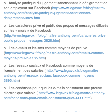
o Analyse juridique du jugement sanctionnant le dénigrement de
son employeur sur Facebook (
http://www.legavox.fr/blog/maitre-
anthony-bem/analyse-juridique-jugement-sanctionnant-
denigrement-3825.htm
o Les caractères privé et public des propos et messages diffusés
sur les « murs » de Facebook
(
http://www.legavox.fr/blog/maitre-anthony-bem/caracteres-prive-
public-propos-messages-3828.htm
)
o Les e-mails et les sms comme moyens de preuve
(
http://www.legavox.fr/blog/maitre-anthony-bem/emails-comme-
moyens-preuve-1185.htm
)
o Les reseaux sociaux et Facebook comme moyens de
licenciement des salariés (
http://www.legavox.fr/blog/maitre-
anthony-bem/reseaux-sociaux-facebook-comme-moyens-
3695.htm
)
o Les conditions pour que les e-mails constituent une preuve
électronique valable (
http://www.legavox.fr/blog/maitre-anthony-
bem/conditions-pour-emails-constituent-quot-4411.htm
)