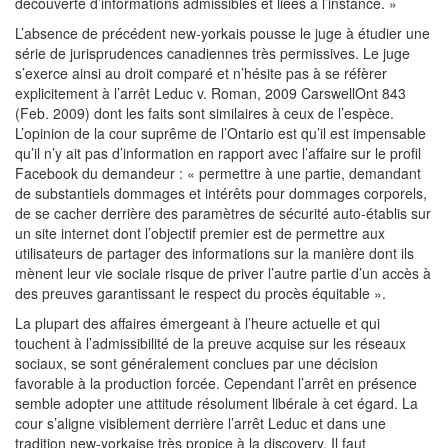
découverte d’informations admissibles et liées à l’instance. »
L’absence de précédent new-yorkais pousse le juge à étudier une
série de jurisprudences canadiennes très permissives. Le juge
s’exerce ainsi au droit comparé et n’hésite pas à se réfèrer
explicitement à l’arrêt Leduc v. Roman, 2009 CarswellOnt 843
(Feb. 2009) dont les faits sont similaires à ceux de l’espèce.
L’opinion de la cour suprême de l’Ontario est qu’il est impensable
qu’il n’y ait pas d’information en rapport avec l’affaire sur le profil
Facebook du demandeur : « permettre à une partie, demandant
de substantiels dommages et intérêts pour dommages corporels,
de se cacher derrière des paramètres de sécurité auto-établis sur
un site internet dont l’objectif premier est de permettre aux
utilisateurs de partager des informations sur la manière dont ils
mènent leur vie sociale risque de priver l’autre partie d’un accès à
des preuves garantissant le respect du procès équitable ».
La plupart des affaires émergeant à l’heure actuelle et qui
touchent à l’admissibilité de la preuve acquise sur les réseaux
sociaux, se sont généralement conclues par une décision
favorable à la production forcée. Cependant l’arrêt en présence
semble adopter une attitude résolument libérale à cet égard. La
cour s’aligne visiblement derrière l’arrêt Leduc et dans une
tradition new-yorkaise très propice à la discovery. Il faut