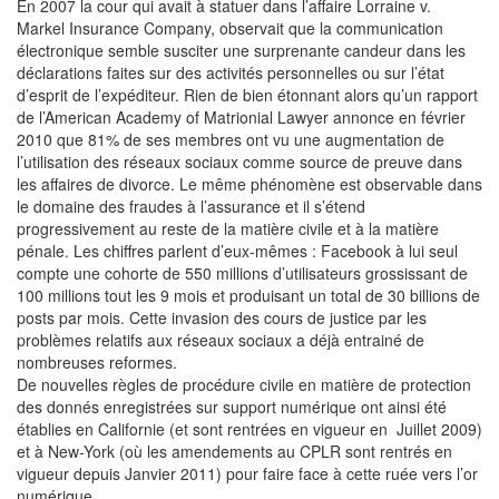
En 2007 la cour qui avait à statuer dans l’affaire Lorraine v.
Markel Insurance Company, observait que la communication
électronique semble susciter une surprenante candeur dans les
déclarations faites sur des activités personnelles ou sur l’état
d’esprit de l’expéditeur. Rien de bien étonnant alors qu’un rapport
de l’American Academy of Matrionial Lawyer annonce en février
2010 que 81% de ses membres ont vu une augmentation de
l’utilisation des réseaux sociaux comme source de preuve dans
les affaires de divorce. Le même phénomène est observable dans
le domaine des fraudes à l’assurance et il s’étend
progressivement au reste de la matière civile et à la matière
pénale. Les chiffres parlent d’eux-mêmes : Facebook à lui seul
compte une cohorte de 550 millions d’utilisateurs grossissant de
100 millions tout les 9 mois et produisant un total de 30 billions de
posts par mois. Cette invasion des cours de justice par les
problèmes relatifs aux réseaux sociaux a déjà entrainé de
nombreuses reformes.
De nouvelles règles de procédure civile en matière de protection
des donnés enregistrées sur support numérique ont ainsi été
établies en Californie (et sont rentrées en vigueur en Juillet 2009)
et à New-York (où les amendements au CPLR sont rentrés en
vigueur depuis Janvier 2011) pour faire face à cette ruée vers l’or
numérique.