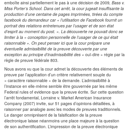
emboîte ainsi partiellement le pas à une décision de 2009
,
Bass v.
Miss Porter’s School. Dans cet arrêt, la cour jugeait insuffisante la
production d’une centaine de pages imprimées, tirées du compte
facebook du demandeur car « l’utilisation de Facebook fournit un
portrait des relations entretenues par l’usager et de son état
d’esprit au moment du post. ». La découverte ne pouvait donc se
limiter à la « conception personnelle de l’usager de ce qui était
raisonnable ». On peut penser ici que la cour prépare une
éventuelle admissibilité de la preuve découverte par une
exception au principe d’inadmissibilité des «
ouï-dire » régie par la
règle de preuve fédérale 803.
Nous avons vu que la cour admet la découverte des éléments de
preuve par l’application d’un critère relativement souple du
« caractère raisonnable » de la demande. L’admissibilité à
l’instance en elle-même semble être gouvernée par les même
Federal rules of evidence que la preuve écrite. Sur cette question
l’arrêt fondamental, Lorraine v. Markel American Insurance
Company (2007) invite, sur 51 pages d’opinions détaillées, à
raisonner par analogie avec les modes de preuves traditionnels.
Le danger omniprésent de la falsification de la preuve
électronique laisse néanmoins une place majeure à la question
de son authentification. L’impression de la preuve électronique