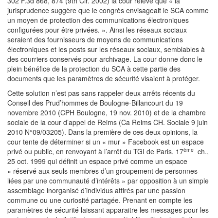
302 F.3d 868, 874 (9th Cir. 2002) la cour relève que « la
jurisprudence suggère que le congrès envisageait le SCA comme
un moyen de protection des communications électroniques
configurées pour être privées. ». Ainsi les réseaux sociaux
seraient des fournisseurs de moyens de communications
électroniques et les posts sur les réseaux sociaux, semblables à
des courriers conservés pour archivage. La cour donne donc le
plein bénéfice de la protection du SCA à cette partie des
documents que les paramètres de sécurité visaient à protéger.
Cette solution n’est pas sans rappeler deux arrêts récents du
Conseil des Prud’hommes de Boulogne-Billancourt du 19
novembre 2010 (CPH Boulogne, 19 nov. 2010) et de la chambre
sociale de la cour d’appel de Reims (Ca Reims CH. Sociale 9 juin
2010 N°09/03205). Dans la première de ces deux opinions, la
cour tente de déterminer si un « mur » Facebook est un espace
ème
privé ou public, en renvoyant à l’arrêt du TGI de Paris, 17
ch.,
25 oct. 1999 qui définit un espace privé comme un espace
« réservé aux seuls membres d’un groupement de personnes
liées par une communauté d’intérêts » par opposition à un simple
assemblage inorganisé d’individus attirés par une passion
commune ou une curiosité partagée. Prenant en compte les
paramètres de sécurité laissant apparaitre les messages pour les