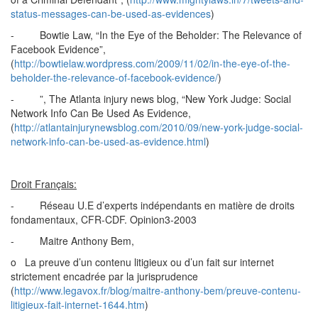
status-messages-can-be-used-as-evidences
)
- Bowtie Law, “In the Eye of the Beholder: The Relevance of
Facebook Evidence”,
(
http://bowtielaw.wordpress.com/2009/11/02/in-the-eye-of-the-
beholder-the-relevance-of-facebook-evidence/
)
- ”, The Atlanta injury news blog, “New York Judge: Social
Network Info Can Be Used As Evidence,
(
http://atlantainjurynewsblog.com/2010/09/new-york-judge-social-
network-info-can-be-used-as-evidence.html
)
Droit Français:
- Réseau U.E d’experts indépendants en matière de droits
fondamentaux, CFR-CDF. Opinion3-2003
- Maitre Anthony Bem,
o La preuve d’un contenu litigieux ou d’un fait sur internet
strictement encadrée par la jurisprudence
(
http://www.legavox.fr/blog/maitre-anthony-bem/preuve-contenu-
litigieux-fait-internet-1644.htm
)