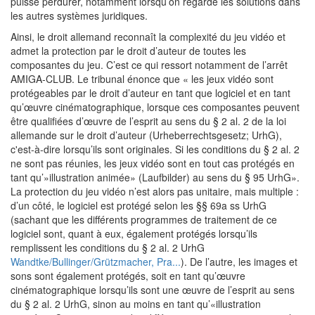
puisse perdurer, notamment lorsqu’on regarde les solutions dans
les autres systèmes juridiques.
Ainsi, le droit allemand reconnaît la complexité du jeu vidéo et
admet la protection par le droit d’auteur de toutes les
composantes du jeu. C’est ce qui ressort notamment de l’arrêt
AMIGA-CLUB. Le tribunal énonce que « les jeux vidéo sont
protégeables par le droit d’auteur en tant que logiciel et en tant
qu’œuvre cinématographique, lorsque ces composantes peuvent
être qualifiées d’œuvre de l’esprit au sens du § 2 al. 2 de la loi
allemande sur le droit d’auteur (Urheberrechtsgesetz; UrhG),
c'est-à-dire lorsqu’ils sont originales. Si les conditions du § 2 al. 2
ne sont pas réunies, les jeux vidéo sont en tout cas protégés en
tant qu’»illustration animée» (Laufbilder) au sens du § 95 UrhG».
La protection du jeu vidéo n’est alors pas unitaire, mais multiple :
d’un côté, le logiciel est protégé selon les §§ 69a ss UrhG
(sachant que les différents programmes de traitement de ce
logiciel sont, quant à eux, également protégés lorsqu’ils
remplissent les conditions du § 2 al. 2 UrhG
Wandtke/Bullinger/Grützmacher, Pra...
). De l’autre, les images et
sons sont également protégés, soit en tant qu’œuvre
cinématographique lorsqu’ils sont une œuvre de l’esprit au sens
du § 2 al. 2 UrhG, sinon au moins en tant qu’«illustration