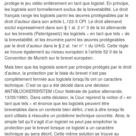
protège le jeu vidéo entièrement en tant que logiciel. En principe,
les logiciels sont formellement exclus de la brevetabilité. Le droit
français range les logiciels parmi les œuvres protégeables par le
droit d’auteur dans son article L.122-5 CPI. Le droit allemand
exclut expressément dans son § 1 al. 2 n° 3 de la loi allemande
sur les brevets (Patentgesetz) les logiciels « en tant que tels » de
la brevetabilité, et les énumère parmi les œuvres protégeables
par le droit d’auteur dans le § 2 al. 1er n° 1 du UrhG. Cette règle
se trouve également au niveau européen à l’article 52 II de la
Convention de Munich sur le brevet européen.
Mais bien que les logiciels soient par principe protégés par le droit
d’auteur, la protection par le biais du brevet n’est pas
complètement fermée aux logiciels lorsqu’ils ont un caractère
technique. C’est ce qui a été décidé dans une décision
ANTIBLOCKIERSYSTEM (Cour fédérale de justice allemande,
13/05/1980). Dans cette décision, la Cour reprend la notion d’« en
tant que tels » et énonce que les logiciels peuvent être
brevetables dans un contexte bien défini, c'est-à-dire lorsqu’ils
sont utilisés à résoudre un problème technique concrète. Ainsi, le
simple fait qu’il s’agit d’un logiciel ne peut pas empêcher la
protection par le brevet lorsque ce logiciel a un caractère
technique au sens décrit. Cette même solution se trouve au