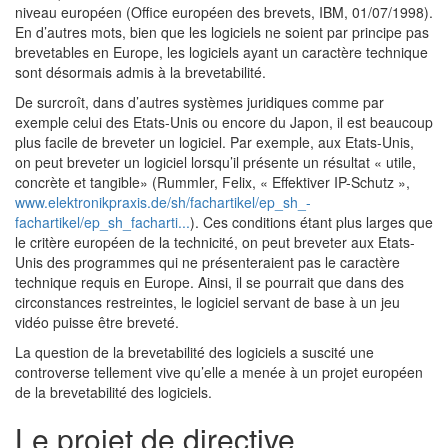
niveau européen (Office européen des brevets, IBM, 01/07/1998).
En d’autres mots, bien que les logiciels ne soient par principe pas
brevetables en Europe, les logiciels ayant un caractère technique
sont désormais admis à la brevetabilité.
De surcroît, dans d’autres systèmes juridiques comme par
exemple celui des Etats-Unis ou encore du Japon, il est beaucoup
plus facile de breveter un logiciel. Par exemple, aux Etats-Unis,
on peut breveter un logiciel lorsqu’il présente un résultat « utile,
concrète et tangible» (Rummler, Felix, « Effektiver IP-Schutz »,
www.elektronikpraxis.de/sh/fachartikel/ep_sh_-
fachartikel/ep_sh_facharti...
). Ces conditions étant plus larges que
le critère européen de la technicité, on peut breveter aux Etats-
Unis des programmes qui ne présenteraient pas le caractère
technique requis en Europe. Ainsi, il se pourrait que dans des
circonstances restreintes, le logiciel servant de base à un jeu
vidéo puisse être breveté.
La question de la brevetabilité des logiciels a suscité une
controverse tellement vive qu’elle a menée à un projet européen
de la brevetabilité des logiciels.
Le projet de directive