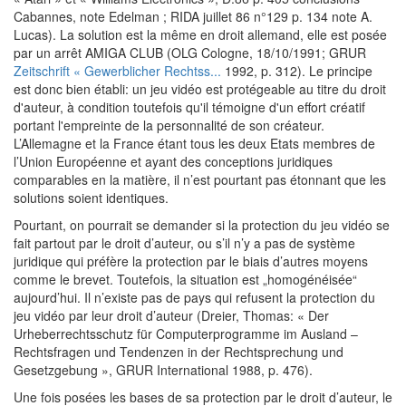
Cabannes, note Edelman ; RIDA juillet 86 n°129 p. 134 note A.
Lucas). La solution est la même en droit allemand, elle est posée
par un arrêt AMIGA CLUB (OLG Cologne, 18/10/1991; GRUR
Zeitschrift « Gewerblicher Rechtss...
1992, p. 312). Le principe
est donc bien établi: un jeu vidéo est protégeable au titre du droit
d'auteur, à condition toutefois qu'il témoigne d'un effort créatif
portant l'empreinte de la personnalité de son créateur.
L’Allemagne et la France étant tous les deux Etats membres de
l’Union Européenne et ayant des conceptions juridiques
comparables en la matière, il n’est pourtant pas étonnant que les
solutions soient identiques.
Pourtant, on pourrait se demander si la protection du jeu vidéo se
fait partout par le droit d’auteur, ou s’il n’y a pas de système
juridique qui préfère la protection par le biais d’autres moyens
comme le brevet. Toutefois, la situation est „homogénéisée“
aujourd’hui. Il n’existe pas de pays qui refusent la protection du
jeu vidéo par leur droit d’auteur (Dreier, Thomas: « Der
Urheberrechtsschutz für Computerprogramme im Ausland –
Rechtsfragen und Tendenzen in der Rechtsprechung und
Gesetzgebung », GRUR International 1988, p. 476).
Une fois posées les bases de sa protection par le droit d’auteur, le