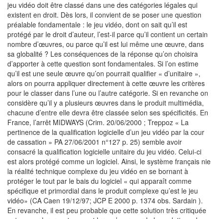
jeu vidéo doit être classé dans une des catégories légales qui
existent en droit. Dès lors, il convient de se poser une question
préalable fondamentale : le jeu vidéo, dont on sait qu’il est
protégé par le droit d’auteur, l’est-il parce qu’il contient un certain
nombre d’œuvres, ou parce qu’il est lui même une œuvre, dans
sa globalité ? Les conséquences de la réponse qu’on choisira
d’apporter à cette question sont fondamentales. Si l’on estime
qu’il est une seule œuvre qu’on pourrait qualifier « d’unitaire »,
alors on pourra appliquer directement à cette œuvre les critères
pour le classer dans l’une ou l’autre catégorie. Si en revanche on
considère qu’il y a plusieurs œuvres dans le produit multimédia,
chacune d’entre elle devra être classée selon ses spécificités. En
France, l’arrêt MIDWAYS (Crim. 20/06/2000 ; Treppoz « La
pertinence de la qualification logicielle d’un jeu vidéo par la cour
de cassation » PA 27/06/2001 n°127 p. 25) semble avoir
consacré la qualification logicielle unitaire du jeu vidéo. Celui-ci
est alors protégé comme un logiciel. Ainsi, le système français nie
la réalité technique complexe du jeu vidéo en se bornant à
protéger le tout par le bais du logiciel « qui apparaît comme
spécifique et primordial dans le produit complexe qu’est le jeu
vidéo» (CA Caen 19/12/97; JCP E 2000 p. 1374 obs. Sardain ).
En revanche, il est peu probable que cette solution très critiquée