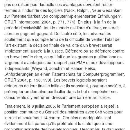
pas de raison pour laquelle ces avantages devraient rester
fermés à l’industrie des logiciels (Nack, Ralph, „Neue Gedanken
zur Patentierbarkeit von computerimplementierten Erfindungen“,
GRUR International 2004, p. 771, 774). En plus, à la fin de la
période d’exclusivité, tout le monde est libre d’utiliser, ce serait
alors un gagnant-gagnant. De l’autre côté, les adversaires
soutiennent que compte tenu de la difficulté de vérifier l’état de
l’art existant, la décision finale de validité d’un brevet serait
implicitement laissée à la justice. Défendre ou se défendre contre
un brevet coûte cher, ce qui fait que les grandes multinationales
largement avantagées par rapport aux PME et aux développeurs
indépendants (Weyand, Joachim et Haase, Heiko,
„Anforderungen an einen Patentschutz für Computerprogramme“,
GRUR 2004, p. 198, 199). Les brevets logiciels seraient
détournés de leur finalité initiale : ils servaient, pour une société, à
préempter un domaine particulier dans le but d’empêcher ses
concurrents d’y entrer en dressant une barrière artificielle.
Finalement, le 6 juillet 2005, le Parlement européen a rejeté la
position commune du Conseil des ministres avec 648 votes pour
le rejet et seulement 14 contre. Certains eurodéputés l’ont
évidemment fait parce qu’ils préféraient le statut quo à une
prohibition explicite des brevets logiciels. Désormais, la discussion