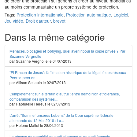
de créer une protection sui generis et créer au niveau mondial ou
au moins communautaire un propre système de protection.
Tags:
Protection internationale
,
Protection automatique
,
Logiciel
,
Jeu vidéo
,
Droit dauteur
,
brevet
Dans la même catégorie
Menaces, blocages et lobbying, quel avenir pour la copie privée ? Par
Suzanne Vergnolle
par Suzanne Vergnolle le 04/07/2013
“El Rincon de Jesus”: l'affirmation historique de la légalité des réseaux
Peer-to-peer en...
par Allison Sellapin le 02/07/2013
L’empiétement sur le terrain d’autrui : entre démolition et tolérance,
comparaison des systèmes...
par Raphaelle Hereus le 02/07/2013
L’arrêt "Sommer unseres Lebens" de la Cour suprême fédérale
allemande du 12 Mai 2010 : La...
par Helene Mallet le 28/06/2013
La réserve de propriété en droit allemand et en droit français