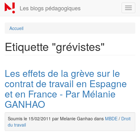
Aller
Les blogs pédagogiques
Toggl
au
navig
contenu
principal
Accueil
Etiquette "grévistes"
Les effets de la grève sur le
contrat de travail en Espagne
et en France - Par Mélanie
GANHAO
Soumis le 15/02/2011 par Melanie Ganhao dans
MBDE
/
Droit
du travail