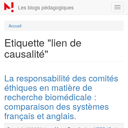
Aller
Les blogs pédagogiques
Toggl
au
navig
contenu
principal
Accueil
Etiquette "lien de
causalité"
La responsabilité des comités
éthiques en matière de
recherche biomédicale :
comparaison des systèmes
français et anglais.