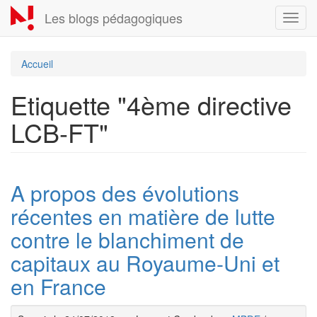
Aller
Les blogs pédagogiques
Toggl
au
navig
contenu
principal
Accueil
Etiquette "4ème directive
LCB-FT"
A propos des évolutions
récentes en matière de lutte
contre le blanchiment de
capitaux au Royaume-Uni et
en France