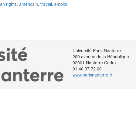
n rights
,
américain
,
travail
,
emploi
Université Paris Nanterre
200 avenue de la République
92001 Nanterre Cedex
01 40 97 72 00
www.parisnanterre.fr