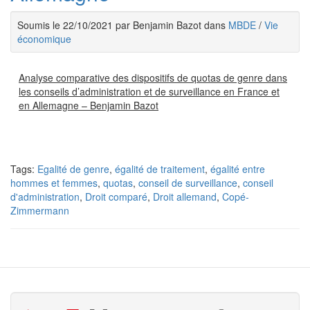
Soumis le 22/10/2021 par Benjamin Bazot dans
MBDE
/
Vie
économique
Analyse comparative des dispositifs de quotas de genre dans
les conseils d’administration et de surveillance en France et
en Allemagne – Benjamin Bazot
Tags:
Egalité de genre
,
égalité de traitement
,
égalité entre
hommes et femmes
,
quotas
,
conseil de surveillance
,
conseil
d'administration
,
Droit comparé
,
Droit allemand
,
Copé-
Zimmermann