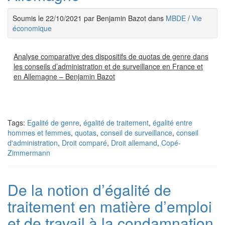
Soumis le 22/10/2021 par Benjamin Bazot dans
MBDE
/
Vie
économique
Analyse comparative des dispositifs de quotas de genre dans
les conseils d’administration et de surveillance en France et
en Allemagne – Benjamin Bazot
Tags:
Egalité de genre
,
égalité de traitement
,
égalité entre
hommes et femmes
,
quotas
,
conseil de surveillance
,
conseil
d'administration
,
Droit comparé
,
Droit allemand
,
Copé-
Zimmermann
De la notion d’égalité de
traitement en matière d’emploi
et de travail à la condamnation