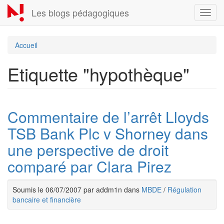
Aller
Les blogs pédagogiques
Toggl
au
navig
contenu
principal
Accueil
Etiquette "hypothèque"
Commentaire de l’arrêt Lloyds
TSB Bank Plc v Shorney dans
une perspective de droit
comparé par Clara Pirez
Soumis le 06/07/2007 par addm1n dans
MBDE
/
Régulation
bancaire et financière