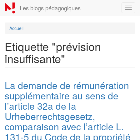
Aller
Les blogs pédagogiques
Toggl
au
navig
contenu
principal
Accueil
Etiquette "prévision
insuffisante"
La demande de rémunération
supplémentaire au sens de
l’article 32a de la
Urheberrechtsgesetz,
comparaison avec l’article L.
131-5 du Code de la propriété