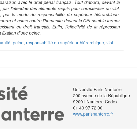
araison avec le droit pénal français. Tout d’abord, devant la
t, par l’étendue des éléments requis pour caractériser un viol,
rt, par le mode de responsabilité du supérieur hiérarchique.
e guerre et crime contre l’humanité devant la CPI semble former
istant en droit français. Enfin, l’effectivité de la répression
ixation d’une peine.​​
manité
,
peine
,
responsabilité du supérieur hiérarchique
,
viol
Université Paris Nanterre
200 avenue de la République
92001 Nanterre Cedex
01 40 97 72 00
www.parisnanterre.fr