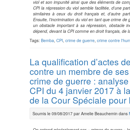
viol et son impunité ainsi que des éléments de comp
CPI la répression du viol semble facilitée, d’une par
similaires à ceux du droit français et, d’autre pa
Ensuite, l’incrimination du viol en tant que crime d
un obstacle important à sa répression, obstacle inex
dépend, devant la CPI comme en droit français, de la f
Tags:
Bemba
,
CPI
,
crime de guerre
,
crime contre l'hu
La qualification d’actes 
contre un membre de ses
crime de guerre : analyse
CPI du 4 janvier 2017 à l
de la Cour Spéciale pour 
Soumis le 09/08/2017 par Amelie Beauchemin dans
On entend généralement par « crimes de guerre » les 