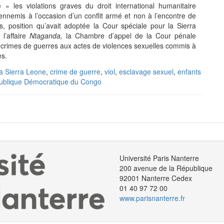
 les violations graves du droit international humanitaire
nnemis à l’occasion d’un conflit armé et non à l’encontre de
 position qu’avait adoptée la Cour spéciale pour la Sierra
l’affaire
Ntaganda,
la Chambre d’appel de la Cour pénale
de crimes de guerres aux actes de violences sexuelles commis à
ées.
la Sierra Leone
,
crime de guerre
,
viol
,
esclavage sexuel
,
enfants
ublique Démocratique du Congo
Université Paris Nanterre
200 avenue de la République
92001 Nanterre Cedex
01 40 97 72 00
www.parisnanterre.fr