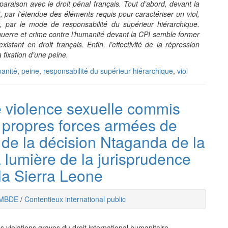
araison avec le droit pénal français. Tout d’abord, devant la
t, par l’étendue des éléments requis pour caractériser un viol,
rt, par le mode de responsabilité du supérieur hiérarchique.
e guerre et crime contre l’humanité devant la CPI semble former
istant en droit français. Enfin, l’effectivité de la répression
ixation d’une peine.​​
manité
,
peine
,
responsabilité du supérieur hiérarchique
,
viol
de violence sexuelle commis
 propres forces armées de
 de la décision Ntaganda de la
a lumière de la jurisprudence
la Sierra Leone
MBDE
/
Contentieux international public
violations graves du droit international humanitaire