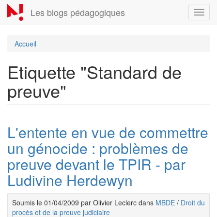
Aller
Les blogs pédagogiques
Toggl
au
navig
contenu
principal
Accueil
Etiquette "Standard de
preuve"
L'entente en vue de commettre
un génocide : problèmes de
preuve devant le TPIR - par
Ludivine Herdewyn
Soumis le 01/04/2009 par Olivier Leclerc dans
MBDE
/
Droit du
procès et de la preuve judiciaire