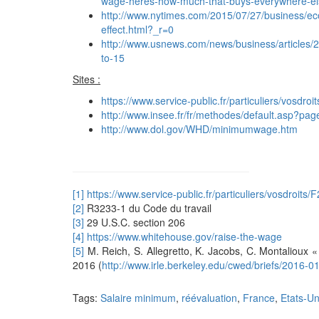
wage-heres-how-much-that-buys-everywhere-el
http://www.nytimes.com/2015/07/27/business/e
effect.html?_r=0
http://www.usnews.com/news/business/articles/
to-15
Sites :
https://www.service-public.fr/particuliers/vosdro
http://www.insee.fr/fr/methodes/default.asp?page
http://www.dol.gov/WHD/minimumwage.htm
[1]
https://www.service-public.fr/particuliers/vosdroits/
[2]
R3233-1 du Code du travail
[3]
29 U.S.C. section 206
[4]
https://www.whitehouse.gov/raise-the-wage
[5]
M. Reich, S. Allegretto, K. Jacobs, C. Montalioux
2016 (
http://www.irle.berkeley.edu/cwed/briefs/2016-01
Tags:
Salaire minimum
,
réévaluation
,
France
,
Etats-Un