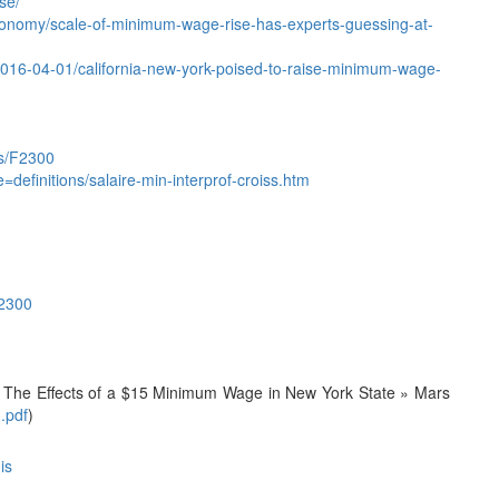
se/
conomy/scale-of-minimum-wage-rise-has-experts-guessing-at-
2016-04-01/california-new-york-poised-to-raise-minimum-wage-
its/F2300
=definitions/salaire-min-interprof-croiss.htm
F2300
 « The Effects of a $15 Minimum Wage in New York State » Mars
.pdf
)
is