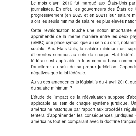
Le mois d’avril 2016 fut marqué aux États-Unis pa
journalistes. En effet, les gouverneurs des États d
progressivement (en 2023 et en 2021) leur salaire mi
alors les seuils minima de salaire les plus élevés nati
Cette revalorisation touche une notion importante 
appréhendé de la même manière entre les deux pay
(SMIC) une place symbolique au sein du droit, notammen
sociale. Aux États-Unis, le salaire minimum est sé
différentes sommes au sein de chaque État fédéré. C
fédérale est applicable à tous comme base commune
l’améliorer au sein de sa propre juridiction. Cepend
négatives que la loi fédérale.
Au vu des amendements législatifs du 4 avril 2016, que
du salaire minimum ?
L’étude de l’impact de la réévaluation suppose d’a
applicable au sein de chaque système juridique. U
américaine historique par rapport aux procédés réguli
tentera d’appréhender les conséquences juridiques
américains tout en comparant avec la doctrine françai