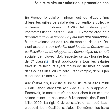
Salaire minimum : miroir de la protection ac
En France, le salaire minimum est tout d’abord imp
différentes grilles de salaire des conventions collectiv
minimum de croissance, SMIC, fut instauré par 
interprofessionnel garanti (SMIG), lui-même créé en 
dessous duquel le salarié ne peut pas être rémunéré
à une revalorisation de 0,6% du montant de 2015. De p
vient assurer «
aux salariés dont les rémunérations sont
participation au développement économique de la nat
sociale. L’employeur doit respecter ce taux horaire lé
e
de 5
classe
[2]
. Il est applicable à tous les salar
travailleurs mineurs ayant moins de six mois de prati
dans ce cas un SMIC minoré. Par exemple, depuis janv
mineur de 17 ans 8,70€ brut.
Aux États-Unis, il existe aussi plusieurs salaires mi
« Fair Labor Standards Act » de 1938 puis appliqué 
Roosevelt, le minimum s’établissait alors à 25 centime
salaire minimum applicable à l’ensemble des Etats-Uni
juillet 2009. La rigidité de ce salaire et son coût bas
creusent les inégalités sociales. De même, les trav