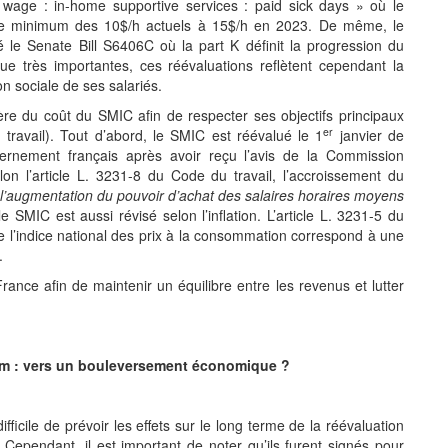
wage : in-home supportive services : paid sick days » où le
ire minimum des 10$/h actuels à 15$/h en 2023. De même, le
le Senate Bill S6406C où la part K définit la progression du
e très importantes, ces réévaluations reflètent cependant la
on sociale de ses salariés.
ière du coût du SMIC afin de respecter ses objectifs principaux
er
travail). Tout d’abord, le SMIC est réévalué le 1
janvier de
ernement français après avoir reçu l’avis de la Commission
lon l’article L. 3231-8 du Code du travail, l’accroissement du
de l’augmentation du pouvoir d’achat des salaires horaires moyens
e SMIC est aussi révisé selon l’inflation. L’article L. 3231-5 du
e l’indice national des prix à la consommation correspond à une
.
rance afin de maintenir un équilibre entre les revenus et lutter
um : vers un bouleversement économique ?
ifficile de prévoir les effets sur le long terme de la réévaluation
ependant, il est important de noter qu’ils furent signés pour