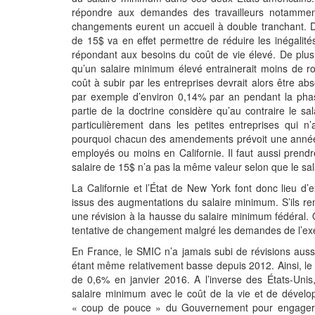
répondre aux demandes des travailleurs notammen
changements eurent un accueil à double tranchant. D
de 15$ va en effet permettre de réduire les inégalité
répondant aux besoins du coût de vie élevé. De plus
qu’un salaire minimum élevé entrainerait moins de roul
coût à subir par les entreprises devrait alors être 
par exemple d’environ 0,14% par an pendant la phase
partie de la doctrine considère qu’au contraire le s
particulièrement dans les petites entreprises qui n
pourquoi chacun des amendements prévoit une année de
employés ou moins en Californie. Il faut aussi prendr
salaire de 15$ n’a pas la même valeur selon que le sal
La Californie et l’État de New York font donc lieu d
issus des augmentations du salaire minimum. S’ils remp
une révision à la hausse du salaire minimum fédéral. 
tentative de changement malgré les demandes de l’exé
En France, le SMIC n’a jamais subi de révisions auss
étant même relativement basse depuis 2012. Ainsi, le
de 0,6% en janvier 2016. A l’inverse des États-Unis, 
salaire minimum avec le coût de la vie et de dévelo
« coup de pouce » du Gouvernement pour engager une