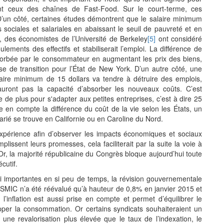
t ceux des chaînes de Fast-Food. Sur le court-terme, ces
’un côté, certaines études démontrent que le salaire minimum
s sociales et salariales en abaissant le seuil de pauvreté et en
, des économistes de l’Université de Berkeley
[5]
ont considéré
ements des effectifs et stabiliserait l’emploi. La différence de
absorbée par le consommateur en augmentant les prix des biens,
 de transition pour l’État de New York. D’un autre côté, une
alaire minimum de 15 dollars va tendre à détruire des emplois,
’auront pas la capacité d’absorber les nouveaux coûts. C’est
 plus pour s'adapter aux petites entreprises, c’est à dire 25
e en compte la différence du coût de la vie selon les États, un
arié se trouve en Californie ou en Caroline du Nord.
’expérience afin d’observer les impacts économiques et sociaux
lissent leurs promesses, cela faciliterait par la suite la voie à
Or, la majorité républicaine du Congrès bloque aujourd’hui toute
cutif.
i importantes en si peu de temps, la révision gouvernementale
 SMIC n’a été réévalué qu’à hauteur de 0,8% en janvier 2015 et
l’inflation est aussi prise en compte et permet d’équilibrer le
pper la consommation. Or certains syndicats souhaiteraient un
 revalorisation plus élevée que le taux de l’indexation, le