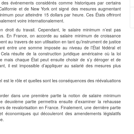
r des événements considérés comme historiques par certains
e Californie et de New York ont signé des mesures augmentant
nimum pour atteindre 15 dollars par heure. Ces États offriront
onalement voire internationalement.
en droit du travail. Cependant, le salaire minimum n’est pas
s. En France, on accorde au salaire minimum de croissance
t au travers de son utilisation en tant qu’instrument de justice
paré entre une somme imposée au niveau de l’État fédéral et
ela résulte de la construction juridique américaine où la loi
 mais chaque État peut ensuite choisir de s’y déroger et de
ant, il est impossible d’appliquer au salarié des mesures plus
l est le rôle et quelles sont les conséquences des réévaluations
border dans une première partie la notion de salaire minimum
ne deuxième partie permettra ensuite d’examiner la rehausse
ers de revalorisation en France. Finalement, une dernière partie
 et économiques qui découleront des amendements législatifs
se.