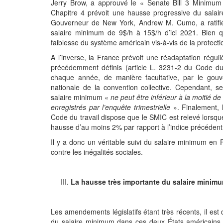
Jerry Brow, a approuvé le « Senate Bill 3 Minimum 
Chapitre 4 prévoit une hausse progressive du sala
Gouverneur de New York, Andrew M. Cumo, a ratifié 
salaire minimum de 9$/h à 15$/h d’ici 2021. Bien qu
faiblesse du système américain vis-à-vis de la protecti
A l’inverse, la France prévoit une réadaptation régul
précédemment définis (article L. 3231-2 du Code du 
chaque année, de manière facultative, par le gouv
nationale de la convention collective. Cependant, se
salaire minimum «
ne peut être inférieur à la moitié 
enregistrés par l’enquête trimestrielle
». Finalement, l
Code du travail dispose que le SMIC est relevé lorsqu
hausse d’au moins 2% par rapport à l’indice précédent
Il y a donc un véritable suivi du salaire minimum en F
contre les inégalités sociales.
La hausse très importante du salaire minim
Les amendements législatifs étant très récents, il est d
du salaire minimum dans ces deux États américains. C