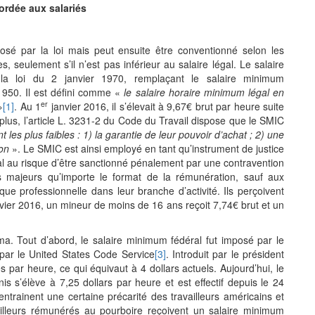
cordée aux salariés
osé par la loi mais peut ensuite être conventionné selon les
es, seulement s’il n’est pas inférieur au salaire légal. Le salaire
la loi du 2 janvier 1970, remplaçant le salaire minimum
1950. Il est défini comme «
le salaire horaire minimum légal en
er
»
[1]
. Au 1
janvier 2016, il s’élevait à 9,67€ brut par heure suite
lus, l’article L. 3231-2 du Code du Travail dispose que le SMIC
 les plus faibles : 1) la garantie de leur pouvoir d’achat ; 2) une
ion
». Le SMIC est ainsi employé en tant qu’instrument de justice
gal au risque d’être sanctionné pénalement par une contravention
iés majeurs qu’importe le format de la rémunération, sauf aux
que professionnelle dans leur branche d’activité. Ils perçoivent
ier 2016, un mineur de moins de 16 ans reçoit 7,74€ brut et un
nima. Tout d’abord, le salaire minimum fédéral fut imposé par le
par le United States Code Service
[3]
. Introduit par le président
s par heure, ce qui équivaut à 4 dollars actuels. Aujourd’hui, le
s s’élève à 7,25 dollars par heure et est effectif depuis le 24
 entrainent une certaine précarité des travailleurs américains et
ailleurs rémunérés au pourboire reçoivent un salaire minimum