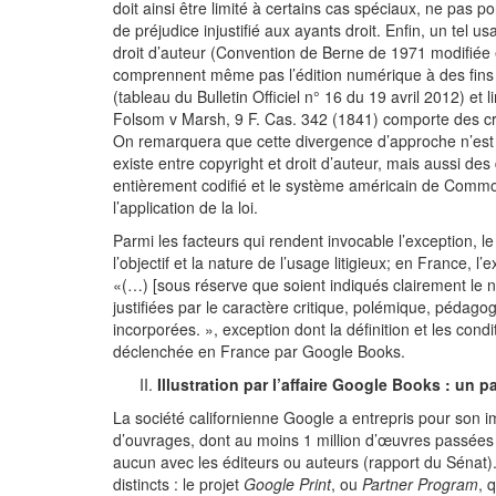
doit ainsi être limité à certains cas spéciaux, ne pas po
de préjudice injustifié aux ayants droit. Enfin, un tel 
droit d’auteur (Convention de Berne de 1971 modifiée e
comprennent même pas l’édition numérique à des fin
(tableau du Bulletin Officiel n° 16 du 19 avril 2012) et l
Folsom v Marsh, 9 F. Cas. 342 (1841) comporte des crit
On remarquera que cette divergence d’approche n’est 
existe entre copyright et droit d’auteur, mais aussi des 
entièrement codifié et le système américain de Common
l’application de la loi.
Parmi les facteurs qui rendent invocable l’exception, le
l’objectif et la nature de l’usage litigieux; en France, l
«(…) [sous réserve que soient indiqués clairement le no
justifiées par le caractère critique, polémique, pédagog
incorporées. », exception dont la définition et les condi
déclenchée en France par Google Books.
Illustration par l’affaire Google Books : un pa
La société californienne Google a entrepris pour son
d’ouvrages, dont au moins 1 million d’œuvres passées 
aucun avec les éditeurs ou auteurs (rapport du Sénat)
distincts : le projet
Google Print
, ou
Partner Program
, 