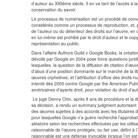
d’auteur au XXIième siècle. Il en va tant de l’accès à 
conservation du savoir.
Le processus de numérisation est un procédé de conve
considérée comme un processus de reproduction, et, par
de l’auteur ou du détenteur des droits sur l’œuvre, en 
en lui-même est prohibé par le droit d’auteur et le c
représentation au public.
Dans l’affaire Authors Guild v Google Books, la créatio
dévoilé par Google en 2004 pose force questions jurid
lesquelles la question de la diffusion de citation d’œuv
d’abus d’une position dominante sur le marché de la li
œuvres orphelines, et l’attribution d’office des droits 
intenté dès 2005 contre Google par the American Publi
américaines d’ayants droit, pour violation du droit d’aut
Le juge Denny Chin, après 8 ans de procédure et la d
sa décision, a rendu un summary judgment autorisant 
des œuvres sujettes à des accords avec les titulaires 
pour lesquelles Google n’a guère recherché l’approbat
aléatoire selon les recherches effectuées par les utilisa
raisonnable de l’œuvre protégée, ou
fair use
, défini à
raisonnable est une défense invocable lorsque l’on est ac