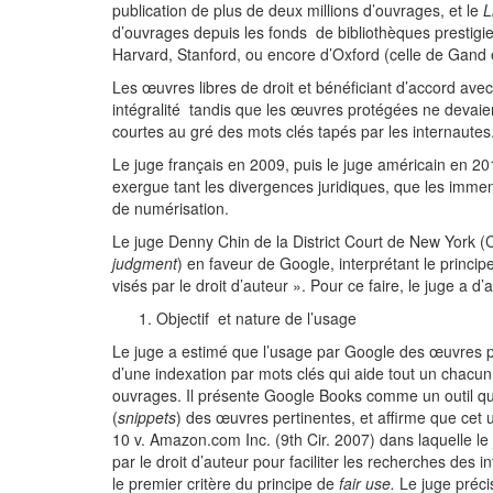
publication de plus de deux millions d’ouvrages, et le
L
d’ouvrages depuis les fonds de bibliothèques prestigie
Harvard, Stanford, ou encore d’Oxford (celle de Gand et
Les œuvres libres de droit et bénéficiant d’accord avec
intégralité tandis que les œuvres protégées ne devaie
courtes au gré des mots clés tapés par les internautes
Le juge français en 2009, puis le juge américain en 2
exergue tant les divergences juridiques, que les immen
de numérisation.
Le juge Denny Chin de la District Court de New York (
judgment
) en faveur de Google, interprétant le princi
visés par le droit d’auteur ». Pour ce faire, le juge a
Objectif et nature de l’usage
Le juge a estimé que l’usage par Google des œuvres prot
d’une indexation par mots clés qui aide tout un chacun
ouvrages. Il présente Google Books comme un outil qui f
(
snippets
) des œuvres pertinentes, et affirme que cet u
10 v. Amazon.com Inc. (9th Cir. 2007) dans laquelle l
par le droit d’auteur pour faciliter les recherches des
le premier critère du principe de
fair use.
Le juge précis