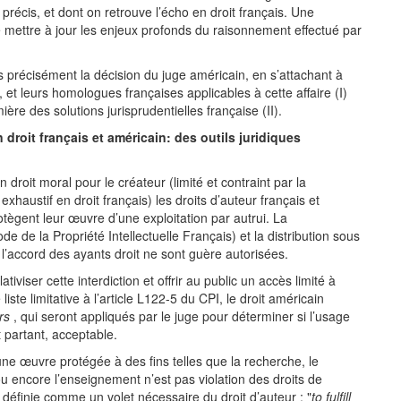
précis, et dont on retrouve l’écho en droit français. Une
mettre à jour les enjeux profonds du raisonnement effectué par
s précisément la décision du juge américain, en s’attachant à
et leurs homologues françaises applicables à cette affaire (I)
ère des solutions jurisprudentielles française (II).
 droit français et américain: des outils juridiques
roit moral pour le créateur (limité et contraint par la
xhaustif en droit français) les droits d’auteur français et
tègent leur œuvre d’une exploitation par autrui. La
e de la Propriété Intellectuelle Français) et la distribution sous
’accord des ayants droit ne sont guère autorisées.
iviser cette interdiction et offrir au public un accès limité à
iste limitative à l’article L122-5 du CPI, le droit américain
rs
, qui seront appliqués par le juge pour déterminer si l’usage
 partant, acceptable.
une œuvre protégée à des fins telles que la recherche, le
 ou encore l’enseignement n’est pas violation des droits de
 définie comme un volet nécessaire du droit d’auteur : "
to fulfill