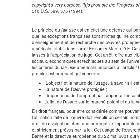
copyright's very purpose, '[t]o promote the Progress o
510 U.S. 569, 575 (1994).
Le principe du
fair use
est en effet une défense qui per
que les exceptions françaises sont strictes qui ne co
d‘enseignement et de recherche des œuvres protégées (t
américain, établi dans l’arrêt Folsom v Marsh, 9 F. Ca
laissés à l’appréciation du juge. Cet arrêt offre aux 
sociaux, économiques et techniques au sein de l’univers
les critères du
fair use
américain, énoncés à l’article 
premier est prégnant qui concerne :
L’objectif et la nature de l’usage, à savoir s’il es
La nature de l’œuvre protégée ;
L’importance de l’emprunt par rapport à l’ensemb
L’effet de l’usage sur le marché potentiel ou la 
En droit français, pour être considérée comme pouvan
l’utilisation faite de l’œuvre doit remplir un certain no
droit de divulgation étant une prérogative importante d
et strictement prévus par la loi. Cet usage de l’œuvre d
Berne et la directive européenne du 22 mai 2001 qui v