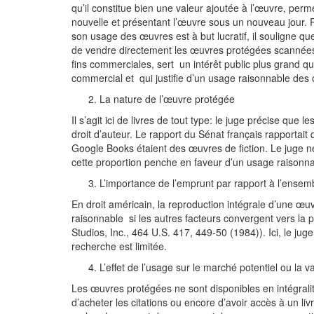
qu’il constitue bien une valeur ajoutée à l’œuvre, per
nouvelle et présentant l’œuvre sous un nouveau jour. Pa
son usage des œuvres est à but lucratif, il souligne q
de vendre directement les œuvres protégées scannées 
fins commerciales, sert un intérêt public plus grand que 
commercial et qui justifie d’un usage raisonnable des
La nature de l’œuvre protégée
Il s’agit ici de livres de tout type: le juge précise que 
droit d’auteur. Le rapport du Sénat français rapporta
Google Books étaient des œuvres de fiction. Le juge
cette proportion penche en faveur d’un usage raisonn
L’importance de l’emprunt par rapport à l’ensem
En droit américain, la reproduction intégrale d’une 
raisonnable si les autres facteurs convergent vers la 
Studios, Inc., 464 U.S. 417, 449-50 (1984)). Ici, le jug
recherche est limitée.
L’effet de l’usage sur le marché potentiel ou la 
Les œuvres protégées ne sont disponibles en intégralité
d’acheter les citations ou encore d’avoir accès à un livr