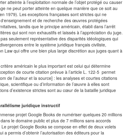
rter atteinte à l’exploitation normale de l’objet protégé ou causer
usage ne peut porter atteinte en quelque manière que ce soit au
n 1979). Les exceptions françaises sont strictes qui ne
s d‘enseignement et de recherche des œuvres protégées
imitatives, tandis que le principe américain, établi dans l’arrêt
ères qui sont non exhaustifs et laissés à l’appréciation du juge.
pas seulement représentative des disparités idéologiques qui
divergences entre le système juridique français civiliste,
 Law qui offre une bien plus large discrétion aux juges quant à
 critère américain le plus important est celui qui détermine
’exception de courte citation prévue à l’article L. 122-5 permet
m de l’auteur et la source] : les analyses et courtes citations
ique, scientifique ou d’information de l’œuvre à elles sont
tions d’existence strictes sont au cœur de la bataille juridique
rallélisme juridique instructif
 immense projet Google Books de numériser quelques 20 millions
dans le domaine public et plus de 7 millions sans accords
. Le projet Google Books se compose en effet de deux volets
qui a permis d’obtenir l’autorisation des éditeurs pour la