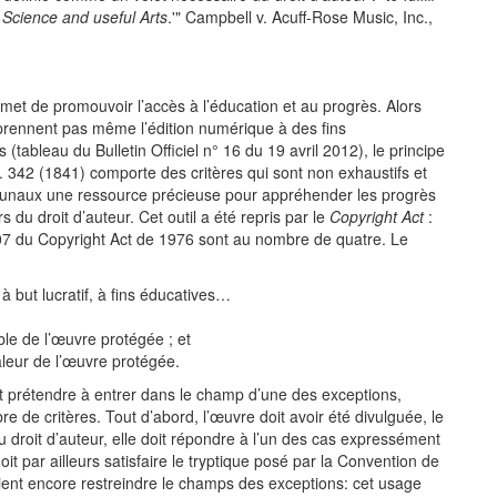
f Science and useful Arts
.'" Campbell v. Acuff-Rose Music, Inc.,
met de promouvoir l’accès à l’éducation et au progrès. Alors
mprennent pas même l’édition numérique à des fins
ableau du Bulletin Officiel n° 16 du 19 avril 2012), le principe
s. 342 (1841) comporte des critères qui sont non exhaustifs et
tribunaux une ressource précieuse pour appréhender les progrès
 du droit d’auteur. Cet outil a été repris par le
Copyright Act
:
107 du Copyright Act de 1976 sont au nombre de quatre. Le
t à but lucratif, à fins éducatives…
le de l’œuvre protégée ; et
valeur de l’œuvre protégée.
t prétendre à entrer dans le champ d’une des exceptions,
mbre de critères. Tout d’abord, l’œuvre doit avoir été divulguée, le
u droit d’auteur, elle doit répondre à l’un des cas expressément
oit par ailleurs satisfaire le tryptique posé par la Convention de
ient encore restreindre le champs des exceptions: cet usage