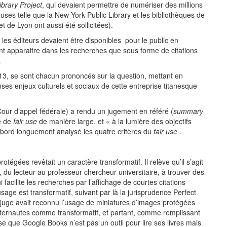
ibrary Project
, qui devaient permettre de numériser des millions
uses telle que la New York Public Library et les bibliothèques de
 de Lyon ont aussi été sollicitées).
 les éditeurs devaient être disponibles pour le public en
nt apparaitre dans les recherches que sous forme de citations
.
013, se sont chacun prononcés sur la question, mettant en
ses enjeux culturels et sociaux de cette entreprise titanesque
Cour d’appel fédérale) a rendu un jugement en référé (
summary
pe de
fair use
de manière large, et « à la lumière des objectifs
 d’abord longuement analysé les quatre critères du
fair use
.
égées revêtait un caractère transformatif. Il relève qu’il s’agit
, du lecteur au professeur chercheur universitaire, à trouver des
acilite les recherches par l’affichage de courtes citations
sage est transformatif, suivant par là la jurisprudence Perfect
e juge avait reconnu l’usage de miniatures d’images protégées
 internautes comme transformatif, et partant, comme remplissant
e que Google Books n’est pas un outil pour lire ses livres mais