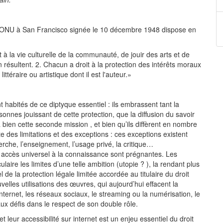
 l'ONU à San Francisco signée le 10 décembre 1948 dispose en
 à la vie culturelle de la communauté, de jouir des arts et de
en résultent. 2. Chacun a droit à la protection des intérêts moraux
ittéraire ou artistique dont il est l'auteur.»
t habités de ce diptyque essentiel : ils embrassent tant la
onnes jouissant de cette protection, que la diffusion du savoir
 bien cette seconde mission , et bien qu’ils diffèrent en nombre
te des limitations et des exceptions : ces exceptions existent
erche, l’enseignement, l’usage privé, la critique…
n accès universel à la connaissance sont prégnantes. Les
ire les limites d’une telle ambition (utopie ? ), la rendant plus
l de la protection légale limitée accordée au titulaire du droit
elles utilisations des œuvres, qui aujourd’hui effacent la
’internet, les réseaux sociaux, le streaming ou la numérisation, le
ux défis dans le respect de son double rôle.
t leur accessibilité sur internet est un enjeu essentiel du droit