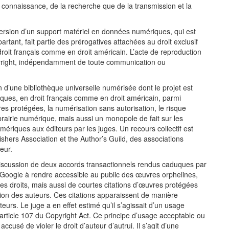
la connaissance, de la recherche que de la transmission et la
rsion d’un support matériel en données numériques, qui est
tant, fait partie des prérogatives attachées au droit exclusif
droit français comme en droit américain. L’acte de reproduction
opyright, indépendamment de toute communication ou
n d’une bibliothèque universelle numérisée dont le projet est
iques, en droit français comme en droit américain, parmi
res protégées, la numérisation sans autorisation, le risque
brairie numérique, mais aussi un monopole de fait sur les
numériques aux éditeurs par les juges. Un recours collectif est
shers Association et the Author’s Guild, des associations
eur.
iscussion de deux accords transactionnels rendus caduques par
Google à rendre accessible au public des œuvres orphelines,
des droits, mais aussi de courtes citations d’œuvres protégées
ion des auteurs. Ces citations apparaissent de manière
teurs. Le juge a en effet estimé qu’il s’agissait d’un usage
 l’article 107 du Copyright Act. Ce principe d’usage acceptable ou
cusé de violer le droit d’auteur d’autrui. Il s’agit d’une