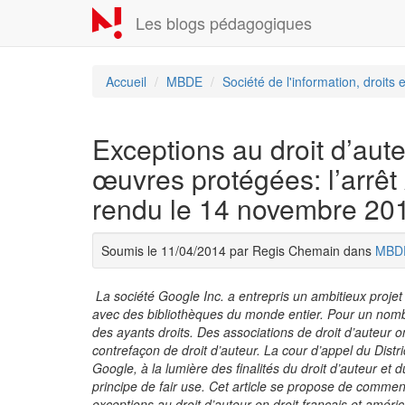
Aller
Les blogs pédagogiques
au
contenu
principal
Accueil
MBDE
Société de l'information, droits 
Exceptions au droit d’aut
œuvres protégées: l’arrêt
rendu le 14 novembre 20
Soumis le 11/04/2014 par Regis Chemain dans
MBD
La société Google Inc. a entrepris un ambitieux projet
avec des bibliothèques du monde entier. Pour un nomb
des ayants droits. Des associations de droit d’auteur o
contrefaçon de droit d’auteur. La cour d’appel du Dis
Google, à la lumière des finalités du droit d’auteur et
principe de fair use. Cet article se propose de commen
exceptions au droit d’auteur en droit français et améric