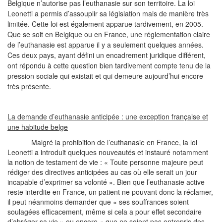
Belgique n’autorise pas l’euthanasie sur son territoire. La loi
Leonetti a permis d’assouplir sa législation mais de manière très
limitée. Cette loi est également apparue tardivement, en 2005.
Que se soit en Belgique ou en France, une réglementation claire
de l’euthanasie est apparue il y a seulement quelques années.
Ces deux pays, ayant défini un encadrement juridique différent,
ont répondu à cette question bien tardivement compte tenu de la
pression sociale qui existait et qui demeure aujourd’hui encore
très présente.
La demande d’euthanasie anticipée : une exception française et
une habitude belge
Malgré la prohibition de l’euthanasie en France, la loi
Leonetti a introduit quelques nouveautés et instauré notamment
la notion de testament de vie : « Toute personne majeure peut
rédiger des directives anticipées au cas où elle serait un jour
incapable d’exprimer sa volonté ». Bien que l’euthanasie active
reste interdite en France, un patient ne pouvant donc la réclamer,
il peut néanmoins demander que « ses souffrances soient
soulagées efficacement, même si cela a pour effet secondaire
d’abréger sa vie » ou encore « que ne soient pas entrepris des