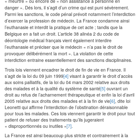
« meurtre » ou encore de « non assistance à personne en
danger ». Dés lors, il s’agit d’un crime qui est puni sévèrement.
Parmi les sanctions, le code pénal prévoit notamment l’interdiction
d’exercer la profession de médecin. La France condamne ainsi
l’euthanasie et interdit la pratique de cet acte ; tandis que la
Belgique en a fait un droit. L’article 38 alinéa 2 du code de
déontologie médical français vient également interdire
l’euthanasie et préciser que le médecin « n’a pas le droit de
provoquer délibérément la mort ». La violation de cette
interdiction entraine essentiellement des sanctions disciplinaires.
Trois lois viennent encadrer le droit de fin de vie en France. Il
s’agit de la loi du 09 juin 1999
[4]
visant à garantir le droit d’accès
aux soins palliatifs, de la loi du 04 mars 2002 relative aux droits
des malades et à la qualité du système de santé
[5]
ouvrant un
droit au refus de l’acharnement thérapeutique et enfin la loi d’avril
2005 relative aux droits des malades et à la fin de vie
[6]
, dite loi
Leonetti qui affirme l’interdiction de l’obstination déraisonnable
pour tous les malades. Ces lois viennent garantir le droit pour tout
patient de refuser des traitements qu’ils jugeraient
« disproportionnés ou inutiles »
[7]
.
La France est ainsi beaucoup plus stricte et contrairement à la