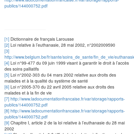
publics/144000752.pdf
[1]
Dictionnaire de français Larousse
[2]
Loi relative à l’euthanasie, 28 mai 2002, n°2002009590
[3]
http://www.belgium.be/fr/sante/soins_de_sante/fin_de_vie/euthanasi
[4]
Loi n°99-477 du 09 juin 1999 visant à garantir le droit à l’accès
des soins palliatifs
[5]
Loi n°2002-303 du 04 mars 2002 relative aux droits des
malades et à la qualité du système de santé
[6]
Loi n°2005-370 du 22 avril 2005 relative aux droits des
malades et à la fin de vie
[7]
http://www.ladocumentationfrancaise.fr/var/storage/rapports-
publics/144000752.pdf
[8]
http://www.ladocumentationfrancaise.fr/var/storage/rapports-
publics/144000752.pdf
[9]
Chapitre I, article 2 de la loi relative à l’euthanasie du 28 mai
2002
er