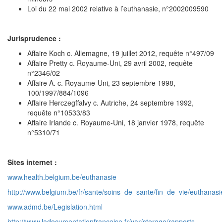
Loi du 22 mai 2002 relative à l’euthanasie, n°2002009590
Jurisprudence :
Affaire Koch c. Allemagne, 19 juillet 2012, requête n°497/09
Affaire Pretty c. Royaume-Uni, 29 avril 2002, requête
n°2346/02
Affaire A. c. Royaume-Uni, 23 septembre 1998,
100/1997/884/1096
Affaire Herczegffalvy c. Autriche, 24 septembre 1992,
requête n°10533/83
Affaire Irlande c. Royaume-Uni, 18 janvier 1978, requête
n°5310/71
Sites internet :
www.health.belgium.be/euthanasie
http://www.belgium.be/fr/sante/soins_de_sante/fin_de_vie/euthanasi
www.admd.be/Legislation.html
http://www.ladocumentationfrancaise.fr/var/storage/rapports-