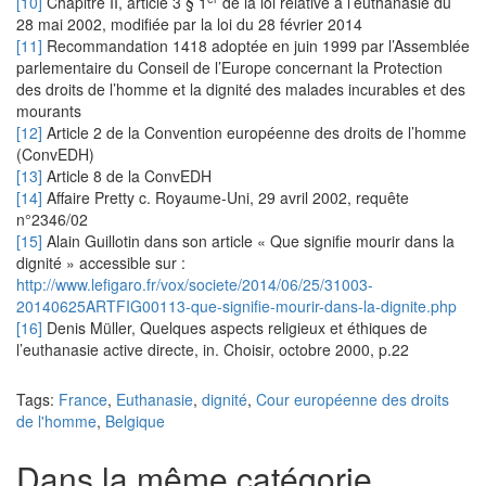
[10]
Chapitre II, article 3 § 1
de la loi relative à l’euthanasie du
28 mai 2002, modifiée par la loi du 28 février 2014
[11]
Recommandation 1418 adoptée en juin 1999 par l’Assemblée
parlementaire du Conseil de l’Europe concernant la Protection
des droits de l’homme et la dignité des malades incurables et des
mourants
[12]
Article 2 de la Convention européenne des droits de l’homme
(ConvEDH)
[13]
Article 8 de la ConvEDH
[14]
Affaire Pretty c. Royaume-Uni, 29 avril 2002, requête
n°2346/02
[15]
Alain Guillotin dans son article « Que signifie mourir dans la
dignité » accessible sur :
http://www.lefigaro.fr/vox/societe/2014/06/25/31003-
20140625ARTFIG00113-que-signifie-mourir-dans-la-dignite.php
[16]
Denis Müller, Quelques aspects religieux et éthiques de
l’euthanasie active directe, in. Choisir, octobre 2000, p.22
Tags:
France
,
Euthanasie
,
dignité
,
Cour européenne des droits
de l'homme
,
Belgique
Dans la même catégorie