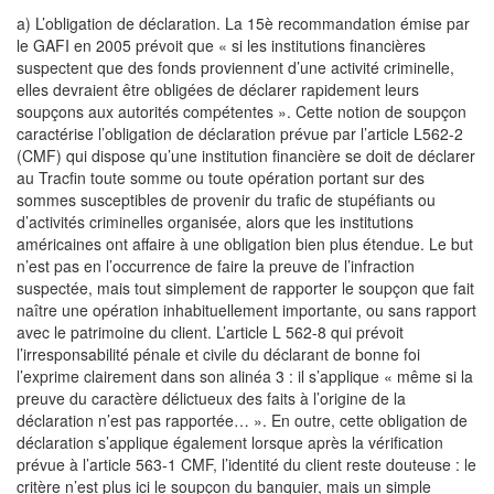
a) L’obligation de déclaration. La 15è recommandation émise par
le GAFI en 2005 prévoit que « si les institutions financières
suspectent que des fonds proviennent d’une activité criminelle,
elles devraient être obligées de déclarer rapidement leurs
soupçons aux autorités compétentes ». Cette notion de soupçon
caractérise l’obligation de déclaration prévue par l’article L562-2
(CMF) qui dispose qu’une institution financière se doit de déclarer
au Tracfin toute somme ou toute opération portant sur des
sommes susceptibles de provenir du trafic de stupéfiants ou
d’activités criminelles organisée, alors que les institutions
américaines ont affaire à une obligation bien plus étendue. Le but
n’est pas en l’occurrence de faire la preuve de l’infraction
suspectée, mais tout simplement de rapporter le soupçon que fait
naître une opération inhabituellement importante, ou sans rapport
avec le patrimoine du client. L’article L 562-8 qui prévoit
l’irresponsabilité pénale et civile du déclarant de bonne foi
l’exprime clairement dans son alinéa 3 : il s’applique « même si la
preuve du caractère délictueux des faits à l’origine de la
déclaration n’est pas rapportée… ». En outre, cette obligation de
déclaration s’applique également lorsque après la vérification
prévue à l’article 563-1 CMF, l’identité du client reste douteuse : le
critère n’est plus ici le soupçon du banquier, mais un simple