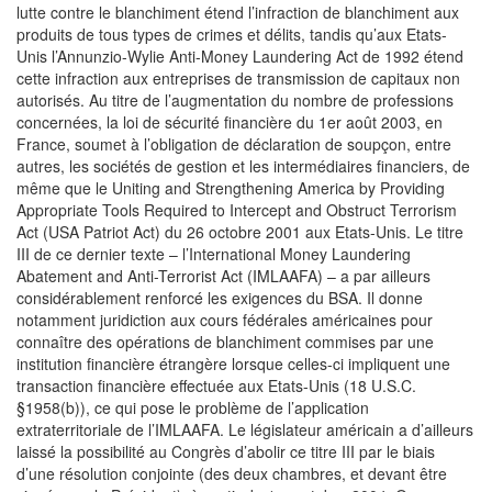
lutte contre le blanchiment étend l’infraction de blanchiment aux
produits de tous types de crimes et délits, tandis qu’aux Etats-
Unis l’Annunzio-Wylie Anti-Money Laundering Act de 1992 étend
cette infraction aux entreprises de transmission de capitaux non
autorisés. Au titre de l’augmentation du nombre de professions
concernées, la loi de sécurité financière du 1er août 2003, en
France, soumet à l’obligation de déclaration de soupçon, entre
autres, les sociétés de gestion et les intermédiaires financiers, de
même que le Uniting and Strengthening America by Providing
Appropriate Tools Required to Intercept and Obstruct Terrorism
Act (USA Patriot Act) du 26 octobre 2001 aux Etats-Unis. Le titre
III de ce dernier texte – l’International Money Laundering
Abatement and Anti-Terrorist Act (IMLAAFA) – a par ailleurs
considérablement renforcé les exigences du BSA. Il donne
notamment juridiction aux cours fédérales américaines pour
connaître des opérations de blanchiment commises par une
institution financière étrangère lorsque celles-ci impliquent une
transaction financière effectuée aux Etats-Unis (18 U.S.C.
§1958(b)), ce qui pose le problème de l’application
extraterritoriale de l’IMLAAFA. Le législateur américain a d’ailleurs
laissé la possibilité au Congrès d’abolir ce titre III par le biais
d’une résolution conjointe (des deux chambres, et devant être