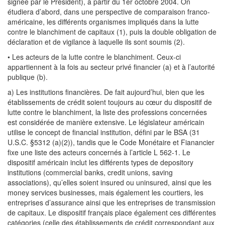
signée par le Président), à partir du 1er octobre 2004. On
étudiera d’abord, dans une perspective de comparaison franco-
américaine, les différents organismes impliqués dans la lutte
contre le blanchiment de capitaux (1), puis la double obligation de
déclaration et de vigilance à laquelle ils sont soumis (2).
• Les acteurs de la lutte contre le blanchiment. Ceux-ci
appartiennent à la fois au secteur privé financier (a) et à l’autorité
publique (b).
a) Les institutions financières. De fait aujourd’hui, bien que les
établissements de crédit soient toujours au cœur du dispositif de
lutte contre le blanchiment, la liste des professions concernées
est considérée de manière extensive. Le législateur américain
utilise le concept de financial institution, défini par le BSA (31
U.S.C. §5312 (a)(2)), tandis que le Code Monétaire et Fianancier
fixe une liste des acteurs concernés à l’article L 562-1. Le
dispositif américain inclut les différents types de depository
institutions (commercial banks, credit unions, saving
associations), qu’elles soient insured ou uninsured, ainsi que les
money services businesses, mais également les courtiers, les
entreprises d’assurance ainsi que les entreprises de transmission
de capitaux. Le dispositif français place également ces différentes
catégories (celle des établissements de crédit correspondant aux