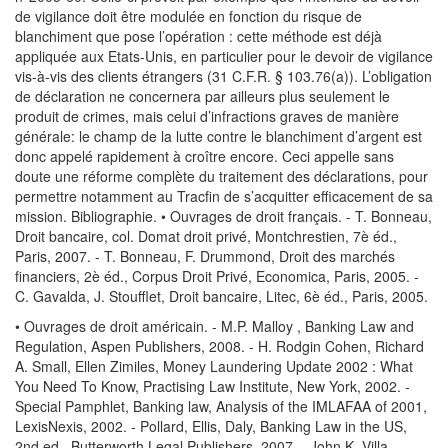
de vigilance doit être modulée en fonction du risque de
blanchiment que pose l’opération : cette méthode est déjà
appliquée aux Etats-Unis, en particulier pour le devoir de vigilance
vis-à-vis des clients étrangers (31 C.F.R. § 103.76(a)). L’obligation
de déclaration ne concernera par ailleurs plus seulement le
produit de crimes, mais celui d’infractions graves de manière
générale: le champ de la lutte contre le blanchiment d’argent est
donc appelé rapidement à croître encore. Ceci appelle sans
doute une réforme complète du traitement des déclarations, pour
permettre notamment au Tracfin de s’acquitter efficacement de sa
mission. Bibliographie. • Ouvrages de droit français. - T. Bonneau,
Droit bancaire, col. Domat droit privé, Montchrestien, 7è éd.,
Paris, 2007. - T. Bonneau, F. Drummond, Droit des marchés
financiers, 2è éd., Corpus Droit Privé, Economica, Paris, 2005. -
C. Gavalda, J. Stoufflet, Droit bancaire, Litec, 6è éd., Paris, 2005.
• Ouvrages de droit américain. - M.P. Malloy , Banking Law and
Regulation, Aspen Publishers, 2008. - H. Rodgin Cohen, Richard
A. Small, Ellen Zimiles, Money Laundering Update 2002 : What
You Need To Know, Practising Law Institute, New York, 2002. -
Special Pamphlet, Banking law, Analysis of the IMLAFAA of 2001,
LexisNexis, 2002. - Pollard, Ellis, Daly, Banking Law in the US,
2nd ed., Butterworth Legal Publishers, 2007. - John K. Villa,