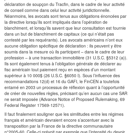
déclaration de soupçon du Tracfin, dans le cadre de leur activité
de conseil comme dans celui leur activité juridictionnelle.
Néanmoins, les avocats sont tenus aux obligations énoncées par
la directive lorsqu’ils sont impliqués dans l’opération de
blanchiment, et lorsqu’ils savent que leur consultation est fournie
dans un but de blanchiment de capitaux (ce qui n’était pas
contesté par les requérants). Les avocats américains n’ont eux
aucune obligation spécifique de déclaration : ils peuvent y être
soumis dans la mesure où ils participent – dans le cadre de leur
profession – à une transaction immobilière (31 U.S.C. §5312 (a)).
Ils sont également tenus à l’obligation générale de déclarer au
fisc américain tout paiement reçu en espèces d’un montant
supérieur à 10 000$ (26 U.S.C. §6050 I). Sous l’influence des
recommandations 12(d) et 16 du GAFI, le FinCEN a toutefois
entamé en 2003 un processus de réflexion quant à l’opportunité
de créer de nouvelles règles, précisant qu’en aucun cas une SAR
ne serait imposée (Advance Notice of Proposed Rulemaking, 69
Federal Register 17569-12571).
Il faut finalement souligner que les similitudes entre les régimes
français et américain devraient encore s’accentuer avec la
transposition par la France de la directive communautaire
n°2005-60. Celle-ci prévoit par exemple que l’intensité du devoir