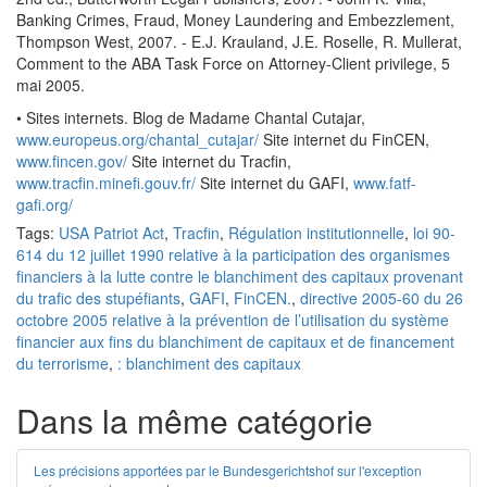
Banking Crimes, Fraud, Money Laundering and Embezzlement,
Thompson West, 2007. - E.J. Krauland, J.E. Roselle, R. Mullerat,
Comment to the ABA Task Force on Attorney-Client privilege, 5
mai 2005.
• Sites internets. Blog de Madame Chantal Cutajar,
www.europeus.org/chantal_cutajar/
Site internet du FinCEN,
www.fincen.gov/
Site internet du Tracfin,
www.tracfin.minefi.gouv.fr/
Site internet du GAFI,
www.fatf-
gafi.org/
Tags:
USA Patriot Act
,
Tracfin
,
Régulation institutionnelle
,
loi 90-
614 du 12 juillet 1990 relative à la participation des organismes
financiers à la lutte contre le blanchiment des capitaux provenant
du trafic des stupéfiants
,
GAFI
,
FinCEN.
,
directive 2005-60 du 26
octobre 2005 relative à la prévention de l’utilisation du système
financier aux fins du blanchiment de capitaux et de financement
du terrorisme
,
: blanchiment des capitaux
Dans la même catégorie
Les précisions apportées par le Bundesgerichtshof sur l'exception