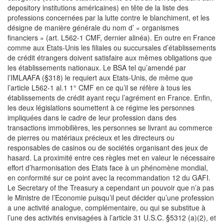
depository institutions américaines) en tête de la liste des
professions concernées par la lutte contre le blanchiment, et les
désigne de manière générale du nom d’ « organismes
financiers » (art. L562-1 CMF, dernier alinéa). En outre en France
comme aux Etats-Unis les filiales ou succursales d’établissements
de crédit étrangers doivent satisfaire aux mêmes obligations que
les établissements nationaux. Le BSA tel qu’amendé par
l’IMLAAFA (§318) le requiert aux Etats-Unis, de même que
l’article L562-1 al.1 1° CMF en ce qu’il se réfère à tous les
établissements de crédit ayant reçu l’agrément en France. Enfin,
les deux législations soumettent à ce régime les personnes
impliquées dans le cadre de leur profession dans des
transactions immobilières, les personnes se livrant au commerce
de pierres ou matériaux précieux et les directeurs ou
responsables de casinos ou de sociétés organisant des jeux de
hasard. La proximité entre ces règles met en valeur le nécessaire
effort d’harmonisation des Etats face à un phénomène mondial,
en conformité sur ce point avec la recommandation 12 du GAFI.
Le Secretary of the Treasury a cependant un pouvoir que n’a pas
le Ministre de l’Economie puisqu’il peut décider qu’une profession
a une activité analogue, complémentaire, ou qui se substitue à
l’une des activités envisagées à l’article 31 U.S.C. §5312 (a)(2), et