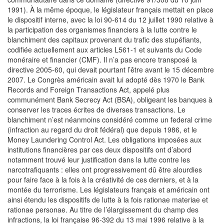
1991). À la même époque, le législateur français mettait en place
le dispositif interne, avec la loi 90-614 du 12 juillet 1990 relative à
la participation des organismes financiers à la lutte contre le
blanchiment des capitaux provenant du trafic des stupéfiants,
codifiée actuellement aux articles L561-1 et suivants du Code
monéraire et financier (CMF). Il n’a pas encore transposé la
directive 2005-60, qui devait pourtant l’être avant le 15 décembre
2007. Le Congrès américain avait lui adopté dès 1970 le Bank
Records and Foreign Transactions Act, appelé plus
communément Bank Secrecy Act (BSA), obligeant les banques à
conserver les traces écrites de diverses transactions. Le
blanchiment n’est néanmoins considéré comme un federal crime
(infraction au regard du droit fédéral) que depuis 1986, et le
Money Laundering Control Act. Les obligations imposées aux
institutions financières par ces deux dispositifs ont d’abord
notamment trouvé leur justification dans la lutte contre les
narcotrafiquants : elles ont progressivement dû être alourdies
pour faire face à la fois à la créativité de ces derniers, et à la
montée du terrorisme. Les législateurs français et américain ont
ainsi étendu les dispositifs de lutte à la fois rationae materiae et
rationae personae. Au titre de l’élargissement du champ des
infractions, la loi française 96-392 du 13 mai 1996 relative à la