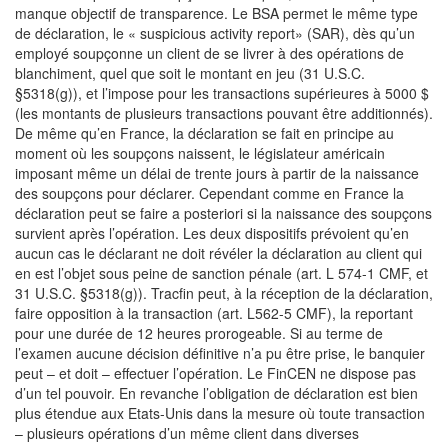
manque objectif de transparence. Le BSA permet le même type
de déclaration, le « suspicious activity report» (SAR), dès qu’un
employé soupçonne un client de se livrer à des opérations de
blanchiment, quel que soit le montant en jeu (31 U.S.C.
§5318(g)), et l’impose pour les transactions supérieures à 5000 $
(les montants de plusieurs transactions pouvant être additionnés).
De même qu’en France, la déclaration se fait en principe au
moment où les soupçons naissent, le législateur américain
imposant même un délai de trente jours à partir de la naissance
des soupçons pour déclarer. Cependant comme en France la
déclaration peut se faire a posteriori si la naissance des soupçons
survient après l’opération. Les deux dispositifs prévoient qu’en
aucun cas le déclarant ne doit révéler la déclaration au client qui
en est l’objet sous peine de sanction pénale (art. L 574-1 CMF, et
31 U.S.C. §5318(g)). Tracfin peut, à la réception de la déclaration,
faire opposition à la transaction (art. L562-5 CMF), la reportant
pour une durée de 12 heures prorogeable. Si au terme de
l’examen aucune décision définitive n’a pu être prise, le banquier
peut – et doit – effectuer l’opération. Le FinCEN ne dispose pas
d’un tel pouvoir. En revanche l’obligation de déclaration est bien
plus étendue aux Etats-Unis dans la mesure où toute transaction
– plusieurs opérations d’un même client dans diverses