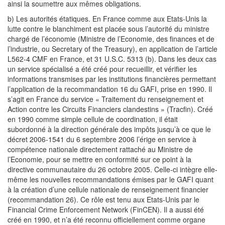
ainsi la soumettre aux mêmes obligations.
b) Les autorités étatiques. En France comme aux Etats-Unis la
lutte contre le blanchiment est placée sous l’autorité du ministre
chargé de l’économie (Ministre de l’Economie, des finances et de
l’industrie, ou Secretary of the Treasury), en application de l’article
L562-4 CMF en France, et 31 U.S.C. 5313 (b). Dans les deux cas
un service spécialisé a été créé pour recueillir, et vérifier les
informations transmises par les institutions financières permettant
l’application de la recommandation 16 du GAFI, prise en 1990. Il
s’agit en France du service « Traitement du renseignement et
Action contre les Circuits Financiers clandestins » (Tracfin). Créé
en 1990 comme simple cellule de coordination, il était
subordonné à la direction générale des impôts jusqu’à ce que le
décret 2006-1541 du 6 septembre 2006 l’érige en service à
compétence nationale directement rattaché au Ministre de
l’Economie, pour se mettre en conformité sur ce point à la
directive communautaire du 26 octobre 2005. Celle-ci intègre elle-
même les nouvelles recommandations émises par le GAFI quant
à la création d’une cellule nationale de renseignement financier
(recommandation 26). Ce rôle est tenu aux Etats-Unis par le
Financial Crime Enforcement Network (FinCEN). Il a aussi été
créé en 1990, et n’a été reconnu officiellement comme organe