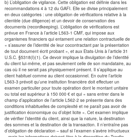
b) L’obligation de vigilance. Cette obligation est définie dans les
recommandations 4 à 12 du GAFI. Elle se divise principalement
en deux catégories : une obligation de vérifications relative à la
clientèle (due diligence) et un devoir de conservation des
documents (recordkeeping). L’obligation de vérifications est
prévue en France à l’article L563-1 CMF, qui impose aux
organismes financiers qui entament une relation contractuelle de
« s’assurer de l’identité de leur cocontractant par la présentation
de tout document écrit probant », et aux Etats-Unis à l’article 31
U.S.C. §5318(I)(1). Ce devoir implique la divulgation de l’identité
du client lui-même, et pas seulement celle de son mandataire, au
cas où il ne serait pas physiquement présent. Il s’applique au
client habituel comme au client occasionnel. En outre l’article
L563-3 prévoit qu’une institution financière doit effectuer un
examen particulier pour toute opération dont le montant unitaire
ou total est supérieur à 150 000 € et qui « sans entrer dans le
champ d’application de l’article L562-2 se présente dans des
conditions inhabituelles de complexité et ne paraît pas avoir de
justification économique ou d’objet licite ». Cet examen implique
de vérifier l’identité du client, ainsi que la nature, la destination
des sommes et la destination de la transaction. Il n’entraîne pas
d’obligation de déclaration – sauf si l’examen s’avère infructueux
– mais les informations doivent être à la disposition du Tracfin