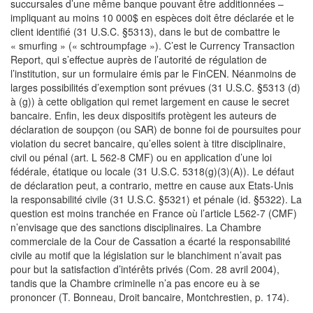
succursales d’une même banque pouvant être additionnées –
impliquant au moins 10 000$ en espèces doit être déclarée et le
client identifié (31 U.S.C. §5313), dans le but de combattre le
« smurfing » (« schtroumpfage »). C’est le Currency Transaction
Report, qui s’effectue auprès de l’autorité de régulation de
l’institution, sur un formulaire émis par le FinCEN. Néanmoins de
larges possibilités d’exemption sont prévues (31 U.S.C. §5313 (d)
à (g)) à cette obligation qui remet largement en cause le secret
bancaire. Enfin, les deux dispositifs protègent les auteurs de
déclaration de soupçon (ou SAR) de bonne foi de poursuites pour
violation du secret bancaire, qu’elles soient à titre disciplinaire,
civil ou pénal (art. L 562-8 CMF) ou en application d’une loi
fédérale, étatique ou locale (31 U.S.C. 5318(g)(3)(A)). Le défaut
de déclaration peut, a contrario, mettre en cause aux Etats-Unis
la responsabilité civile (31 U.S.C. §5321) et pénale (id. §5322). La
question est moins tranchée en France où l’article L562-7 (CMF)
n’envisage que des sanctions disciplinaires. La Chambre
commerciale de la Cour de Cassation a écarté la responsabilité
civile au motif que la législation sur le blanchiment n’avait pas
pour but la satisfaction d’intérêts privés (Com. 28 avril 2004),
tandis que la Chambre criminelle n’a pas encore eu à se
prononcer (T. Bonneau, Droit bancaire, Montchrestien, p. 174).