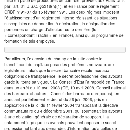
mise en place de procédures de contrôle, prévues aux Etats-Unis
par l’art. 31 U.S.C. §5318(h)(1), et en France par le règlement
CRBF n°91-07 du 15 février 1991. Les deux régimes imposent
l’établissement d’un règlement interne régissant les situations
susceptibles de donner lieu à déclaration, la désignation des
personnes en charge d’effectuer cette dernière (le
« correspondant Tracfin » en France), ainsi qu’un programme de
formation de tels employés.
Par ailleurs, l’extension du champ de la lutte contre le
blanchiment de capitaux pose des problèmes nouveaux aux
législateurs : alors que le secret bancaire recule face aux
obligations de transparence, le secret professionnel des avocats
garde lui toute sa vigueur. Le Conseil d’Etat l’a rappelé en France
dans un arrêt du 10 avril 2008 (CE, 10 avril 2008, Conseil national
des barreaux et autres – Conseil des barreaux européens), en
annulant partiellement le décret du 26 juin 2006, pris en
application de la loi du 11 février 2004 transposant la directive
communautaire du 4 décembre 2001, qui soumettait les avocats
à une obligation générale de déclaration de soupçon. Il a
notamment jugé que les avocats pouvaient opposer le secret
professionnel tant aux demandes d’information qu’à celles de