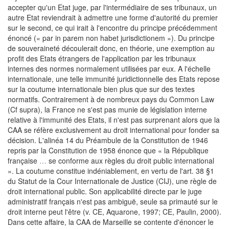
accepter qu'un Etat juge, par l'intermédiaire de ses tribunaux, un
autre Etat reviendrait à admettre une forme d'autorité du premier
sur le second, ce qui irait à l'encontre du principe précédemment
énoncé (« par in parem non habet jurisdictionem »). Du principe
de souveraineté découlerait donc, en théorie, une exemption au
profit des Etats étrangers de l'application par les tribunaux
internes des normes normalement utilisées par eux. A l'échelle
internationale, une telle immunité juridictionnelle des Etats repose
sur la coutume internationale bien plus que sur des textes
normatifs. Contrairement à de nombreux pays du Common Law
(Cf supra), la France ne s'est pas munie de législation interne
relative à l'immunité des Etats, il n'est pas surprenant alors que la
CAA se réfère exclusivement au droit international pour fonder sa
décision. L'alinéa 14 du Préambule de la Constitution de 1946
repris par la Constitution de 1958 énonce que « la République
française
…
se conforme aux règles du droit public international
». La coutume constitue indéniablement, en vertu de l'art. 38 §1
du Statut de la Cour Internationale de Justice (CIJ), une règle de
droit international public. Son applicabilité directe par le juge
administratif français n'est pas ambiguë, seule sa primauté sur le
droit interne peut l'être (v. CE, Aquarone, 1997; CE, Paulin, 2000).
Dans cette affaire, la CAA de Marseille se contente d'énoncer le