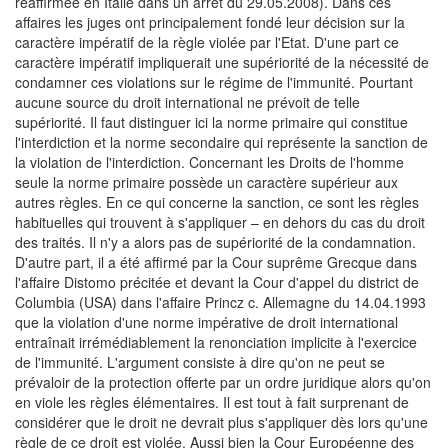
réaffirmée en Italie dans un arrêt du 29.05.2008). Dans ces
affaires les juges ont principalement fondé leur décision sur la
caractère impératif de la règle violée par l'Etat. D'une part ce
caractère impératif impliquerait une supériorité de la nécessité de
condamner ces violations sur le régime de l'immunité. Pourtant
aucune source du droit international ne prévoit de telle
supériorité. Il faut distinguer ici la norme primaire qui constitue
l'interdiction et la norme secondaire qui représente la sanction de
la violation de l'interdiction. Concernant les Droits de l'homme
seule la norme primaire possède un caractère supérieur aux
autres règles. En ce qui concerne la sanction, ce sont les règles
habituelles qui trouvent à s'appliquer – en dehors du cas du droit
des traités. Il n'y a alors pas de supériorité de la condamnation.
D'autre part, il a été affirmé par la Cour suprême Grecque dans
l'affaire Distomo précitée et devant la Cour d'appel du district de
Columbia (USA) dans l'affaire Princz c. Allemagne du 14.04.1993
que la violation d'une norme impérative de droit international
entraînait irrémédiablement la renonciation implicite à l'exercice
de l'immunité. L'argument consiste à dire qu'on ne peut se
prévaloir de la protection offerte par un ordre juridique alors qu'on
en viole les règles élémentaires. Il est tout à fait surprenant de
considérer que le droit ne devrait plus s'appliquer dès lors qu'une
règle de ce droit est violée. Aussi bien la Cour Européenne des