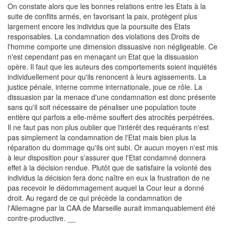
On constate alors que les bonnes relations entre les Etats à la
suite de conflits armés, en favorisant la paix, protègent plus
largement encore les individus que la poursuite des Etats
responsables. La condamnation des violations des Droits de
l'homme comporte une dimension dissuasive non négligeable. Ce
n'est cependant pas en menaçant un Etat que la dissuasion
opère. Il faut que les auteurs des comportements soient inquiétés
individuellement pour qu'ils renoncent à leurs agissements. La
justice pénale, interne comme internationale, joue ce rôle. La
dissuasion par la menace d'une condamnation est donc présente
sans qu'il soit nécessaire de pénaliser une population toute
entière qui parfois a elle-même souffert des atrocités perpétrées.
Il ne faut pas non plus oublier que l'intérêt des requérants n'est
pas simplement la condamnation de l'Etat mais bien plus la
réparation du dommage qu'ils ont subi. Or aucun moyen n'est mis
à leur disposition pour s'assurer que l'Etat condamné donnera
effet à la décision rendue. Plutôt que de satisfaire la volonté des
individus la décision fera donc naître en eux la frustration de ne
pas recevoir le dédommagement auquel la Cour leur a donné
droit. Au regard de ce qui précède la condamnation de
l'Allemagne par la CAA de Marseille aurait immanquablement été
contre-productive.
__