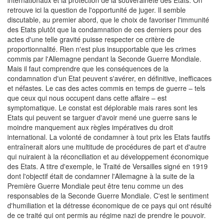
internationaux et la protection de la souveraineté des Etats. On
retrouve ici la question de l'opportunité de juger. Il semble
discutable, au premier abord, que le choix de favoriser l'immunité
des Etats plutôt que la condamnation de ces derniers pour des
actes d'une telle gravité puisse respecter ce critère de
proportionnalité. Rien n'est plus insupportable que les crimes
commis par l'Allemagne pendant la Seconde Guerre Mondiale.
Mais il faut comprendre que les conséquences de la
condamnation d'un Etat peuvent s'avérer, en définitive, inefficaces
et néfastes. Le cas des actes commis en temps de guerre – tels
que ceux qui nous occupent dans cette affaire – est
symptomatique. Le constat est déplorable mais rares sont les
Etats qui peuvent se targuer d'avoir mené une guerre sans le
moindre manquement aux règles impératives du droit
international. La volonté de condamner à tout prix les Etats fautifs
entraînerait alors une multitude de procédures de part et d'autre
qui nuiraient à la réconciliation et au développement économique
des Etats. A titre d'exemple, le Traité de Versailles signé en 1919
dont l'objectif était de condamner l'Allemagne à la suite de la
Première Guerre Mondiale peut être tenu comme un des
responsables de la Seconde Guerre Mondiale. C'est le sentiment
d'humiliation et la détresse économique de ce pays qui ont résulté
de ce traité qui ont permis au régime nazi de prendre le pouvoir.