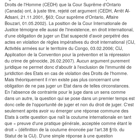
Droits de l'Homme (CEDH) que la Cour Suprême d'Ontario
(Canada) ont, à juste titre, rejeté cet argument (CEDH, Arrêt Al-
Adsani, 21.11.2001, §63; Cour suprême d'Ontario, Affaire
Bouzari, 01.05.2002). La position de la Cour Internationale de
Justice témoigne elle aussi de l'inexistence, en droit international,
d'une obligation de juger un Etat suspecté d'avoir perpétré des
actes en violation de règles impératives du droit international (CIJ,
Activités armées sur le territoire du Congo, 03.02.2006; CIJ,
Application de la Convention pour la prévention et la répression
du crime de génocide, 26.02.2007). Aucun argument purement
juridique ne permet donc d'aboutir à l'exclusion de l'immunité de
juridiction des Etats en cas de violation des Droits de l'homme.
Mais théoriquement il n'en existe pas plus concernant une
obligation de ne pas juger un Etat dans de telles circonstances.
En l'absence de contrainte pour le juge dans un sens comme
dans un autre, la question qui se pose dans un premier temps est
donc celle de l'opportunité de juger et non du droit de juger. C'est
seulement après avoir vu émerger une réponse commune des
Etats à cette question que naît la coutume internationale en tant
que « preuve d'une pratique générale, acceptée comme étant le
droit » (définition de la coutume énoncée par l'art.38 §1b. du
Statut de la CIJ). D'une simple réponse à une question