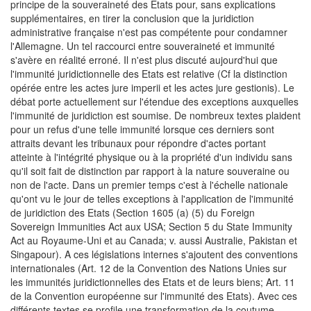
principe de la souveraineté des Etats pour, sans explications
supplémentaires, en tirer la conclusion que la juridiction
administrative française n'est pas compétente pour condamner
l'Allemagne. Un tel raccourci entre souveraineté et immunité
s'avère en réalité erroné. Il n'est plus discuté aujourd'hui que
l'immunité juridictionnelle des Etats est relative (Cf la distinction
opérée entre les actes jure imperii et les actes jure gestionis). Le
débat porte actuellement sur l'étendue des exceptions auxquelles
l'immunité de juridiction est soumise. De nombreux textes plaident
pour un refus d'une telle immunité lorsque ces derniers sont
attraits devant les tribunaux pour répondre d'actes portant
atteinte à l'intégrité physique ou à la propriété d'un individu sans
qu'il soit fait de distinction par rapport à la nature souveraine ou
non de l'acte. Dans un premier temps c'est à l'échelle nationale
qu'ont vu le jour de telles exceptions à l'application de l'immunité
de juridiction des Etats (Section 1605 (a) (5) du Foreign
Sovereign Immunities Act aux USA; Section 5 du State Immunity
Act au Royaume-Uni et au Canada; v. aussi Australie, Pakistan et
Singapour). A ces législations internes s'ajoutent des conventions
internationales (Art. 12 de la Convention des Nations Unies sur
les immunités juridictionnelles des Etats et de leurs biens; Art. 11
de la Convention européenne sur l'immunité des Etats). Avec ces
différents textes se profile une transformation de la coutume