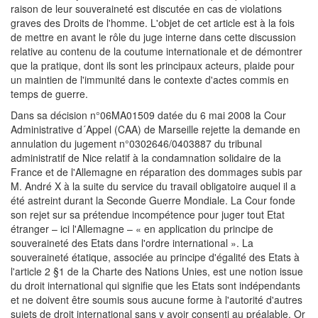
raison de leur souveraineté est discutée en cas de violations
graves des Droits de l'homme. L'objet de cet article est à la fois
de mettre en avant le rôle du juge interne dans cette discussion
relative au contenu de la coutume internationale et de démontrer
que la pratique, dont ils sont les principaux acteurs, plaide pour
un maintien de l'immunité dans le contexte d'actes commis en
temps de guerre.
Dans sa décision n°06MA01509 datée du 6 mai 2008 la Cour
Administrative d´Appel (CAA) de Marseille rejette la demande en
annulation du jugement n°0302646/0403887 du tribunal
administratif de Nice relatif à la condamnation solidaire de la
France et de l'Allemagne en réparation des dommages subis par
M. André X à la suite du service du travail obligatoire auquel il a
été astreint durant la Seconde Guerre Mondiale. La Cour fonde
son rejet sur sa prétendue incompétence pour juger tout Etat
étranger – ici l'Allemagne – « en application du principe de
souveraineté des Etats dans l'ordre international ». La
souveraineté étatique, associée au principe d'égalité des Etats à
l'article 2 §1 de la Charte des Nations Unies, est une notion issue
du droit international qui signifie que les Etats sont indépendants
et ne doivent être soumis sous aucune forme à l'autorité d'autres
sujets de droit international sans y avoir consenti au préalable. Or