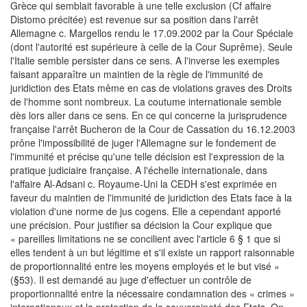
Grèce qui semblait favorable à une telle exclusion (Cf affaire
Distomo précitée) est revenue sur sa position dans l'arrêt
Allemagne c. Margellos rendu le 17.09.2002 par la Cour Spéciale
(dont l'autorité est supérieure à celle de la Cour Suprême). Seule
l'Italie semble persister dans ce sens. A l'inverse les exemples
faisant apparaître un maintien de la règle de l'immunité de
juridiction des Etats même en cas de violations graves des Droits
de l'homme sont nombreux. La coutume internationale semble
dès lors aller dans ce sens. En ce qui concerne la jurisprudence
française l'arrêt Bucheron de la Cour de Cassation du 16.12.2003
prône l'impossibilité de juger l'Allemagne sur le fondement de
l'immunité et précise qu'une telle décision est l'expression de la
pratique judiciaire française. A l'échelle internationale, dans
l'affaire Al-Adsani c. Royaume-Uni la CEDH s'est exprimée en
faveur du maintien de l'immunité de juridiction des Etats face à la
violation d'une norme de jus cogens. Elle a cependant apporté
une précision. Pour justifier sa décision la Cour explique que
« pareilles limitations ne se concilient avec l'article 6 § 1 que si
elles tendent à un but légitime et s'il existe un rapport raisonnable
de proportionnalité entre les moyens employés et le but visé »
(§53). Il est demandé au juge d'effectuer un contrôle de
proportionnalité entre la nécessaire condamnation des « crimes »