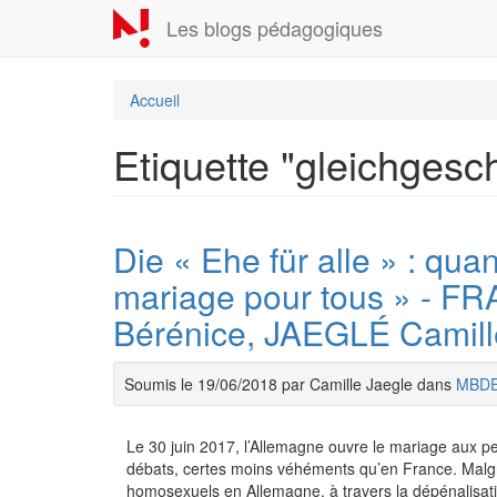
Aller
Les blogs pédagogiques
au
contenu
principal
Accueil
Etiquette "gleichgesc
Die « Ehe für alle » : qua
mariage pour tous » - 
Bérénice, JAEGLÉ Camil
Soumis le 19/06/2018 par Camille Jaegle dans
MBD
Le 30 juin 2017, l’Allemagne ouvre le mariage aux
débats, certes moins véhéments qu’en France. Malgr
homosexuels en Allemagne, à travers la dépénalisatio