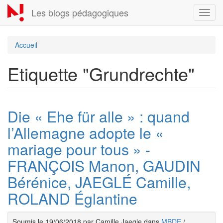
Aller
Les blogs pédagogiques
Toggl
au
navig
contenu
principal
Accueil
Etiquette "Grundrechte"
Die « Ehe für alle » : quand
l’Allemagne adopte le «
mariage pour tous » -
FRANÇOIS Manon, GAUDIN
Bérénice, JAEGLÉ Camille,
ROLAND Églantine
Soumis le 19/06/2018 par Camille Jaegle dans
MBDE
/