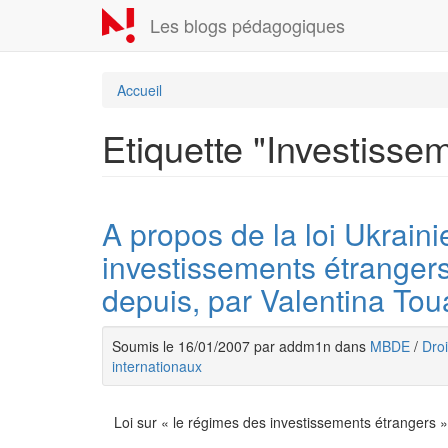
Aller
Les blogs pédagogiques
au
contenu
principal
Accueil
Etiquette "Investisse
A propos de la loi Ukraini
investissements étranger
depuis, par Valentina To
Soumis le 16/01/2007 par addm1n dans
MBDE
/
Droi
internationaux
Loi sur « le régimes des investissements étrangers