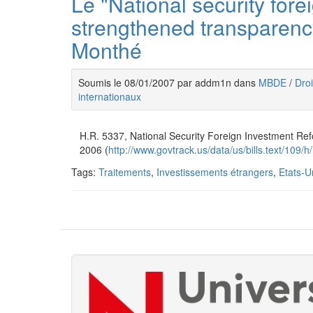
Le "National security for
strengthened transparenc
Monthé
Soumis le 08/01/2007 par addm1n dans
MBDE
/
Droi
internationaux
H.R. 5337, National Security Foreign Investment Re
2006 (
http://www.govtrack.us/data/us/bills.text/109/
Tags:
Traitements
,
Investissements étrangers
,
Etats-U