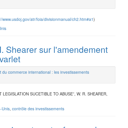
://www.usdoj.gov/atr/foia/divisionmanual/ch2.htm#a1
)
Unis
 M. Shearer sur l'amendement
varlet
t du commerce international : les investissements
LEGISLATION SUCETIBLE TO ABUSE”, W. R. SHEARER,
s-Unis
,
contrôle des investissements