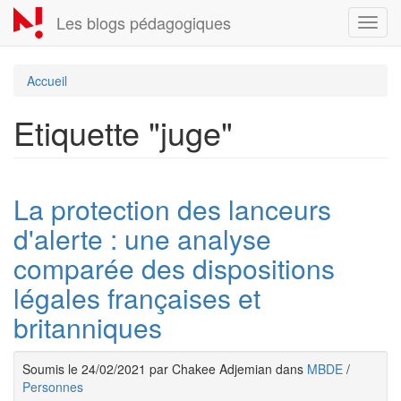
Aller
Les blogs pédagogiques
Toggl
au
navig
contenu
principal
Accueil
Etiquette "juge"
La protection des lanceurs
d'alerte : une analyse
comparée des dispositions
légales françaises et
britanniques
Soumis le 24/02/2021 par Chakee Adjemian dans
MBDE
/
Personnes