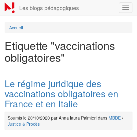
Aller
Les blogs pédagogiques
Toggl
au
navig
contenu
principal
Accueil
Etiquette "vaccinations
obligatoires"
Le régime juridique des
vaccinations obligatoires en
France et en Italie
Soumis le 20/10/2020 par Anna laura Palmieri dans
MBDE
/
Justice & Procès