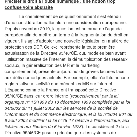
Préciser le droit à l’oubli numérique : une notion trop
confuse voire abstraite
Le cheminement de ce questionnement s’est étendu
d’une considération nationale à une considération européenne.
Depuis novembre 2010, la question est au cœur de l’agenda
européen afin de mettre un terme à la fragmentation du droit en
vigueur. Il s’agit d’adopter une nouvelle législation en matière de
protection des DCP. Celle-ci représente la toute première
actualisation de la Directive 95/46/CE, qui, modelée bien avant
l’utilisation massive de l’internet, la démultiplication des réseaux
sociaux, la généralisation des MR et le marketing
comportemental, présente aujourd’hui de graves lacunes face
aux défis numériques actuels. Par exemple, elle n’édicte aucune
règle relative à l’activité que mènent les MR sur internet.
L’Espagne comme la France ont transposé cette Directive
95/46/CE dans leur ordre interne (
respectivement par la loi
organique n° 15/1999 du 13 décembre 1999 complétée par la loi
34/2002 du 11 juillet 2002 sur les services de la société de
l’information et du commerce électronique, et la loi n°2004-801 du
6 août 2004 modifiant la loi n°78-17 relative à l'informatique, aux
fichiers et aux libertés du 6 janvier 1978
). Le considérant 2 de la
Directive 95/46/CE pose le principe que «les systèmes de