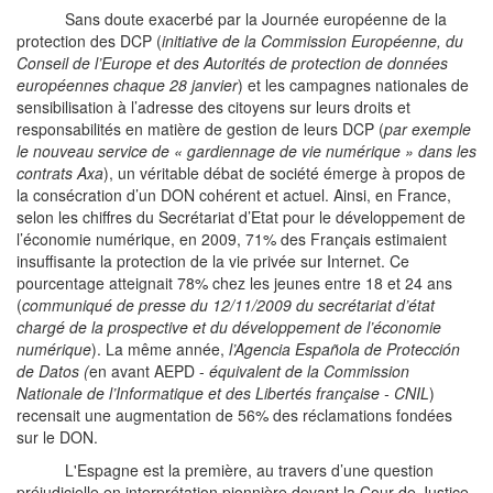
Sans doute exacerbé par la Journée européenne de la
protection des DCP (
initiative de la Commission Européenne, du
Conseil de l’Europe et des Autorités de protection de données
européennes chaque 28 janvier
) et les campagnes nationales de
sensibilisation à l’adresse des citoyens sur leurs droits et
responsabilités en matière de gestion de leurs DCP (
par exemple
le nouveau
service de « gardiennage de vie numérique » dans les
contrats Axa
), un véritable débat de société émerge à propos de
la consécration d’un DON cohérent et actuel. Ainsi, en France,
selon les chiffres du Secrétariat d’Etat pour le développement de
l’économie numérique, en 2009, 71% des Français estimaient
insuffisante la protection de la vie privée sur Internet. Ce
pourcentage atteignait 78% chez les jeunes entre 18 et 24 ans
(
communiqué de presse du 12/11/2009 du secrétariat d’état
chargé de la prospective et du développement de l’économie
numérique
). La même année,
l’Agencia Española de Protecci
ó
n
de Datos
(
en avant AEPD -
équivalent de la Commission
Nationale de l’Informatique et des Libertés française - CNIL
)
recensait une augmentation de 56% des réclamations fondées
sur le DON.
L'Espagne est la première, au travers d’une question
préjudicielle en interprétation pionnière devant la Cour de Justice