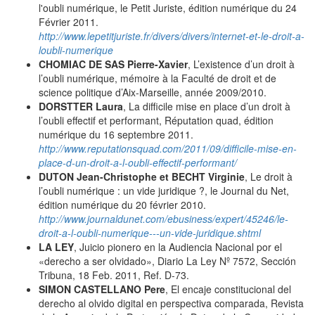
l'oubli numérique, le Petit Juriste, édition numérique du 24
Février 2011.
http://www.lepetitjuriste.fr/divers/divers/internet-et-le-droit-a-
loubli-numerique
CHOMIAC DE SAS Pierre-Xavier
, L’existence d’un droit à
l’oubli numérique, mémoire à la Faculté de droit et de
science politique d’Aix-Marseille, année 2009/2010.
DORSTTER Laura
, La difficile mise en place d’un droit à
l’oubli effectif et performant, Réputation quad, édition
numérique du 16 septembre 2011.
http://www.reputationsquad.com/2011/09/difficile-mise-en-
place-d-un-droit-a-l-oubli-effectif-performant/
DUTON Jean-Christophe et BECHT Virginie
, Le droit à
l’oubli numérique : un vide juridique ?, le Journal du Net,
édition numérique du 20 février 2010.
http://www.journaldunet.com/ebusiness/expert/45246/le-
droit-a-l-oubli-numerique---un-vide-juridique.shtml
LA LEY
, Juicio pionero en la Audiencia Nacional por el
«derecho a ser olvidado», Diario La Ley Nº 7572, Sección
Tribuna, 18 Feb. 2011, Ref. D-73.
SIMON CASTELLANO Pere
, El encaje constitucional del
derecho al olvido digital en perspectiva comparada, Revista