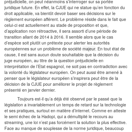
préjudicielle, on peut néanmoins s’interroger sur sa portée
juridique future. En effet, la CJUE qui ne statue qu’en fonction du
droit applicable, va bientôt devoir baser ses décisions sur le
règlement européen afférent. Le problème réside dans le fait que
celui-ci est actuellement au stade de proposition et que,
d’application non rétroactive, il sera assorti d’une période de
transition allant de 2014 à 2016. Il semble alors que le cas
d’espèce soit plutôt un prétexte pour alerter les autorités
européennes sur un problème de société
majeur
. En tout état de
cause, il est sans aucun doute souhaitable que la décision du
juge européen, au titre de la question préjudicielle en
interprétation de l’Etat espagnol, ne soit pas en contradiction avec
la volonté du législateur européen. On peut aussi être amené à
penser que le législateur européen s’inspirera peut être de la
décision de la CJUE pour améliorer le projet de règlement
présenté en janvier dernier.
Toujours est-il qu’a déjà été observé par le passé que la
législation a invariablement un temps de retard sur la technologie
et ses pratiques, surtout en matière d’internet. Comme en atteste
le semi échec de la Hadopi, qui a démultiplié le recours au
streaming, une loi n’est pas forcément la solution la plus effective.
Face au manque de souplesse de la norme juridique, beaucoup