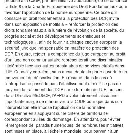
propose à la CJUE, par une initiative audacieuse, de se baser sur
l’article 8 de la Charte Européenne des Droit Fondamentaux pour
favoriser l’application de la norme européenne. Ce texte qui
consacre un droit fondamental à la protection des DCP, invite
dans son exposition de motifs à « renforcer la protection des
droits fondamentaux à la lumière de l'évolution de la société, du
progrès social et des développements scientifiques et
technologiques », afin de fournir à chaque citoyen européen la
sécurité juridique indispensable en matière de protection des
DCP. En outre, rejeter la compétence du juge européen au profit
d’un juge non communautaire représenterait une discrimination
intolérable face aux autres prestataires de services établis dans
l’UE. Ceux-ci y verraient, sans aucun doute, la porte ouverte à un
mouvement de délocalisation. En résumé, dans le cas où
l’entreprise ne possède pas d’établissement et n’utilise pas de
moyens de traitement des DCP sur le territoire de l’UE, au sens
de la Directive 95/46/CE, l’AEPD a volontairement laissé une
importante marge de manœuvre à la CJUE pour que dans son
interprétation elle impose l’application de la normative
européenne en s’appuyant sur le critère de territorialité
correspondant au lieu du dommage. En attendant, pour éviter
l’émergence de paradis numériques, de nombreuses initiatives
sont mises en place, à l’échelle mondiale, pour parvenir à un