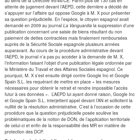
au sens de la Directive 95/46/CE. Parmi plus de 130 cas en
attente de jugement devant l’AEPD, cette dernière a décidé de
s’appuyer sur l’affaire qui oppose Google à M. X pour présenter
sa question préjudicielle. En l’espèce, le citoyen espagnol avait
demandé en 2009 au journal
La Vanguardia
la suppression d’une
publication concernant une saisie de biens résultant du non
paiement de dettes contractées mais finalement remboursées
auprès de la Sécurité Sociale espagnole plusieurs années
auparavant. Au cours de la procédure administrative devant
l’AEPD, le journal n’a pas pu accéder à la demande de M. X,
l’information faisant l'objet d'une publication légale ordonnée par
le Ministère du Travail et des Affaires Sociales espagnol. Ce
pourquoi, M. X s’est ensuite dirigé contre Google Inc et Google
Spain S.L. les requérant de mettre en place « les mesures
nécessaires pour obtenir le retrait et rendre impossible l’accès
futur à ces données ». L’AEPD lui ayant donné raison, Google Inc
et Google Spain S.L. interjettent appel devant l’AN et sollicitent la
nullité de la résolution administrative. C’est à l’occasion de cette
procédure que la question préjudicielle posée soulève les
problématiques de la notion de DON, de l’application territoriale
de celui-ci et enfin de la responsabilité des MR en matière de
protection des DCP.