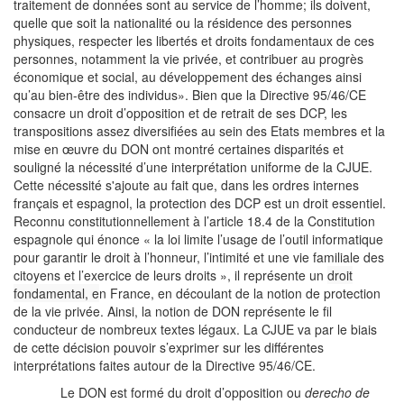
traitement de données sont au service de l’homme; ils doivent,
quelle que soit la nationalité ou la résidence des personnes
physiques, respecter les libertés et droits fondamentaux de ces
personnes, notamment la vie privée, et contribuer au progrès
économique et social, au développement des échanges ainsi
qu’au bien-être des individus». Bien que la Directive 95/46/CE
consacre un droit d’opposition et de retrait de ses DCP, les
transpositions assez diversifiées au sein des Etats membres et la
mise en œuvre du DON ont montré certaines disparités et
souligné la nécessité d’une interprétation uniforme de la CJUE.
Cette nécessité s'ajoute au fait que, dans les ordres internes
français et espagnol, la protection des DCP est un droit essentiel.
Reconnu constitutionnellement à l’article 18.4 de la Constitution
espagnole qui énonce « la loi limite l’usage de l’outil informatique
pour garantir le droit à l’honneur, l’intimité et une vie familiale des
citoyens et l’exercice de leurs droits », il représente un
droit
fondamental, e
n France, en découlant de la notion de protection
de la vie privée. Ainsi, la notion de DON représente le fil
conducteur de nombreux textes légaux. La CJUE va par le biais
de cette décision pouvoir s’exprimer sur les différentes
interprétations faites autour de la Directive 95/46/CE.
Le DON est formé du droit d’opposition ou
derecho de