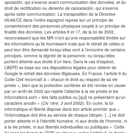
oposici
ó
n
, qui s'exerce avant communication des données, et du
droit de rectification ou
derecho de cancelaci
ó
n
, qui s'exerce
après cette communication. La transposition de la Directive
95/46/CE dans l’ordre espagnol repose sur un principe de
consentement des personnes physiques couplé à un principe de
finalité des données. Les articles 8 et 17, de la loi de 2002,
reconnaissent que les MR n’ont qu’une responsabilité limitée sur
les informations qu’ils fournissent mais que le retrait de celles-ci
peut leur être demandé lorsqu’elles vont à l’encontre de certains
principes, comme la dignité de la personne, ou lorsqu’elles
portent atteinte aux droits d’un tiers. Dans le cas d’espèce,
L’AEPD se base sur ces dispositions légales pour obtenir de
Google le retrait des données litigieuses. En France, l’article 9 du
Code Civil reconnaît à « chacun le droit au respect de sa vie
privée », bien que la protection conférée ait été remise en cause
par un arrêt de 2002 qui rejette l’atteinte à la vie privée si les
informations sont « des faits publics ou [qui] ne présentent qu'un
caractère anodin » (
Civ 1ère
,
3 avril 2002
). En outre, la loi
informatique et liberté dispose dans son article premier que «
l'informatique doit être au service de chaque citoyen. [...] ne doit
porter atteinte ni à l'identité humaine, ni aux droits de l'homme, ni
à la vie privée, ni aux libertés individuelles ou publiques ». Cette
loi pose les bases du DON en vigueur : selon l’article 6, la durée