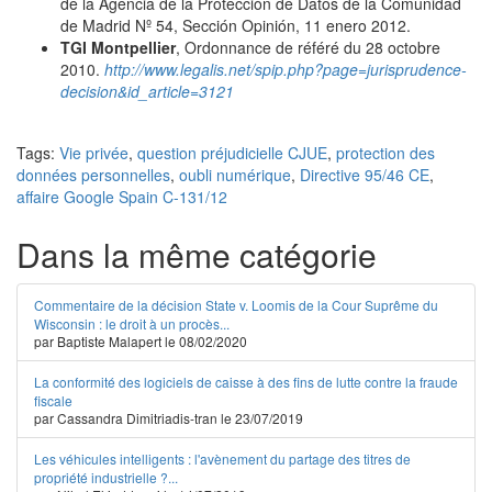
de la Agencia de la Protección de Datos de la Comunidad
de Madrid Nº 54, Sección Opinión, 11 enero 2012.
TGI Montpellier
, Ordonnance de référé du 28 octobre
2010.
http://www.legalis.net/spip.php?page=jurisprudence-
decision&id_article=3121
Tags:
Vie privée
,
question préjudicielle CJUE
,
protection des
données personnelles
,
oubli numérique
,
Directive 95/46 CE
,
affaire Google Spain C-131/12
Dans la même catégorie
Commentaire de la décision State v. Loomis de la Cour Suprême du
Wisconsin : le droit à un procès...
par Baptiste Malapert le 08/02/2020
La conformité des logiciels de caisse à des fins de lutte contre la fraude
fiscale
par Cassandra Dimitriadis-tran le 23/07/2019
Les véhicules intelligents : l'avènement du partage des titres de
propriété industrielle ?...