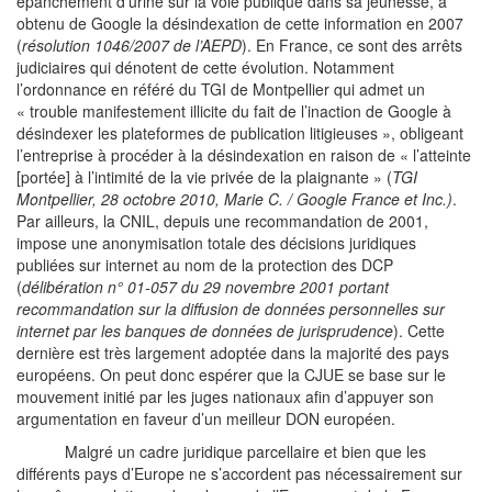
épanchement d’urine sur la voie publique dans sa jeunesse, a
obtenu de Google la désindexation de cette information en 2007
(
résolution 1046/2007 de l’AEPD
). En France, ce sont des arrêts
judiciaires qui dénotent de cette évolution. Notamment
l’ordonnance en référé du TGI de Montpellier qui admet un
« trouble manifestement illicite du fait de l’inaction de Google à
désindexer les plateformes de publication litigieuses », obligeant
l’entreprise à procéder à la désindexation en raison de « l’atteinte
[portée] à l’intimité de la vie privée de la plaignante » (
TGI
Montpellier, 28 octobre 2010, Marie C. / Google France et Inc.)
.
Par ailleurs, la CNIL, depuis une recommandation de 2001,
impose une anonymisation totale des décisions juridiques
publiées sur internet au nom de la protection des DCP
(
délibération n° 01-057 du 29 novembre 2001 portant
recommandation sur la diffusion de données personnelles sur
internet par les banques de données de jurisprudence
). Cette
dernière est très largement adoptée dans la majorité des pays
européens. On peut donc espérer que la CJUE se base sur le
mouvement initié par les juges nationaux afin d’appuyer son
argumentation en faveur d’un meilleur DON européen.
Malgré un cadre juridique parcellaire et bien que les
différents pays d’Europe ne s’accordent pas nécessairement sur