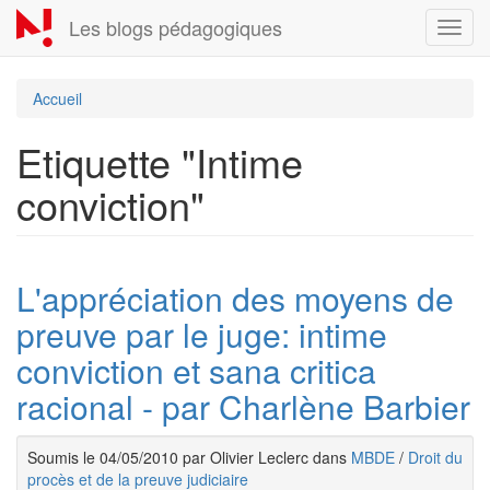
Aller
Les blogs pédagogiques
Toggl
au
navig
contenu
principal
Accueil
Etiquette "Intime
conviction"
L'appréciation des moyens de
preuve par le juge: intime
conviction et sana critica
racional - par Charlène Barbier
Soumis le 04/05/2010 par Olivier Leclerc dans
MBDE
/
Droit du
procès et de la preuve judiciaire