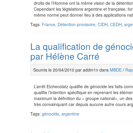
droits de l’Homme ont la même vision de la détention 
Cependant les législations argentine et française, fo
même norme peut donner lieu à des applications nati
Tags:
France
,
Détention provisoire
,
CIDH
,
CEDH
,
arge
La qualification de génoci
par Hélène Carré
Soumis le 20/04/2010 par addm1n dans
MBDE
/
Rapp
L’arrêt Etchecolatz qualifie de génocide les faits comm
qualifie l’intention spécifique en reprenant les éléme
maximum la définition du « groupe national», un des
très convainquant car depuis aucune autre cours arge
Tags:
génocide
,
argentine