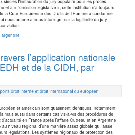
 siècles l'instauration du jury populaire pour les procès
 et à « l'omission législative », cette institution n'a toujours
e de la Cour Européenne des Droits de l'Homme a condamné
qui nous amène à nous interroger sur la légitimité du jury
conviction.
,
argentine
ravers l’application nationale
CEDH et de la CIDH, par
orts droit interne et droit international ou européen
européen et américain sont quasiment identiques, notamment
égés mais aussi dans certains cas vis-à-vis des procédures de
 d’actualité en France après l’affaire Outreau et en Argentine
e au niveau régional d’une manière assez globale qui laisse
leurs législations. Les systèmes régionaux de protection des