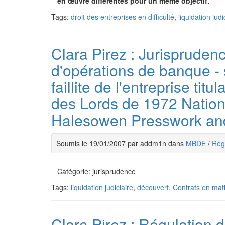
en œuvre différentes pour un même objectif.
Tags:
droit des entreprises en difficulté
,
liquidation judi
Clara Pirez : Jurispruden
d'opérations de banque -
faillite de l'entreprise tit
des Lords de 1972 Nation
Halesowen Presswork an
Soumis le 19/01/2007 par addm1n dans
MBDE
/
Régu
Catégorie: jurisprudence
Tags:
liquidation judiciaire
,
découvert
,
Contrats en mati
Clara Pirez : Régulation 