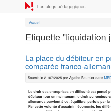
Aller
Les blogs pédagogiques
au
contenu
principal
Accueil
Etiquette "liquidation 
La place du débiteur en p
comparée franco-allemand
Soumis le 21/07/2025 par Agathe Boursier dans
MB
Le droit des entreprises en difficulté est pensé 
débiteur tout en maintenant le droit au rembour
allemands parvient à cet équilibre, parfois par la
Par cette volonté d’assainir l’économie, les diffé