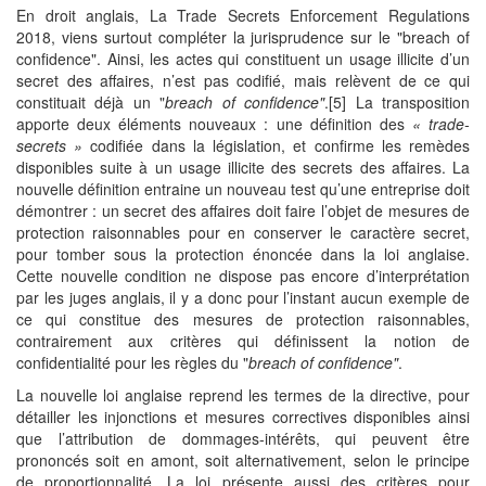
En droit anglais, La Trade Secrets Enforcement Regulations
2018, viens surtout compléter la jurisprudence sur le "breach of
confidence". Ainsi, les actes qui constituent un usage illicite d’un
secret des affaires, n’est pas codifié, mais relèvent de ce qui
constituait déjà un "
breach of confidence"
.[5] La transposition
apporte deux éléments nouveaux : une définition des
« trade-
secrets »
codifiée dans la législation, et confirme les remèdes
disponibles suite à un usage illicite des secrets des affaires. La
nouvelle définition entraine un nouveau test qu’une entreprise doit
démontrer : un secret des affaires doit faire l’objet de mesures de
protection raisonnables pour en conserver le caractère secret,
pour tomber sous la protection énoncée dans la loi anglaise.
Cette nouvelle condition ne dispose pas encore d’interprétation
par les juges anglais, il y a donc pour l’instant aucun exemple de
ce qui constitue des mesures de protection raisonnables,
contrairement aux critères qui définissent la notion de
confidentialité pour les règles du "
breach of confidence"
.
La nouvelle loi anglaise reprend les termes de la directive, pour
détailler les injonctions et mesures correctives disponibles ainsi
que l’attribution de dommages-intérêts, qui peuvent être
prononcés soit en amont, soit alternativement, selon le principe
de proportionnalité. La loi présente aussi des critères pour