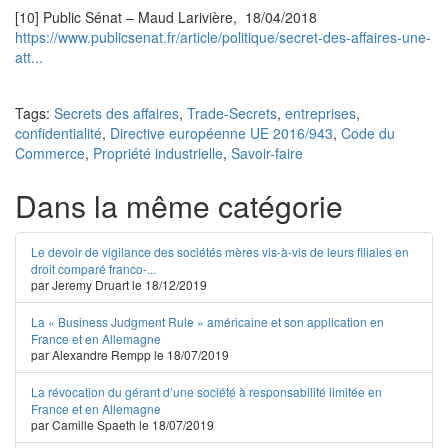
[10] Public Sénat – Maud Larivière, 18/04/2018
https://www.publicsenat.fr/article/politique/secret-des-affaires-une-
att...
Tags:
Secrets des affaires
,
Trade-Secrets
,
entreprises
,
confidentialité
,
Directive européenne UE 2016/943
,
Code du
Commerce
,
Propriété industrielle
,
Savoir-faire
Dans la même catégorie
Le devoir de vigilance des sociétés mères vis-à-vis de leurs filiales en
droit comparé franco-...
par Jeremy Druart le 18/12/2019
La « Business Judgment Rule » américaine et son application en
France et en Allemagne
par Alexandre Rempp le 18/07/2019
La révocation du gérant d’une société à responsabilité limitée en
France et en Allemagne
par Camille Spaeth le 18/07/2019