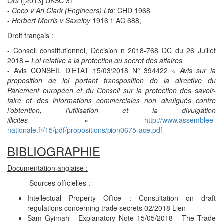
Ors
([2013] UKSC 31
-
Coco v An Clark (Engineers) Ltd
: CHD 1968
-
Herbert Morris v Saxelby
1916 1 AC 688,
Droit français :
- Conseil constitutionnel, Décision n 2018-768 DC du 26 Juillet
2018 –
Loi relative à la protection du secret des affaires
- Avis CONSEIL D’ETAT 15/03/2018 N° 394422
« Avis sur la
proposition de loi portant transposition de la directive du
Parlement européen et du Conseil sur la protection des savoir-
faire et des informations commerciales non divulgués contre
l’obtention, l’utilisation et la divulgation
illicites »
http://www.assemblee-
nationale.fr/15/pdf/propositions/pion0675-ace.pdf
BIBLIOGRAPHIE
Documentation anglaise :
Sources officielles :
Intellectual Property Office : Consultation on draft
regulations concerning trade secrets 02/2018 Lien
Sam Gyimah - Explanatory Note 15/05/2018 - The Trade