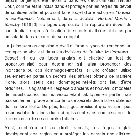
depuis longtemps été reconnu dans les décisions des Hautes
Cour, comme étant inclus dans et protégé par les règles du devoir
de confidentialité, et pouvant faire l’objet d’une action en
'"breach
of confidence"
. Notamment, dans la décision
Herbert Morris v
Saxelby
1916,[3] les juges appréciaient la rupture du devoir de
confidentialité après l’utilisation de secrets d’affaires obtenus par
un salarié dans le cadre de son emploi.
La jurisprudence anglaise prévoit différents types de remèdes, un
exemple notable est dans les décisions de l’affaire
Vestergaard v
Besnet
[4] ou les juges anglais ont effectué un test de
proportionnalité pour déterminer s’il fallait prononcer des
injonctions ou des dommages-intérêts: si une création utilise
seulement en partie un secrets des affaires obtenu de manière
illicite, alors seuls des dommages-intérêts ont lieu d’être
ordonnés. Il s’agissait en l’espèce d’anciens et nouveaux modèles
de moustiquaires, les nouveaux étant fabriqués en partie mais
pas seulement grâce à le contenu de secrets des affaires obtenus
de manière illicite. De plus, les juges précisent que ne sont pas
responsables les individus qui agissaient sans connaissance de
l’obtention illicite des secrets d’affaires.
Ainsi, contrairement au droit français, les juges anglais
développent des règles pour protéger les secrets des affaires.