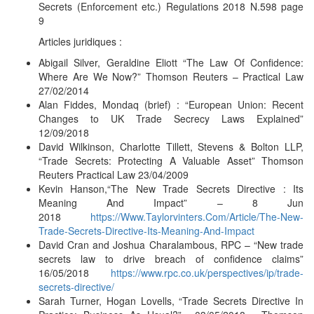
Secrets (Enforcement etc.) Regulations 2018 N.598 page
9
Articles juridiques :
Abigail Silver, Geraldine Eliott “The Law Of Confidence:
Where Are We Now?” Thomson Reuters – Practical Law
27/02/2014
Alan Fiddes, Mondaq (brief) : “European Union: Recent
Changes to UK Trade Secrecy Laws Explained”
12/09/2018
David Wilkinson, Charlotte Tillett, Stevens & Bolton LLP,
“Trade Secrets: Protecting A Valuable Asset” Thomson
Reuters Practical Law 23/04/2009
Kevin Hanson,“The New Trade Secrets Directive : Its
Meaning And Impact” – 8 Jun
2018
https://Www.Taylorvinters.Com/Article/The-New-
Trade-Secrets-Directive-Its-Meaning-And-Impact
David Cran and Joshua Charalambous, RPC – “New trade
secrets law to drive breach of confidence claims”
16/05/2018
https://www.rpc.co.uk/perspectives/ip/trade-
secrets-directive/
Sarah Turner, Hogan Lovells, “Trade Secrets Directive In