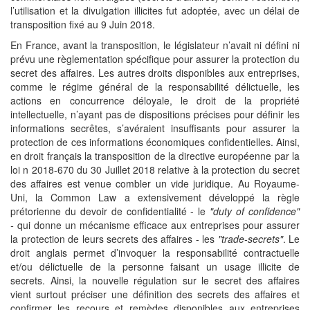
l’utilisation et la divulgation illicites fut adoptée, avec un délai de
transposition fixé au 9 Juin 2018.
En France, avant la transposition, le législateur n’avait ni défini ni
prévu une règlementation spécifique pour assurer la protection du
secret des affaires. Les autres droits disponibles aux entreprises,
comme le régime général de la responsabilité délictuelle, les
actions en concurrence déloyale, le droit de la propriété
intellectuelle, n’ayant pas de dispositions précises pour définir les
informations secrêtes, s’avéraient insuffisants pour assurer la
protection de ces informations économiques confidentielles. Ainsi,
en droit français la transposition de la directive européenne par la
loi n 2018-670 du 30 Juillet 2018 relative à la protection du secret
des affaires est venue combler un vide juridique. Au Royaume-
Uni, la Common Law a extensivement développé la règle
prétorienne du devoir de confidentialité - le
"duty of confidence"
-
qui donne un mécanisme efficace aux entreprises pour assurer
la protection de leurs secrets des affaires - les
"trade-secrets"
. Le
droit anglais permet d’invoquer la responsabilité contractuelle
et/ou délictuelle de la personne faisant un usage illicite de
secrets. Ainsi, la nouvelle régulation sur le secret des affaires
vient surtout préciser une définition des secrets des affaires et
confirmer les recours et remèdes disponibles aux entreprises