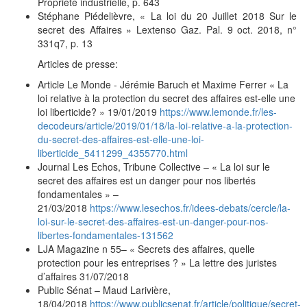
Propriété industrielle, p. 643
Stéphane Piédelièvre, « La loi du 20 Juillet 2018 Sur le
secret des Affaires » Lextenso Gaz. Pal. 9 oct. 2018, n°
331q7, p. 13
Articles de presse:
Article Le Monde - Jérémie Baruch et Maxime Ferrer « La
loi relative à la protection du secret des affaires est-elle une
loi liberticide? » 19/01/2019
https://www.lemonde.fr/les-
decodeurs/article/2019/01/18/la-loi-relative-a-la-protection-
du-secret-des-affaires-est-elle-une-loi-
liberticide_5411299_4355770.html
Journal Les Echos, Tribune Collective – « La loi sur le
secret des affaires est un danger pour nos libertés
fondamentales » –
21/03/2018
https://www.lesechos.fr/idees-debats/cercle/la-
loi-sur-le-secret-des-affaires-est-un-danger-pour-nos-
libertes-fondamentales-131562
LJA Magazine n 55– « Secrets des affaires, quelle
protection pour les entreprises ? » La lettre des juristes
d’affaires 31/07/2018
Public Sénat – Maud Larivière,
18/04/2018
https://www.publicsenat.fr/article/politique/secret-