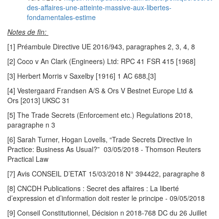
des-affaires-une-atteinte-massive-aux-libertes-
fondamentales-estime
Notes de fin:
[1] Préambule Directive UE 2016/943, paragraphes 2, 3, 4, 8
[2] Coco v An Clark (Engineers) Ltd: RPC 41 FSR 415 [1968]
[3] Herbert Morris v Saxelby [1916] 1 AC 688,[3]
[4] Vestergaard Frandsen A/S & Ors V Bestnet Europe Ltd &
Ors [2013] UKSC 31
[5] The Trade Secrets (Enforcement etc.) Regulations 2018,
paragraphe n 3
[6] Sarah Turner, Hogan Lovells, “Trade Secrets Directive In
Practice: Business As Usual?” 03/05/2018 - Thomson Reuters
Practical Law
[7] Avis CONSEIL D’ETAT 15/03/2018 N° 394422, paragraphe 8
[8] CNCDH Publications : Secret des affaires : La liberté
d’expression et d’information doit rester le principe - 09/05/2018
[9] Conseil Constitutionnel, Décision n 2018-768 DC du 26 Juillet