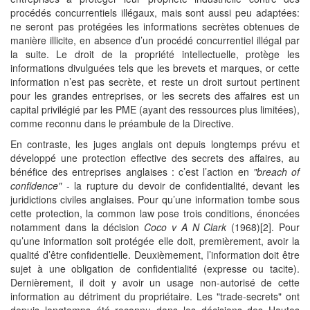
procédés concurrentiels illégaux, mais sont aussi peu adaptées:
ne seront pas protégées les informations secrètes obtenues de
manière illicite, en absence d’un procédé concurrentiel illégal par
la suite. Le droit de la propriété intellectuelle, protège les
informations divulguées tels que les brevets et marques, or cette
information n’est pas secrète, et reste un droit surtout pertinent
pour les grandes entreprises, or les secrets des affaires est un
capital privilégié par les PME (ayant des ressources plus limitées),
comme reconnu dans le préambule de la Directive.
En contraste, les juges anglais ont depuis longtemps prévu et
développé une protection effective des secrets des affaires, au
bénéfice des entreprises anglaises : c’est l’action en
"breach of
confidence"
- la rupture du devoir de confidentialité, devant les
juridictions civiles anglaises. Pour qu’une information tombe sous
cette protection, la common law pose trois conditions, énoncées
notamment dans la décision
Coco v A N Clark
(1968)[2]. Pour
qu’une information soit protégée elle doit, premièrement, avoir la
qualité d’être confidentielle. Deuxièmement, l’information doit être
sujet à une obligation de confidentialité (expresse ou tacite).
Dernièrement, il doit y avoir un usage non-autorisé de cette
information au détriment du propriétaire. Les "trade-secrets" ont