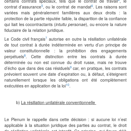
certains contrats spéciaux, tels que le contrat de travail
, le
5
6
contrat d’assurance
, ou le contrat de mandat
. Les raisons sont
variées mais généralement familières aux deux droits : la
protection de la partie réputée faible, la disparition de la confiance
qui liait les cocontractants (
intuitu personae
), ou encore la nature
fiduciaire de la relation juridique.
7
Le Code civil français
autorise en outre la résiliation unilatérale
de tout contrat à durée indéterminée en vertu d’un principe de
valeur constitutionnelle : la prohibition des engagements
8
perpétuels
. Cette distinction entre les contrats à durée
déterminée ou non est connue du droit russe, mais ne trouve
9
d’écho que dans des cas résiduels
car, en pratique, les contrats
prévoient souvent une date d’expiration ou, à défaut, s’éteignent
naturellement lorsque les obligations ont été complètement
10
exécutées en application de la loi
.
b)
La résiliation unilatérale conventionnelle
Le Plenum le rappelle dans cette décision : si aucune loi n’est
applicable à la situation juridique des parties au contrat, le droit