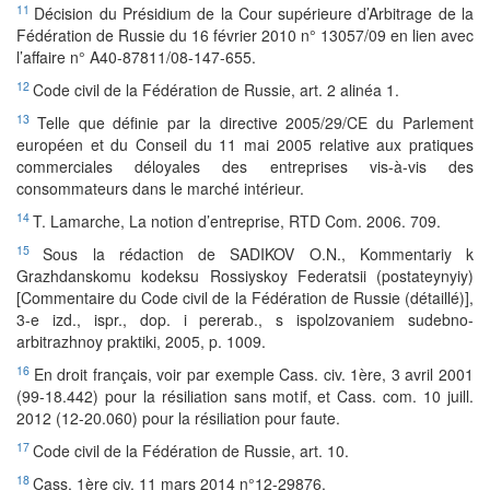
11
Décision du Présidium de la Cour supérieure d’Arbitrage de la
Fédération de Russie du 16 février 2010 n° 13057/09 en lien avec
l’affaire n° A40-87811/08-147-655.
12
Code civil de la Fédération de Russie, art. 2 alinéa 1.
13
Telle que définie par la directive 2005/29/CE du Parlement
européen et du Conseil du 11 mai 2005 relative aux pratiques
commerciales déloyales des entreprises vis-à-vis des
consommateurs dans le marché intérieur.
14
T. Lamarche, La notion d’entreprise, RTD Com. 2006. 709.
15
Sous la rédaction de SADIKOV O.N., Kommentariy k
Grazhdanskomu kodeksu Rossiyskoy Federatsii (postateynyiy)
[Commentaire du Code civil de la Fédération de Russie (détaillé)],
3-e izd., ispr., dop. i pererab., s ispolzovaniem sudebno-
arbitrazhnoy praktiki, 2005, p. 1009.
16
En droit français, voir par exemple Cass. civ. 1ère, 3 avril 2001
(99-18.442) pour la résiliation sans motif, et Cass. com. 10 juill.
2012 (12-20.060) pour la résiliation pour faute.
17
Code civil de la Fédération de Russie, art. 10.
18
Cass. 1ère civ. 11 mars 2014 n°12-29876.