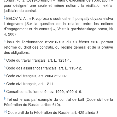
contrat », tantôt l’expression « refus d’exécution de l’obligation »
pour désigner une seule et même notion : la résiliation extra-
judiciaire du contrat.
2
BELOV V. A., « K voprosu o sootnoshenii ponyatiy obyazatelstva
i dogovora [Sur la question de la relation entre les notions
d’engagement et de contrat] », Vestnik grazhdanskogo prava, №
4, 2007.
3
Issu de l’ordonnance n°2016-131 du 10 février 2016 portant
réforme du droit des contrats, du régime général et de la preuve
des obligations.
4
Code du travail français, art. L. 1231-1.
5
Code des assurances français, art. L. 113-12.
6
Code civil français, art. 2004 et 2007.
7
Code civil français, art. 1211.
8
Conseil constitutionnel 9 nov. 1999, n°99-419.
9
Tel est le cas par exemple du contrat de bail (Code civil de la
Fédération de Russie, article 610).
10
Code civil de la Fédération de Russie, art. 425 alinéa 3.