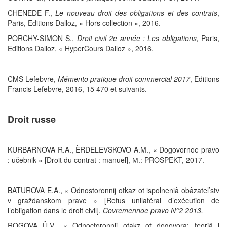
CHENEDE F.,
Le nouveau droit des obligations et des contrats
,
Paris, Editions Dalloz, « Hors collection », 2016.
PORCHY-SIMON S.,
Droit civil 2e année : Les obligations,
Paris,
Editions Dalloz, « HyperCours Dalloz », 2016.
CMS Lefebvre,
Mémento pratique droit commercial 2017
, Editions
Francis Lefebvre, 2016, 15 470 et suivants.
Droit russe
KURBARNOVA R.A., ÈRDELEVSKOVO A.M., « Dogovornoe pravo
: učebnik » [Droit du contrat : manuel], М.: PROSPEKT, 2017.
BATUROVA E.A., « Odnostoronnij otkaz ot ispolneniâ obâzatel’stv
v graždanskom prave » [Refus unilatéral d’exécution de
l’obligation dans le droit civil],
Covremennoe pravo N°2 2013.
ROGOVA Û.V., « Odnoctoronnij otakz ot dogovora: teoriâ i