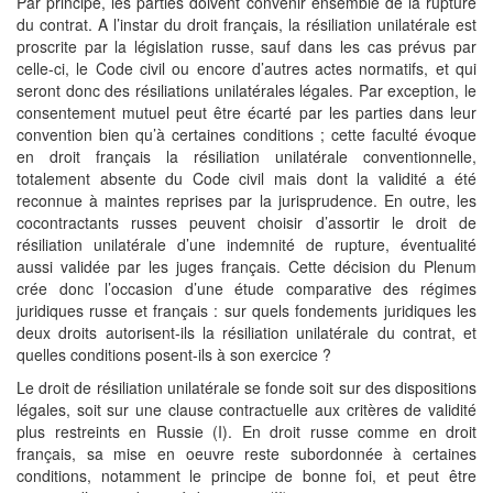
Par principe, les parties doivent convenir ensemble de la rupture
du contrat. A l’instar du droit français, la résiliation unilatérale est
proscrite par la législation russe, sauf dans les cas prévus par
celle-ci, le Code civil ou encore d’autres actes normatifs, et qui
seront donc des résiliations unilatérales légales. Par exception, le
consentement mutuel peut être écarté par les parties dans leur
convention bien qu’à certaines conditions ; cette faculté évoque
en droit français la résiliation unilatérale conventionnelle,
totalement absente du Code civil mais dont la validité a été
reconnue à maintes reprises par la jurisprudence. En outre, les
cocontractants russes peuvent choisir d’assortir le droit de
résiliation unilatérale d’une indemnité de rupture, éventualité
aussi validée par les juges français. Cette décision du Plenum
crée donc l’occasion d’une étude comparative des régimes
juridiques russe et français : sur quels fondements juridiques les
deux droits autorisent-ils la résiliation unilatérale du contrat, et
quelles conditions posent-ils à son exercice ?
Le droit de résiliation unilatérale se fonde soit sur des dispositions
légales, soit sur une clause contractuelle aux critères de validité
plus restreints en Russie (I). En droit russe comme en droit
français, sa mise en oeuvre reste subordonnée à certaines
conditions, notamment le principe de bonne foi, et peut être