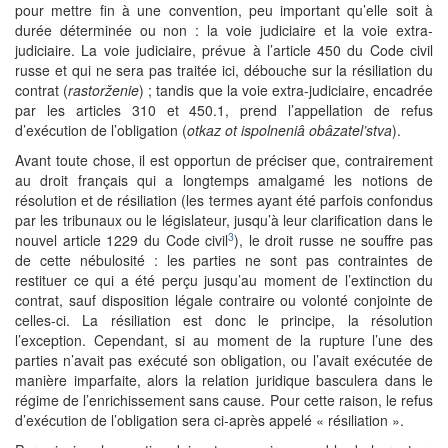
pour mettre fin à une convention, peu important qu’elle soit à
durée déterminée ou non : la voie judiciaire et la voie extra-
judiciaire. La voie judiciaire, prévue à l’article 450 du Code civil
russe et qui ne sera pas traitée ici, débouche sur la résiliation du
contrat (
rastorženie
) ; tandis que la voie extra-judiciaire, encadrée
par les articles 310 et 450.1, prend l’appellation de refus
d’exécution de l’obligation (
otkaz ot ispolneniâ obâzatel’stva
).
Avant toute chose, il est opportun de préciser que, contrairement
au droit français qui a longtemps amalgamé les notions de
résolution et de résiliation (les termes ayant été parfois confondus
par les tribunaux ou le législateur, jusqu’à leur clarification dans le
3
nouvel article 1229 du Code civil
), le droit russe ne souffre pas
de cette nébulosité : les parties ne sont pas contraintes de
restituer ce qui a été perçu jusqu’au moment de l’extinction du
contrat, sauf disposition légale contraire ou volonté conjointe de
celles-ci. La résiliation est donc le principe, la résolution
l’exception. Cependant, si au moment de la rupture l’une des
parties n’avait pas exécuté son obligation, ou l’avait exécutée de
manière imparfaite, alors la relation juridique basculera dans le
régime de l’enrichissement sans cause. Pour cette raison, le refus
d’exécution de l’obligation sera ci-après appelé « résiliation ».