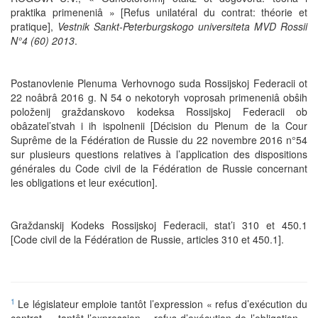
praktika primeneniâ » [Refus unilatéral du contrat: théorie et
pratique],
Vestnik Sankt-Peterburgskogo universiteta MVD Rossii
N°4 (60) 2013
.
Postanovlenie Plenuma Verhovnogo suda Rossijskoj Federacii ot
22 noâbrâ 2016 g. N 54 o nekotoryh voprosah primeneniâ obŝih
položenij graždanskovo kodeksa Rossijskoj Federacii ob
obâzatel’stvah i ih ispolnenii [Décision du Plenum de la Cour
Suprême de la Fédération de Russie du 22 novembre 2016 n°54
sur plusieurs questions relatives à l’application des dispositions
générales du Code civil de la Fédération de Russie concernant
les obligations et leur exécution].
Graždanskij Kodeks Rossijskoj Federacii, stat’i 310 et 450.1
[Code civil de la Fédération de Russie, articles 310 et 450.1].
1
Le législateur emploie tantôt l’expression « refus d’exécution du