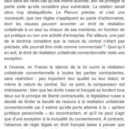
sauf dans les rares cas qu’elle-même autorise, afin de protéger la
partie civile qu’elle considère plus vulnérable. La relation serait
alors trop déséquilibrée. Le Plenum précise, et c’est une
nouveauté, que ces règles s’appliquent au pacte d’actionnaires,
dont les clauses peuvent accorder un droit de résiliation
unilatérale à un seul ou chacun de ses membres, en fonction de
qui pratique ou non une activité d’entreprise. Par ailleurs, une part
de la doctrine considère que la nature du contrat n’étant pas
15
précisée, elle pourrait être civile comme commerciale
. Quoi qu’il
en soit, le droit de résiliation unilatérale conventionnelle reste une
exception.
A l’inverse, en France le silence de la loi ouvre la résiliation
unilatérale conventionnelle à toutes les parties contractantes,
sans restriction : peu importent leur qualité ou leur statut, et
même la nature du contrat. Sur ce point, la comparaison est
intéressante : bien que les droits russe et français se fondent tous
deux sur le principe de liberté contractuelle, le législateur russe a
décidé de limiter la faculté de recours à la résiliation unilatérale
conventionnelle car il estime qu’elle porte atteinte à la « sphère
juridique personnelle » du cocontractant, et qu’il ne peut s’agir
que d’une exception à la mutualité du consentement.
A contrario
,
l’absence de règle légale en droit français laisse à penser que