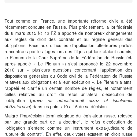
Tout comme en France, une importante réforme civile a été
récemment conduite en Russie. Plus précisément, la loi fédérale
du 8 mars 2015 № 42-FZ a apporté de nombreux changements
aux règles de droit des contrats et au régime général des
obligations. Face aux difficultés d’application ultérieures parfois
rencontrées par les juges lors des litiges qui leur étaient soumis,
le Plenum de la Cour Suprême de la Fédération de Russie (ci-
après appelé « Le Plenum ») s’est prononcé le 22 novembre
2016 sur « plusieurs questions concernant l’application des
dispositions générales du Code civil de la Fédération de Russie
relatives aux obligations et à leur exécution ». Le Plenum a ainsi
rappelé et clarifié un certain nombre de règles, et notamment
celles relatives au droit de refus unilatéral d’exécution de
l’obligation (
pravo na odnostoronnij otkaz ot ispolneniâ
obâzatel’stva
) dans les points 10 à 16 de sa décision.
Malgré l’imprécision terminologique du législateur russe, relevée
1
par une grande part de la doctrine
, le refus d’exécution de
l’obligation s’entend comme un instrument extra-judiciaire de
2
rupture du contrat
. En effet, deux voies existent en droit russe