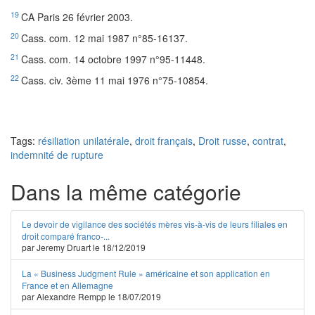
19
CA Paris 26 février 2003.
20
Cass. com. 12 mai 1987 n°85-16137.
21
Cass. com. 14 octobre 1997 n°95-11448.
22
Cass. civ. 3ème 11 mai 1976 n°75-10854.
Tags:
résiliation unilatérale
,
droit français
,
Droit russe
,
contrat
,
indemnité de rupture
Dans la même catégorie
Le devoir de vigilance des sociétés mères vis-à-vis de leurs filiales en
droit comparé franco-...
par Jeremy Druart le 18/12/2019
La « Business Judgment Rule » américaine et son application en
France et en Allemagne
par Alexandre Rempp le 18/07/2019