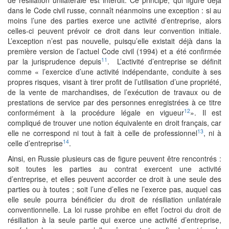
de résiliation unilatérale est interdit. Ce principe, qui figure déjà
dans le Code civil russe, connaît néanmoins une exception : si au
moins l’une des parties exerce une activité d’entreprise, alors
celles-ci peuvent prévoir ce droit dans leur convention initiale.
L’exception n’est pas nouvelle, puisqu’elle existait déjà dans la
première version de l’actuel Code civil (1994) et a été confirmée
11
par la jurisprudence depuis
. L’activité d’entreprise se définit
comme « l’exercice d’une activité indépendante, conduite à ses
propres risques, visant à tirer profit de l’utilisation d’une propriété,
de la vente de marchandises, de l’exécution de travaux ou de
prestations de service par des personnes enregistrées à ce titre
12
conformément à la procédure légale en vigueur
». Il est
compliqué de trouver une notion équivalente en droit français, car
13
elle ne correspond ni tout à fait à celle de professionnel
, ni à
14
celle d’entreprise
.
Ainsi, en Russie plusieurs cas de figure peuvent être rencontrés :
soit toutes les parties au contrat exercent une activité
d’entreprise, et elles peuvent accorder ce droit à une seule des
parties ou à toutes ; soit l’une d’elles ne l’exerce pas, auquel cas
elle seule pourra bénéficier du droit de résiliation unilatérale
conventionnelle. La loi russe prohibe en effet l’octroi du droit de
résiliation à la seule partie qui exerce une activité d’entreprise,