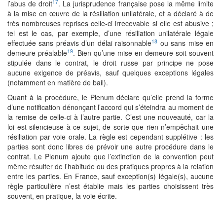
17
l’abus de droit
. La jurisprudence française pose la même limite
à la mise en œuvre de la résiliation unilatérale, et a déclaré à de
très nombreuses reprises celle-ci irrecevable si elle est abusive ;
tel est le cas, par exemple, d’une résiliation unilatérale légale
18
effectuée sans préavis d’un délai raisonnable
ou sans mise en
19
demeure préalable
. Bien qu’une mise en demeure soit souvent
stipulée dans le contrat, le droit russe par principe ne pose
aucune exigence de préavis, sauf quelques exceptions légales
(notamment en matière de bail).
Quant à la procédure, le Plenum déclare qu’elle prend la forme
d’une notification dénonçant l’accord qui s’éteindra au moment de
la remise de celle-ci à l’autre partie. C’est une nouveauté, car la
loi est silencieuse à ce sujet, de sorte que rien n’empêchait une
résiliation par voie orale. La règle est cependant supplétive : les
parties sont donc libres de prévoir une autre procédure dans le
contrat. Le Plenum ajoute que l’extinction de la convention peut
même résulter de l’habitude ou des pratiques propres à la relation
entre les parties. En France, sauf exception(s) légale(s), aucune
règle particulière n’est établie mais les parties choisissent très
souvent, en pratique, la voie écrite.