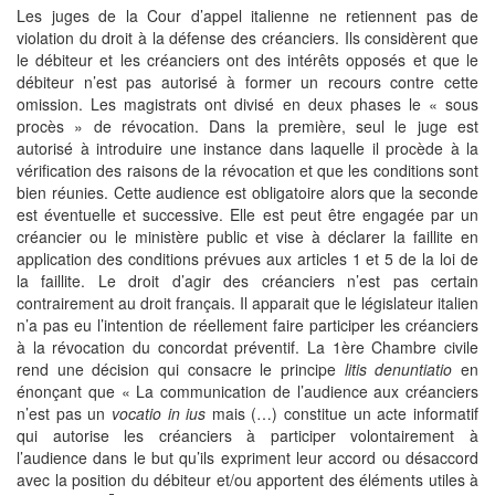
Les juges de la Cour d’appel italienne ne retiennent pas de
violation du droit à la défense des créanciers. Ils considèrent que
le débiteur et les créanciers ont des intérêts opposés et que le
débiteur n’est pas autorisé à former un recours contre cette
omission. Les magistrats ont divisé en deux phases le « sous
procès » de révocation. Dans la première, seul le juge est
autorisé à introduire une instance dans laquelle il procède à la
vérification des raisons de la révocation et que les conditions sont
bien réunies. Cette audience est obligatoire alors que la seconde
est éventuelle et successive. Elle est peut être engagée par un
créancier ou le ministère public et vise à déclarer la faillite en
application des conditions prévues aux articles 1 et 5 de la loi de
la faillite. Le droit d’agir des créanciers n’est pas certain
contrairement au droit français. Il apparait que le législateur italien
n’a pas eu l’intention de réellement faire participer les créanciers
à la révocation du concordat préventif. La 1ère Chambre civile
rend une décision qui consacre le principe
litis denuntiatio
en
énonçant que « La communication de l’audience aux créanciers
n’est pas un
vocatio in ius
mais (…) constitue un acte informatif
qui autorise les créanciers à participer volontairement à
l’audience dans le but qu’ils expriment leur accord ou désaccord
avec la position du débiteur et/ou apportent des éléments utiles à