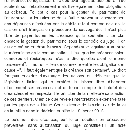
l’entreprise. Le législateur offre des avantages au débiteur afin de
soutenir son rétablissement mais fixe également des obligations
au débiteur. Tel est le cas pour la gestion du patrimoine de
l’entreprise. La loi italienne de la faillite prévoit un encadrement
des dépenses effectuées par le débiteur tout comme cela est le
cas en droit français en procédure de sauvegarde. Il n’est plus
libre de payer toutes les créances qu’ils souhaitent. Le plan
encadre la gestion du patrimoine sous le contrôle du juge. Il en
est de même en droit français. Cependant le législateur autorise
le mécanisme de la compensation. Il faut que les créances soient
1
connexes et réciproques
c’est à dire qu’elles aient le même
2
fondement
. Il faut un « lien de connexité entre les obligations en
3
4
cause »
. Il faut également que la créance soit certaine
. Le droit
français encadre d'avantage les actions du débiteur que le
législateur italien qui a préféré le laisser libre d’honorer
directement ses créances tout en tenant compte de l’intérêt des
créanciers et en respectant le principe de la meilleure satisfaction
de ces derniers. C’est ce que révèle l’interprétation extensive faite
par les juges de la Haute Cour italienne de l’article 173 de la loi
de la faillite dans la décision publiée le 19 février 2016.
Le paiement des créances, par le un débiteur en procédure
préventive, sans autorisation du juge constitue-t-il un acte