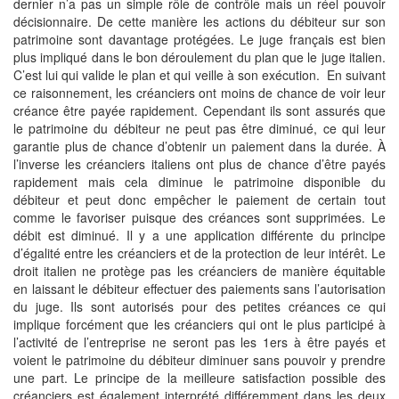
dernier n’a pas un simple rôle de contrôle mais un réel pouvoir
décisionnaire. De cette manière les actions du débiteur sur son
patrimoine sont davantage protégées. Le juge français est bien
plus impliqué dans le bon déroulement du plan que le juge italien.
C’est lui qui valide le plan et qui veille à son exécution. En suivant
ce raisonnement, les créanciers ont moins de chance de voir leur
créance être payée rapidement. Cependant ils sont assurés que
le patrimoine du débiteur ne peut pas être diminué, ce qui leur
garantie plus de chance d’obtenir un paiement dans la durée. À
l’inverse les créanciers italiens ont plus de chance d’être payés
rapidement mais cela diminue le patrimoine disponible du
débiteur et peut donc empêcher le paiement de certain tout
comme le favoriser puisque des créances sont supprimées. Le
débit est diminué. Il y a une application différente du principe
d’égalité entre les créanciers et de la protection de leur intérêt. Le
droit italien ne protège pas les créanciers de manière équitable
en laissant le débiteur effectuer des paiements sans l’autorisation
du juge. Ils sont autorisés pour des petites créances ce qui
implique forcément que les créanciers qui ont le plus participé à
l’activité de l’entreprise ne seront pas les 1ers à être payés et
voient le patrimoine du débiteur diminuer sans pouvoir y prendre
une part. Le principe de la meilleure satisfaction possible des
créanciers est également interprété différemment dans les deux