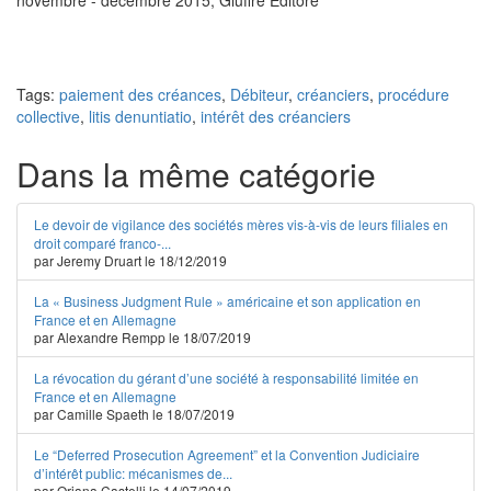
novembre - décembre 2015, Giuffrè Editore
Tags:
paiement des créances
,
Débiteur
,
créanciers
,
procédure
collective
,
litis denuntiatio
,
intérêt des créanciers
Dans la même catégorie
Le devoir de vigilance des sociétés mères vis-à-vis de leurs filiales en
droit comparé franco-...
par Jeremy Druart le 18/12/2019
La « Business Judgment Rule » américaine et son application en
France et en Allemagne
par Alexandre Rempp le 18/07/2019
La révocation du gérant d’une société à responsabilité limitée en
France et en Allemagne
par Camille Spaeth le 18/07/2019
Le “Deferred Prosecution Agreement” et la Convention Judiciaire
d’intérêt public: mécanismes de...
par Oriana Castelli le 14/07/2019