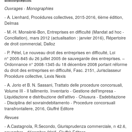
Ouvrages - Monographies
- A. Lienhard, Procédures collectives, 2015-2016, 6ème édition,
Delmas
- M.-H. Monsèrié-Bon, Entreprises en difficulté (Mandat ad hoc -
Conciliation), mars 2012 (actualisation : janvier 2016), Répertoire
de droit commercial, Dalloz
- P. Pétel, Le nouveau droit des entreprises en difficulté, Loi
n° 2005-845 du 26 juillet 2005 de sauvegarde des entreprises. –
Ordonnance n° 2008-1345 du 18 décembre 2008 portant réforme
du droit des entreprises en difficulté, Fasc. 2151, Jurisclasseur
Procédure collective, Lexis Nexis
- A. Jorio et B. N. Sassani, Trattato delle procedure concorsuali,
Volume III - Il fallimento. Inventario - Gestione dell'impresa -
Liquidazione e distribuzione dell'attivo - Chiusura - Esdebitazione
- Disciplina del sovraindebitamento - Procedure concorsuali
transfrontaliere, 2016, Giuffré Editore
Revues
- A.Castagnola, R.Secondo, Giurisprudenza commerciale, n 42.6,