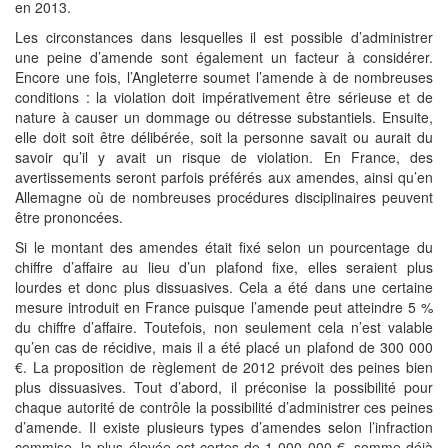
en 2013.
Les circonstances dans lesquelles il est possible d’administrer
une peine d’amende sont également un facteur à considérer.
Encore une fois, l’Angleterre soumet l’amende à de nombreuses
conditions : la violation doit impérativement être sérieuse et de
nature à causer un dommage ou détresse substantiels. Ensuite,
elle doit soit être délibérée, soit la personne savait ou aurait du
savoir qu’il y avait un risque de violation. En France, des
avertissements seront parfois préférés aux amendes, ainsi qu’en
Allemagne où de nombreuses procédures disciplinaires peuvent
être prononcées.
Si le montant des amendes était fixé selon un pourcentage du
chiffre d’affaire au lieu d’un plafond fixe, elles seraient plus
lourdes et donc plus dissuasives. Cela a été dans une certaine
mesure introduit en France puisque l’amende peut atteindre 5 %
du chiffre d’affaire. Toutefois, non seulement cela n’est valable
qu’en cas de récidive, mais il a été placé un plafond de 300 000
€. La proposition de règlement de 2012 prévoit des peines bien
plus dissuasives. Tout d’abord, il préconise la possibilité pour
chaque autorité de contrôle la possibilité d’administrer ces peines
d’amende. Il existe plusieurs types d’amendes selon l’infraction
commise, la plus élevée est certes de 1 000 000 €, somme déjà