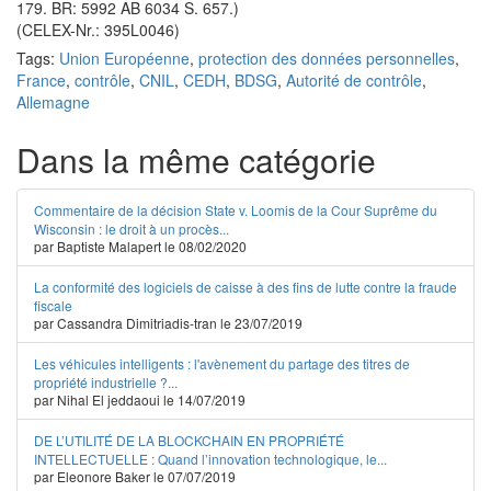
179. BR: 5992 AB 6034 S. 657.)
(CELEX-Nr.: 395L0046)
Tags:
Union Européenne
,
protection des données personnelles
,
France
,
contrôle
,
CNIL
,
CEDH
,
BDSG
,
Autorité de contrôle
,
Allemagne
Dans la même catégorie
Commentaire de la décision State v. Loomis de la Cour Suprême du
Wisconsin : le droit à un procès...
par Baptiste Malapert le 08/02/2020
La conformité des logiciels de caisse à des fins de lutte contre la fraude
fiscale
par Cassandra Dimitriadis-tran le 23/07/2019
Les véhicules intelligents : l'avènement du partage des titres de
propriété industrielle ?...
par Nihal El jeddaoui le 14/07/2019
DE L’UTILITÉ DE LA BLOCKCHAIN EN PROPRIÉTÉ
INTELLECTUELLE : Quand l’innovation technologique, le...
par Eleonore Baker le 07/07/2019