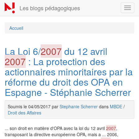
Aller
Les blogs pédagogiques
Toggl
au
navig
contenu
principal
Accueil
La Loi 6/
2007
du 12 avril
2007
: La protection des
actionnaires minoritaires par la
réforme du droit des OPA en
Espagne - Stéphanie Scherrer
Soumis le 04/05/2017 par
Stephanie Scherrer
dans
MBDE
/
Droit des Affaires
... son droit en matière d'OPA avec la loi du 12 avril
2007
,
transposant la directive européenne OPA, mais a ... 2006,