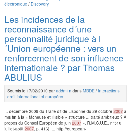
électronique
/
Discovery
Les incidences de la
reconnaissance d´une
personnalité juridique à l
´Union européenne : vers un
renforcement de son influence
internationale ? par Thomas
ABULIUS
Soumis le 17/02/2010 par
addm1n
dans
MBDE
/
Interactions
droit international et européen
... décembre 2009 du Traité dit de Lisbonne du 29 octobre
2007
a
mis fin à la « fâcheuse et illisible » structure ... traité ambitieux ? A
propos du Conseil Européen de juin
2007
», R.M.C.U.E., n°510,
juillet-août
2007
, p. 416). ... http://european-