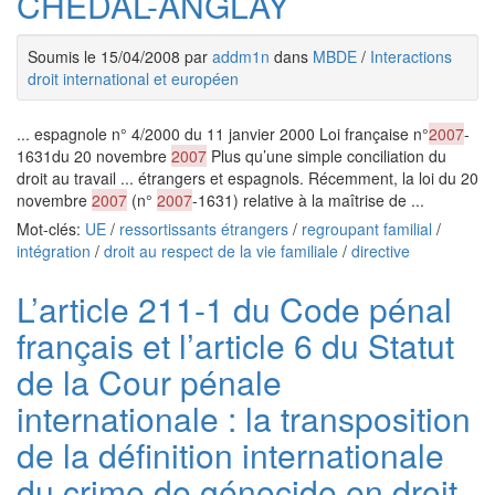
CHEDAL-ANGLAY
Soumis le 15/04/2008 par
addm1n
dans
MBDE
/
Interactions
droit international et européen
... espagnole n° 4/2000 du 11 janvier 2000 Loi française n°
2007
-
1631du 20 novembre
2007
Plus qu’une simple conciliation du
droit au travail ... étrangers et espagnols. Récemment, la loi du 20
novembre
2007
(n°
2007
-1631) relative à la maîtrise de ...
Mot-clés:
UE
/
ressortissants étrangers
/
regroupant familial
/
intégration
/
droit au respect de la vie familiale
/
directive
L’article 211-1 du Code pénal
français et l’article 6 du Statut
de la Cour pénale
internationale : la transposition
de la définition internationale
du crime de génocide en droit