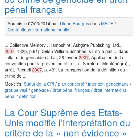
pénal français
Soumis le 07/03/2014 par
Tifenn Bourges
dans
MBDE
/
Contentieux international public
... Collective Memory , Hampshire, Ashgate Publishing, Ltd.,
2007
, 182p, p.61). Selon William Schabas, s’il n’y a pas ... dans
l’affaire du génocide (C.I.J., 26 février
2007
, Application de la
convention pour la prévention et la ... c. Serbie-et-Monténégro) ,
arrêt, Recueil
2007
, p. 43). La transposition de la définition du
crime de ...
Mot-clés:
Statut de la CPI
/
plan concerté
/
intention génocidaire
/
groupe visé
/
génocide
/
droit pénal français
/
droit international
pénal
/
définition
La Cour Suprême des Etats-
Unis modifie l’interprétation du
critère de la « non évidence »