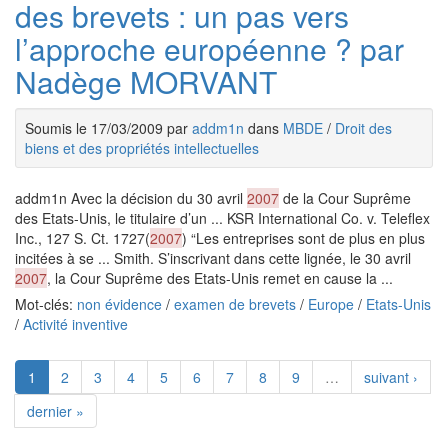
des brevets : un pas vers
l’approche européenne ? par
Nadège MORVANT
Soumis le 17/03/2009 par
addm1n
dans
MBDE
/
Droit des
biens et des propriétés intellectuelles
addm1n Avec la décision du 30 avril
2007
de la Cour Suprême
des Etats-Unis, le titulaire d’un ... KSR International Co. v. Teleflex
Inc., 127 S. Ct. 1727(
2007
) “Les entreprises sont de plus en plus
incitées à se ... Smith. S’inscrivant dans cette lignée, le 30 avril
2007
, la Cour Suprême des Etats-Unis remet en cause la ...
Mot-clés:
non évidence
/
examen de brevets
/
Europe
/
Etats-Unis
/
Activité inventive
1
2
3
4
5
6
7
8
9
…
suivant ›
dernier »