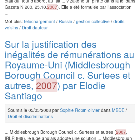
était dû, tout d’abord, au fait ... v zakone un pirate dans la loi dans
Gazeta N 200, 25.10.
2007
). Elle a été formulée par l'association
...
Mot-clés:
téléchargement
/
Russie
/
gestion collective
/
droits
voisins
/
Droit dauteur
Sur la justification des
inégalités de rémunérations au
Royaume-Uni (Middlesbrough
Borough Council c. Surtees et
autres,
2007
) par Elodie
Santiago
Soumis le 05/05/2008 par
Sophie Robin-olivier
dans
MBDE
/
Droit et discriminations
... Middlesbrough Borough Council c. Surtees et autres (
2007
,
IRLR 869), le juge anglais adopte une solution ... Middlesbrough