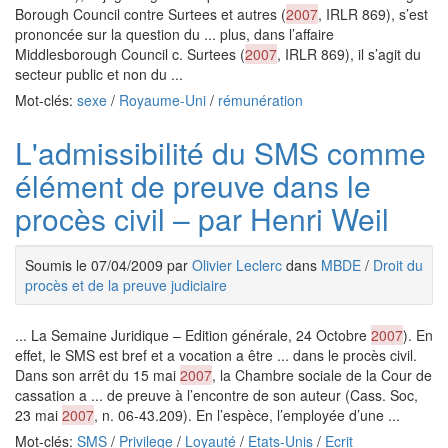
Borough Council contre Surtees et autres (
2007
, IRLR 869), s’est
prononcée sur la question du ... plus, dans l’affaire
Middlesborough Council c. Surtees (
2007
, IRLR 869), il s’agit du
secteur public et non du ...
Mot-clés:
sexe
/
Royaume-Uni
/
rémunération
L'admissibilité du SMS comme
élément de preuve dans le
procès civil – par Henri Weil
Soumis le 07/04/2009 par
Olivier Leclerc
dans
MBDE
/
Droit du
procès et de la preuve judiciaire
... La Semaine Juridique – Edition générale, 24 Octobre
2007
). En
effet, le SMS est bref et a vocation a être ... dans le procès civil.
Dans son arrêt du 15 mai
2007
, la Chambre sociale de la Cour de
cassation a ... de preuve à l’encontre de son auteur (Cass. Soc,
23 mai
2007
, n. 06-43.209). En l’espèce, l’employée d’une ...
Mot-clés:
SMS
/
Privilege
/
Loyauté
/
Etats-Unis
/
Ecrit