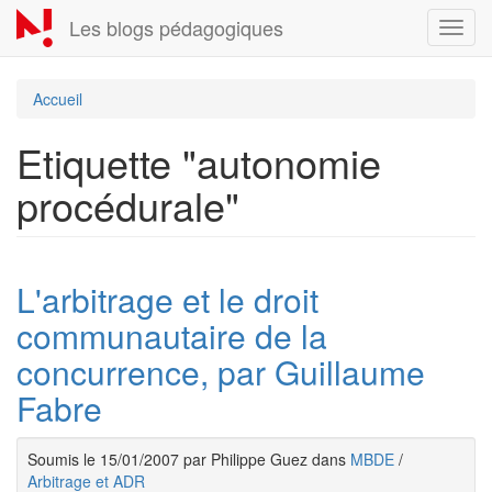
Aller
Les blogs pédagogiques
Toggl
au
navig
contenu
principal
Accueil
Etiquette "autonomie
procédurale"
L'arbitrage et le droit
communautaire de la
concurrence, par Guillaume
Fabre
Soumis le 15/01/2007 par Philippe Guez dans
MBDE
/
Arbitrage et ADR