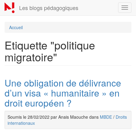
Aller
Les blogs pédagogiques
Toggl
au
navig
contenu
principal
Accueil
Etiquette "politique
migratoire"
Une obligation de délivrance
d’un visa « humanitaire » en
droit européen ?
Soumis le 28/02/2022 par Anais Maouche dans
MBDE
/
Droits
internationaux