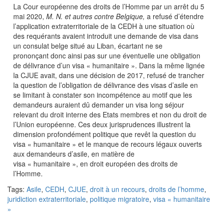
La Cour européenne des droits de l’Homme par un arrêt du 5
mai 2020,
M. N. et autres contre Belgique,
a refusé d’étendre
l’application extraterritoriale de la CEDH à une situation où
des requérants avaient introduit une demande de visa dans
un consulat belge situé au Liban, écartant ne se
prononçant donc ainsi pas sur une éventuelle une obligation
de délivrance d’un visa « humanitaire ». Dans la même lignée
la CJUE avait, dans une décision de 2017, refusé de trancher
la question de l’obligation de délivrance des visas d’asile en
se limitant à constater son incompétence au motif que les
demandeurs auraient dû demander un visa long séjour
relevant du droit interne des Etats membres et non du droit de
l’Union européenne. Ces deux jurisprudences illustrent la
dimension profondément politique que revêt la question du
visa « humanitaire » et le manque de recours légaux ouverts
aux demandeurs d’asile, en matière de
visa « humanitaire », en droit européen des droits de
l’Homme.
Tags:
Asile
,
CEDH
,
CJUE
,
droit à un recours
,
droits de l’homme
,
juridiction extraterritoriale
,
politique migratoire
,
visa « humanitaire
»