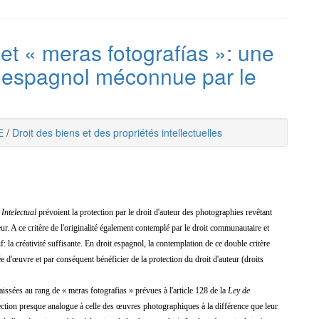
t « meras fotografías »: une
it espagnol méconnue par le
E
/
Droit des biens et des propriétés intellectuelles
Intelectual
prévoient la protection par le droit d'auteur des photographies revêtant
eur. A ce critère de l'originalité également contemplé par le droit communautaire et
f: la créativité suffisante. En droit espagnol, la contemplation de ce double critère
e d'œuvre et par conséquent bénéficier de la protection du droit d'auteur (droits
issées au rang de « meras fotografias » prévues à l'article 128 de la
Ley de
ection presque analogue à celle des œuvres photographiques à la différence que leur