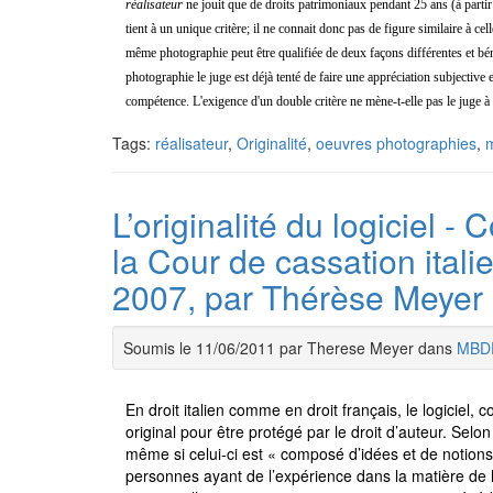
réalisateur
ne jouit que de droits patrimoniaux pendant 25 ans (à partir d
tient à un unique critère; il ne connait donc pas de figure similaire à cel
même photographie peut être qualifiée de deux façons différentes et béné
photographie le juge est déjà tenté de faire une appréciation subjective
compétence. L'exigence d'un double critère ne mène-t-elle pas le juge 
Tags:
réalisateur
,
Originalité
,
oeuvres photographies
,
m
L’originalité du logiciel 
la Cour de cassation italie
2007, par Thérèse Meyer
Soumis le 11/06/2011 par Therese Meyer dans
MBD
En droit italien comme en droit français, le logiciel,
original pour être protégé par le droit d’auteur. Selon 
même si celui-ci est « composé d’idées et de notions
personnes ayant de l’expérience dans la matière de 