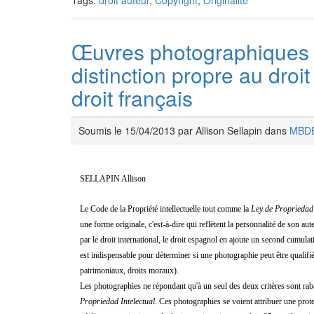
Tags:
droit auteur
,
Copyright
,
Originalité
Œuvres photographiques e
distinction propre au dro
droit français
Soumis le 15/04/2013 par Allison Sellapin dans
MBD
SELLAPIN Allison
Le Code de la Propriété intellectuelle tout comme la
Ley de Propriedad 
une forme originale, c'est-à-dire qui reflètent la personnalité de son aut
par le droit international, le droit espagnol en ajoute un second cumulati
est indispensable pour déterminer si une photographie peut être qualifié
patrimoniaux, droits moraux).
Les photographies ne répondant qu'à un seul des deux critères sont raba
Propriedad Intelectual
. Ces photographies se voient attribuer une prot