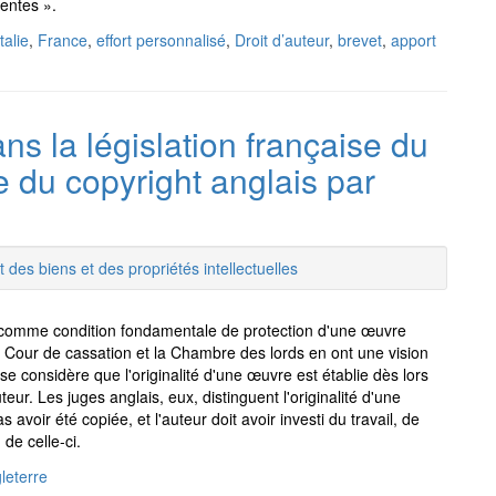
entes ».
Italie
,
France
,
effort personnalisé
,
Droit d’auteur
,
brevet
,
apport
ans la législation française du
le du copyright anglais par
t des biens et des propriétés intellectuelles
ie comme condition fondamentale de protection d'une œuvre
la Cour de cassation et la Chambre des lords en ont une vision
aise considère que l'originalité d'une œuvre est établie dès lors
eur. Les juges anglais, eux, distinguent l'originalité d'une
 avoir été copiée, et l'auteur doit avoir investi du travail, de
 de celle-ci.
leterre