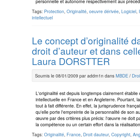
personnelle et autonome respectivement aux précéd
Tags:
Protection
,
Originalité
,
oeuvre dérivée
,
Logiciel
,
intellectuel
Le concept d’originalité d
droit d’auteur et dans cel
Laura DORSTTER
Soumis le 08/01/2009 par addm1n dans
MBDE
/
Droi
L'originalité est depuis longtemps clairement établ
intellectuelle en France et en Angleterre. Pourtant, 
tout à fait différente. En effet, la jurisprudence franç
qu'elle porte l'empreinte de la personnalité de son aut
œuvre par des critères plus précis: l'œuvre ne doit pas
la compétence ou un certain effort dans la réalisation
Tags:
Originalité
,
France
,
Droit dauteur
,
Copyright
,
Ang