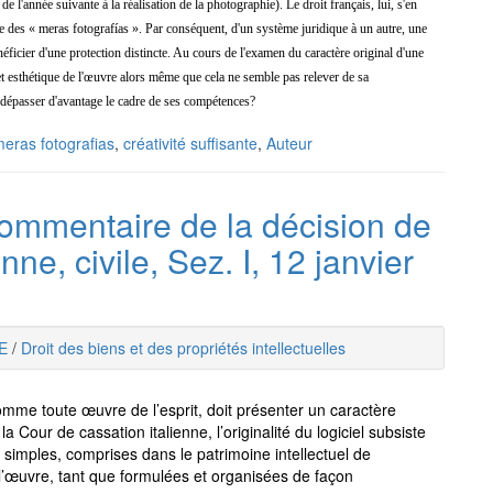
e l'année suivante à la réalisation de la photographie). Le droit français, lui, s'en
le des
« meras fotografías ». Par conséquent, d
'un système juridique à un autre, une
ficier d'une protection distincte. Au cours de l'examen du caractère original d'une
 et esthétique de l'œuvre alors même que cela ne semble pas relever de sa
à dépasser d'avantage le cadre de ses compétences?
eras fotografias
,
créativité suffisante
,
Auteur
- Commentaire de la décision de
nne, civile, Sez. I, 12 janvier
E
/
Droit des biens et des propriétés intellectuelles
 comme toute œuvre de l’esprit, doit présenter un caractère
la Cour de cassation italienne, l’originalité du logiciel subsiste
 simples, comprises dans le patrimoine intellectuel de
l’œuvre, tant que formulées et organisées de façon