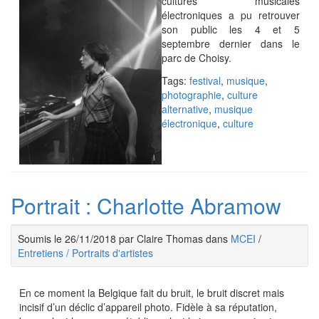
cultures musicales
électroniques a pu retrouver
son public les 4 et 5
septembre dernier dans le
parc de Choisy.
Tags:
festival
,
musique
,
photographie
,
culture
alternative
,
musique
électronique
,
culture
Portrait : Charlotte Abramow
Soumis le 26/11/2018 par Claire Thomas dans
MCEI
/
Entretiens / Portraits d'artistes
​En ce moment la Belgique fait du bruit, le bruit discret mais
incisif d’un déclic d’appareil photo. Fidèle à sa réputation,