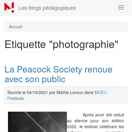
Aller
Les blogs pédagogiques
Toggl
au
navig
contenu
principal
Accueil
Etiquette "photographie"
La Peacock Society renoue
avec son public
Soumis le 04/10/2021 par Mathis Leroux dans
MCEI
/
Festivals
Après avoir été réduit
au silence pour son édition
2020, le festival célébrant les