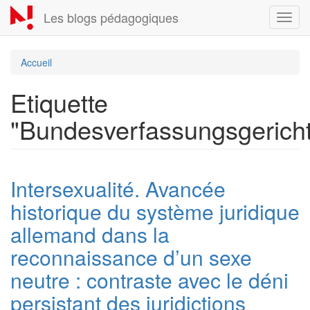
Aller
Les blogs pédagogiques
Toggl
au
navig
contenu
principal
Accueil
Etiquette
"Bundesverfassungsgericht
Intersexualité. Avancée
historique du système juridique
allemand dans la
reconnaissance d’un sexe
neutre : contraste avec le déni
persistant des juridictions