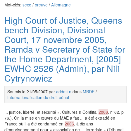
Mot-clés:
sexe
/
preuve
/
Allemagne
High Court of Justice, Queens
bench Division, Divisional
Court, 17 novembre 2005,
Ramda v Secretary of State for
the Home Department, [2005]
EWHC 2526 (Admin), par Nili
Cytrynowicz
Soumis le 21/05/2007 par
addm1n
dans
MBDE
/
Internationalisation du droit pénal
... justice, liberté, et sécurité », Cultures & Conflits,
2006
, n°62, p
76.). Or, la mise en œuvre du MAE a fait ... a été extradé en
France où il a été condamné en
2006
, à dix ans
d’emprisonnement pour « association de ... terroriste » (Tribunal