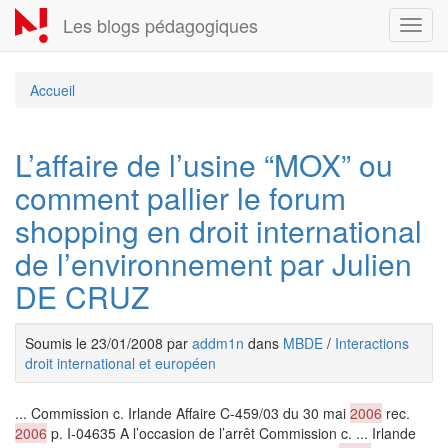
Aller
Les blogs pédagogiques
Toggl
au
navig
contenu
principal
Accueil
L’affaire de l’usine “MOX” ou
comment pallier le forum
shopping en droit international
de l’environnement par Julien
DE CRUZ
Soumis le 23/01/2008 par
addm1n
dans
MBDE
/
Interactions
droit international et européen
... Commission c. Irlande Affaire C-459/03 du 30 mai
2006
rec.
2006
p. I-04635 A l’occasion de l’arrêt Commission c. ... Irlande