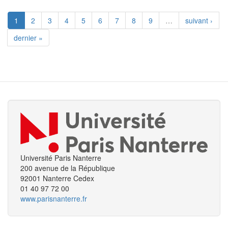
1
2
3
4
5
6
7
8
9
…
suivant ›
dernier »
Université Paris Nanterre
200 avenue de la République
92001 Nanterre Cedex
01 40 97 72 00
www.parisnanterre.fr